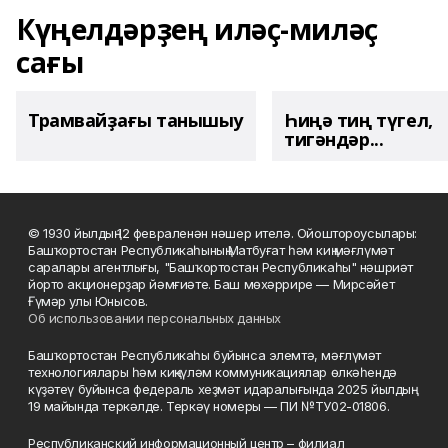
Күңелдәрҙең иләҫ-миләҫ
сағы
Трамвайҙағы танышыу
Һиңә тиң түгел,
тигәндәр...
© 1930 йылдың 12 февраленән нәшер ителә. Ойоштороусылары:
Башҡортостан Республикаһының Матбуғат һәм киң мәғлүмәт
саралары агентлығы, "Башҡортостан Республикаһы" нәшриәт
йорто акционерҙар йәмғиәте. Баш мөхәррире — Мирсәйет
Ғүмәр улы Юнысов.
Об использовании персональных данных
Башҡортостан Республикаһы буйынса элемтә, мәғлүмәт
технологиялары һәм киңкүләм коммуникациялар өлкәһендә
күҙәтеү буйынса федераль хеҙмәт идаралығында 2025 йылдың
19 майында теркәлде. Теркәү номеры — ПИ №ТУ02-01806.
Республиканский информационный центр – филиал