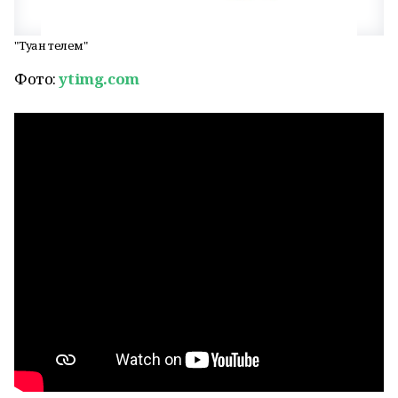
"Туған телем"
Фото:
ytimg.com