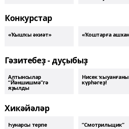
Конкурстар
«Ҡышҡы әкиәт»
«Ҡоштарға ашха
Гәзитебеҙ - дуҫыбыҙ
Алтынсылар
Нисек ҡыуанған
“Йәншишмә”гә
күрһәгеҙ!
яҙылды
Хикәйәләр
Һунарсы терпе
“Смотрильщик”