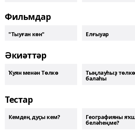
Фильмдар
"Тыуған көн"
Елғыуар
Әкиәттәр
Ҡуян менән Төлкө
Тыңлауһыҙ төлк
балаһы
Тестар
Кемдең дуҫы кем?
Географияны яҡ
беләһеңме?