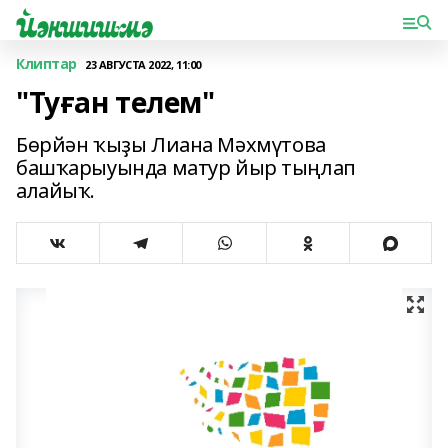
Клиптар
23 АВГУСТА 2022, 11:00
"Туған телем"
Бөрйән ҡыҙы Лиана Мәхмүтова
башҡарыуында матур йыр тыңлап
алайыҡ.