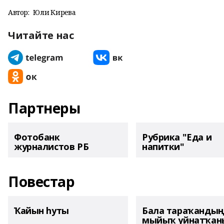
Автор:
Юлиә Кирәева
Читайте нас
Партнеры
Фотобанк
Рубрика "Еда и
журналистов РБ
напитки"
Повестар
Ҡайын һуты
Бала тараҡанды
мыйыҡ уйнатҡаны