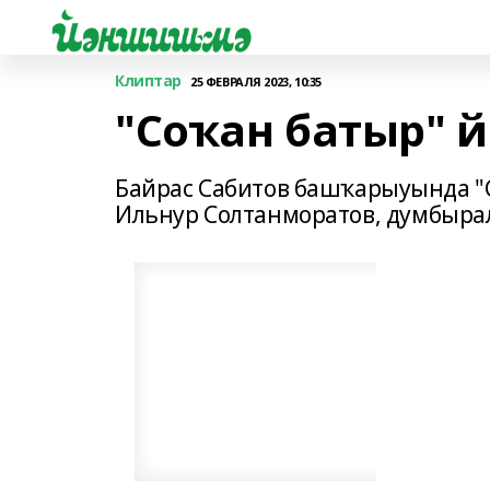
Клиптар
25 ФЕВРАЛЯ 2023, 10:35
"Соҡан батыр" 
Байрас Сабитов башҡарыуында "
Ильнур Солтанморатов, думбырал