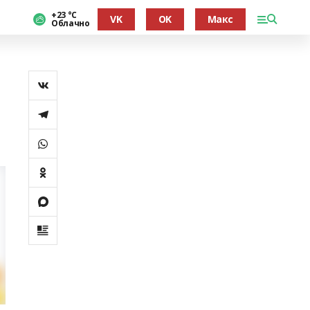
+23 °С
VK
OK
Макс
Облачно