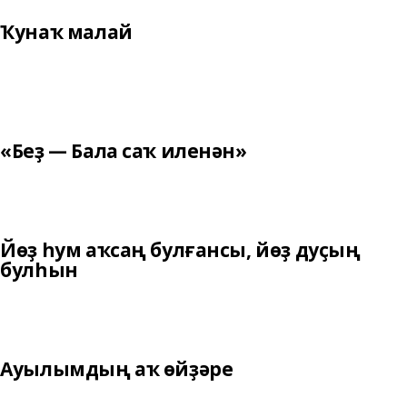
Ҡунаҡ малай
«Беҙ — Бала саҡ иленән»
Йөҙ һум аҡсаң булғансы, йөҙ дуҫың
булһын
Ауылымдың аҡ өйҙәре