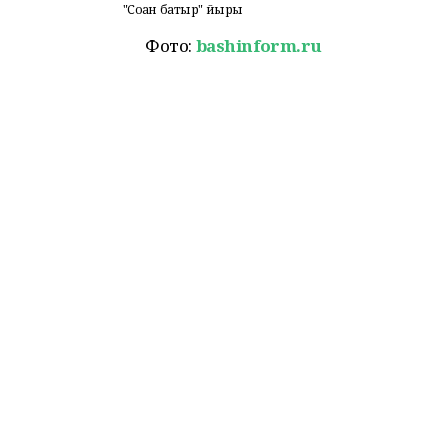
"Соҡан батыр" йыры
Фото:
bashinform.ru