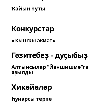
Ҡайын һуты
Конкурстар
«Ҡышҡы әкиәт»
Гәзитебеҙ - дуҫыбыҙ
Алтынсылар “Йәншишмә”гә
яҙылды
Хикәйәләр
Һунарсы терпе