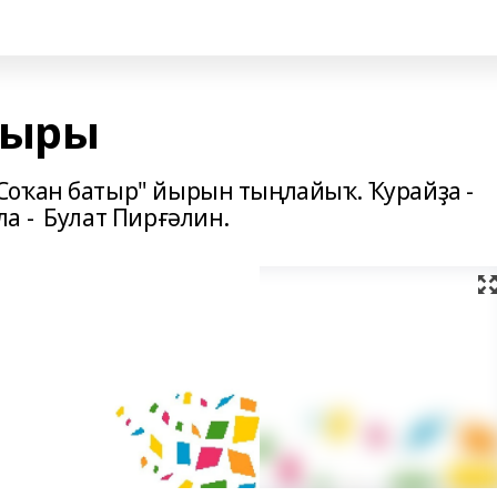
йыры
Соҡан батыр" йырын тыңлайыҡ. Ҡурайҙа -
а - Булат Пирғәлин.