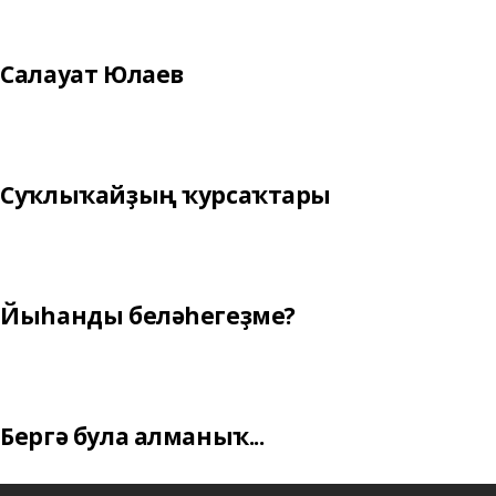
Салауат Юлаев
Суҡлыҡайҙың ҡурсаҡтары
Йыһанды беләһегеҙме?
Бергә була алманыҡ...