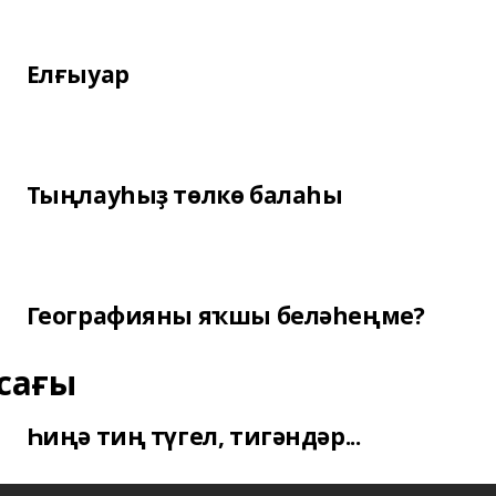
Елғыуар
Тыңлауһыҙ төлкө балаһы
Географияны яҡшы беләһеңме?
сағы
Һиңә тиң түгел, тигәндәр...