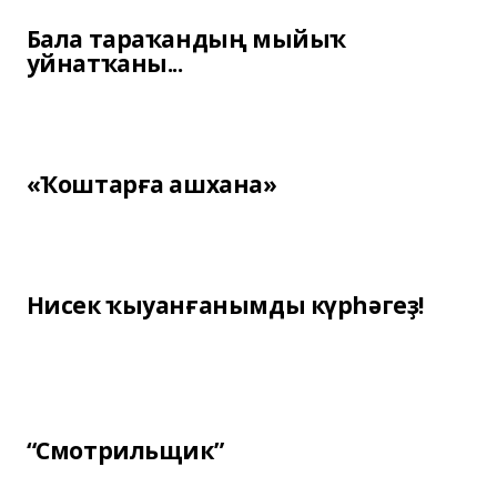
Бала тараҡандың мыйыҡ
уйнатҡаны...
«Ҡоштарға ашхана»
Нисек ҡыуанғанымды күрһәгеҙ!
“Смотрильщик”