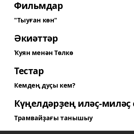
Фильмдар
"Тыуған көн"
Әкиәттәр
Ҡуян менән Төлкө
Тестар
Кемдең дуҫы кем?
Күңелдәрҙең иләҫ-миләҫ 
Трамвайҙағы танышыу