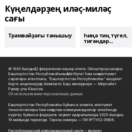
Күңелдәрҙең иләҫ-миләҫ
сағы
Трамвайҙағы танышыу
Һиңә тиң түгел,
тигәндәр...
© 1930 йылдың 12 февраленән нәшер ителә. Ойоштороусылары:
Башҡортостан Республикаһының Матбуғат һәм киң мәғлүмәт
саралары агентлығы, "Башҡортостан Республикаһы" нәшриәт
йорто акционерҙар йәмғиәте. Баш мөхәррире — Мирсәйет
Ғүмәр улы Юнысов.
Об использовании персональных данных
Башҡортостан Республикаһы буйынса элемтә, мәғлүмәт
технологиялары һәм киңкүләм коммуникациялар өлкәһендә
күҙәтеү буйынса федераль хеҙмәт идаралығында 2025 йылдың
19 майында теркәлде. Теркәү номеры — ПИ №ТУ02-01806.
Республиканский информационный центр – филиал