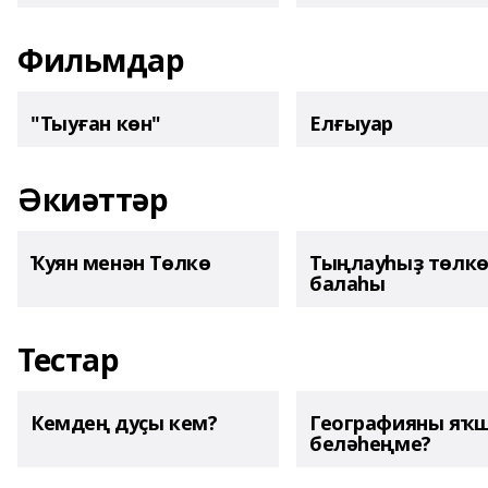
Фильмдар
"Тыуған көн"
Елғыуар
Әкиәттәр
Ҡуян менән Төлкө
Тыңлауһыҙ төлк
балаһы
Тестар
Кемдең дуҫы кем?
Географияны яҡ
беләһеңме?