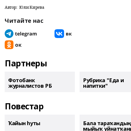
Автор:
Юлиә Кирәева
Читайте нас
Партнеры
Фотобанк
Рубрика "Еда и
журналистов РБ
напитки"
Повестар
Ҡайын һуты
Бала тараҡанды
мыйыҡ уйнатҡаны