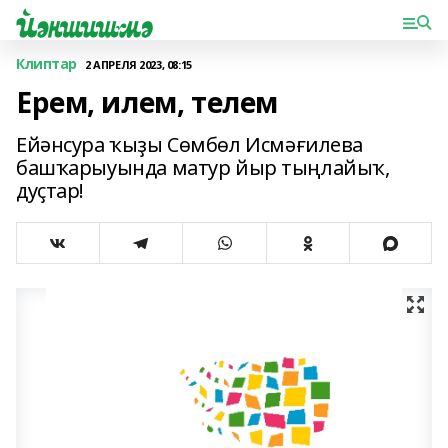
Клиптар
2 АПРЕЛЯ 2023, 08:15
Ерем, илем, телем
Ейәнсура ҡыҙы Сөмбөл Исмәғилева
башҡарыуында матур йыр тыңлайыҡ,
дуҫтар!