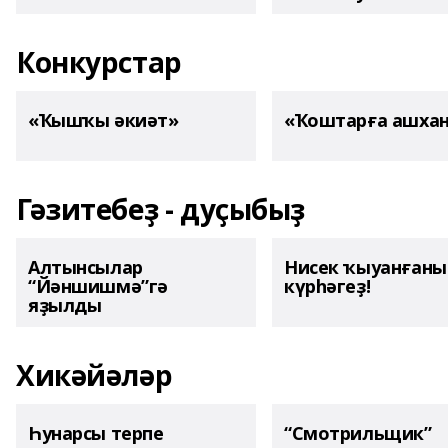
Конкурстар
«Ҡышҡы әкиәт»
«Ҡоштарға ашха
Гәзитебеҙ - дуҫыбыҙ
Алтынсылар
Нисек ҡыуанған
“Йәншишмә”гә
күрһәгеҙ!
яҙылды
Хикәйәләр
Һунарсы терпе
“Смотрильщик”