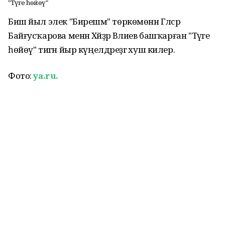
"Тәүге һөйөү"
Биш йыл элек "Бирешмә" төркөмөнән Гәлсәр
Байғусҡарова менән Хәйҙәр Вәлиев башҡарған "Тәүге
һөйөү" тигән йыр күңелдәреҙгә хуш килер.
Фото:
ya.ru.