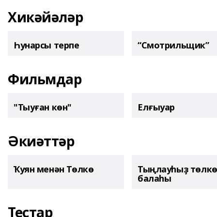
Хикәйәләр
Һунарсы терпе
“Смотрильщик”
Фильмдар
"Тыуған көн"
Елғыуар
Әкиәттәр
Ҡуян менән Төлкө
Тыңлауһыҙ төлк
балаһы
Тестар