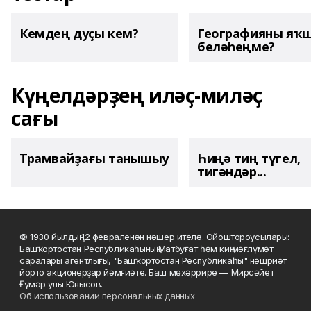
Кемдең дуҫы кем?
Географияны яҡ
беләһеңме?
Күңелдәрҙең иләҫ-миләҫ
сағы
Трамвайҙағы танышыу
Һиңә тиң түгел,
тигәндәр...
© 1930 йылдың 12 февраленән нәшер ителә. Ойоштороусылары:
Башҡортостан Республикаһының Матбуғат һәм киң мәғлүмәт
саралары агентлығы, "Башҡортостан Республикаһы" нәшриәт
йорто акционерҙар йәмғиәте. Баш мөхәррире — Мирсәйет
Ғүмәр улы Юнысов.
Об использовании персональных данных