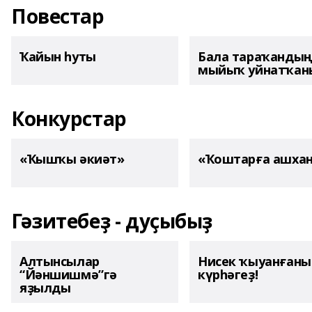
Повестар
Ҡайын һуты
Бала тараҡанды
мыйыҡ уйнатҡаны
Конкурстар
«Ҡышҡы әкиәт»
«Ҡоштарға ашха
Гәзитебеҙ - дуҫыбыҙ
Алтынсылар
Нисек ҡыуанған
“Йәншишмә”гә
күрһәгеҙ!
яҙылды