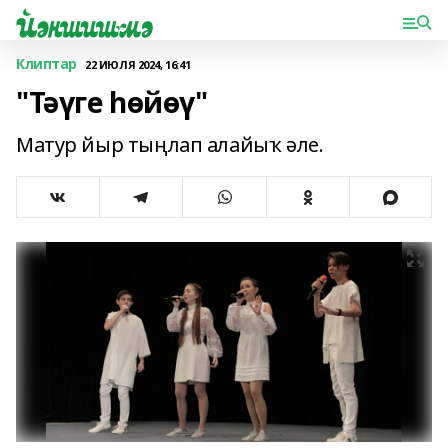
Клиптар
22 ИЮЛЯ 2024, 16:41
"Тәүге һөйөү"
Матур йыр тыңлап алайыҡ әле.