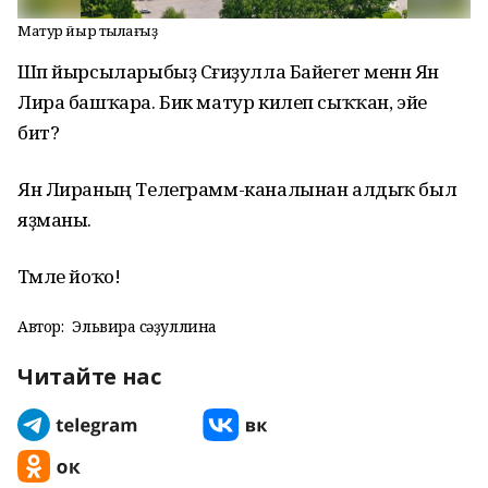
Матур йыр тыңлағыҙ
Шәп йырсыларыбыҙ Сәғиҙулла Байегет менән Ян
Лира башҡара. Бик матур килеп сыҡҡан, эйе
бит?
Ян Лираның Телеграмм-каналынан алдыҡ был
яҙманы.
Тәмле йоҡо!
Автор:
Эльвира Әсәҙуллина
Читайте нас