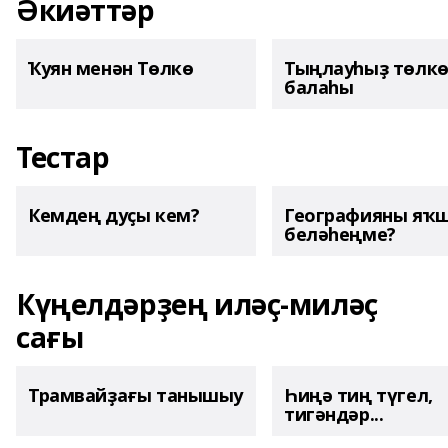
Әкиәттәр
Ҡуян менән Төлкө
Тыңлауһыҙ төлк
балаһы
Тестар
Кемдең дуҫы кем?
Географияны яҡ
беләһеңме?
Күңелдәрҙең иләҫ-миләҫ
сағы
Трамвайҙағы танышыу
Һиңә тиң түгел,
тигәндәр...