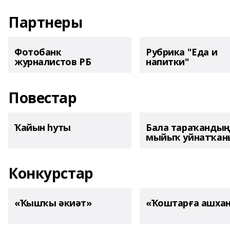
Партнеры
Фотобанк
Рубрика "Еда и
журналистов РБ
напитки"
Повестар
Ҡайын һуты
Бала тараҡанды
мыйыҡ уйнатҡаны
Конкурстар
«Ҡышҡы әкиәт»
«Ҡоштарға ашха