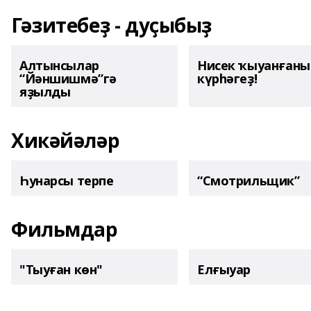
Гәзитебеҙ - дуҫыбыҙ
Алтынсылар
Нисек ҡыуанған
“Йәншишмә”гә
күрһәгеҙ!
яҙылды
Хикәйәләр
Һунарсы терпе
“Смотрильщик”
Фильмдар
"Тыуған көн"
Елғыуар