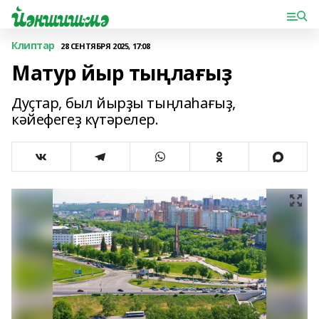
Клиптар
28 СЕНТЯБРЯ 2025, 17:08
Матур йыр тыңлағыҙ
Дуҫтар, был йырҙы тыңлаһағыҙ,
кәйефегеҙ күтәрелер.