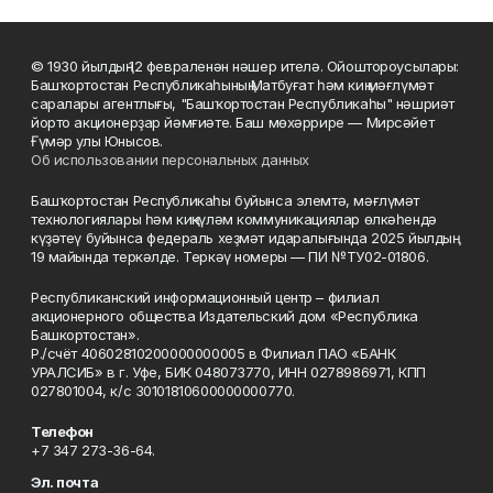
© 1930 йылдың 12 февраленән нәшер ителә. Ойоштороусылары:
Башҡортостан Республикаһының Матбуғат һәм киң мәғлүмәт
саралары агентлығы, "Башҡортостан Республикаһы" нәшриәт
йорто акционерҙар йәмғиәте. Баш мөхәррире — Мирсәйет
Ғүмәр улы Юнысов.
Об использовании персональных данных
Башҡортостан Республикаһы буйынса элемтә, мәғлүмәт
технологиялары һәм киңкүләм коммуникациялар өлкәһендә
күҙәтеү буйынса федераль хеҙмәт идаралығында 2025 йылдың
19 майында теркәлде. Теркәү номеры — ПИ №ТУ02-01806.
Республиканский информационный центр – филиал
акционерного общества Издательский дом «Республика
Башкортостан».
Р./счёт 40602810200000000005 в Филиал ПАО «БАНК
УРАЛСИБ» в г. Уфе, БИК 048073770, ИНН 0278986971, КПП
027801004, к/с 30101810600000000770.
Телефон
+7 347 273-36-64.
Эл. почта