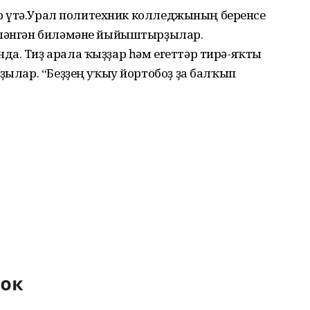
әләр үтә.Урал политехник колледжының беренсе
енләнгән биләмәне йыйыштырҙылар.
да. Тиҙ арала ҡыҙҙар һәм егеттәр тирә-яҡты
йҙылар. “Беҙҙең уҡыу йортобоҙ ҙа балҡып