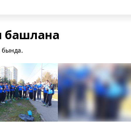
н башлана
 бында.