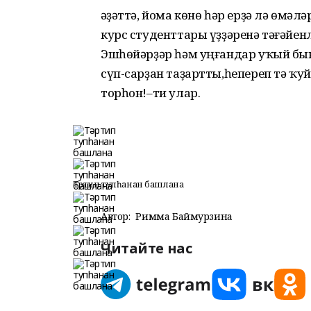
Ғәҙәттә, йома көнө һәр ерҙә лә өм
курс студенттары үҙҙәренә тәғәй
Эшһөйәрҙәр һәм уңғандар уҡый бын
сүп-сарҙан таҙартты,һепереп тә ҡу
торһон!–ти улар.
Тәртип тупһанан башлана
Автор:
Римма Баймурзина
Читайте нас