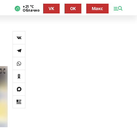
+21 °С
VK
OK
Макс
Облачно