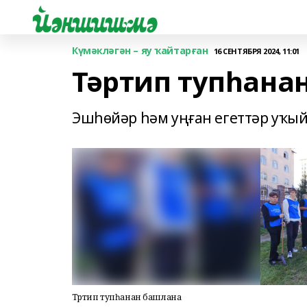
Күмәкләгән – яу ҡайтарған
16 СЕНТЯБРЯ 2024, 11:01
Тәртип тупһана
Эшһөйәр һәм уңған егеттәр уҡый
Тәртип тупһанан башлана