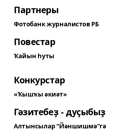
Партнеры
Фотобанк журналистов РБ
Повестар
Ҡайын һуты
Конкурстар
«Ҡышҡы әкиәт»
Гәзитебеҙ - дуҫыбыҙ
Алтынсылар “Йәншишмә”гә