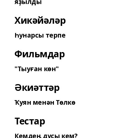
яҙылды
Хикәйәләр
Һунарсы терпе
Фильмдар
"Тыуған көн"
Әкиәттәр
Ҡуян менән Төлкө
Тестар
Кемдең дуҫы кем?