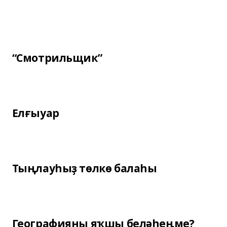
“Смотрильщик”
Елғыуар
Тыңлауһыҙ төлкө балаһы
Географияны яҡшы беләһеңме?