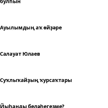
булһын
Ауылымдың аҡ өйҙәре
Салауат Юлаев
Суҡлыҡайҙың ҡурсаҡтары
Йыһанды беләһегеҙме?