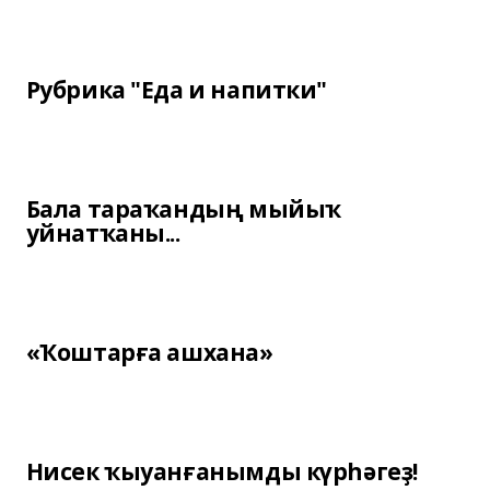
Рубрика "Еда и напитки"
Бала тараҡандың мыйыҡ
уйнатҡаны...
«Ҡоштарға ашхана»
Нисек ҡыуанғанымды күрһәгеҙ!