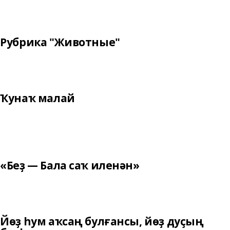
Рубрика "Животные"
Ҡунаҡ малай
«Беҙ — Бала саҡ иленән»
Йөҙ һум аҡсаң булғансы, йөҙ дуҫың