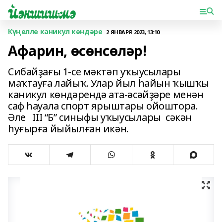
Күңелле каникул көндәре
2 ЯНВАРЯ 2023, 13:10
Афарин, өсөнсөләр!
Сибайҙағы 1-се мәктәп уҡыусылары
маҡтауға лайыҡ. Улар йыл һайын ҡышҡы
каникул көндәрендә ата-әсәйҙәре менән
саф һауала спорт ярыштары ойоштора.
Әле III “Б” синыфы уҡыусылары сәкән
һуғырға йыйылған икән.