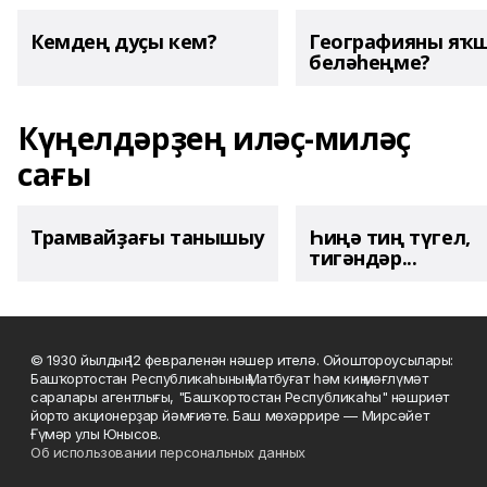
Кемдең дуҫы кем?
Географияны яҡ
беләһеңме?
Күңелдәрҙең иләҫ-миләҫ
сағы
Трамвайҙағы танышыу
Һиңә тиң түгел,
тигәндәр...
© 1930 йылдың 12 февраленән нәшер ителә. Ойоштороусылары:
Башҡортостан Республикаһының Матбуғат һәм киң мәғлүмәт
саралары агентлығы, "Башҡортостан Республикаһы" нәшриәт
йорто акционерҙар йәмғиәте. Баш мөхәррире — Мирсәйет
Ғүмәр улы Юнысов.
Об использовании персональных данных