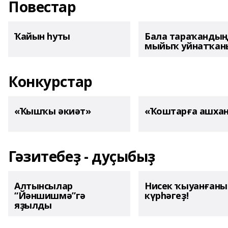
Повестар
Ҡайын һуты
Бала тараҡанды
мыйыҡ уйнатҡаны
Конкурстар
«Ҡышҡы әкиәт»
«Ҡоштарға ашха
Гәзитебеҙ - дуҫыбыҙ
Алтынсылар
Нисек ҡыуанған
“Йәншишмә”гә
күрһәгеҙ!
яҙылды