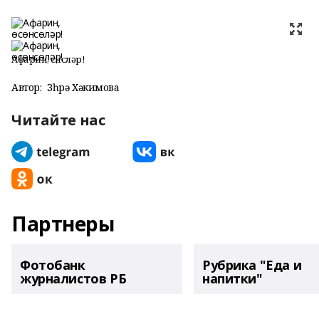
Афарин, өсөнсөләр!
Автор:
Зөһрә Хәкимова
Читайте нас
Партнеры
Фотобанк
Рубрика "Еда и
журналистов РБ
напитки"