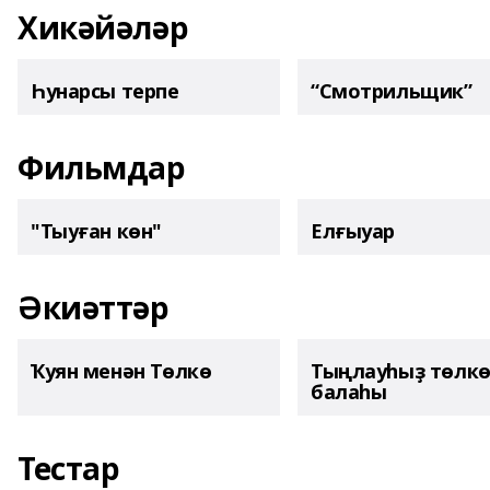
Хикәйәләр
Һунарсы терпе
“Смотрильщик”
Фильмдар
"Тыуған көн"
Елғыуар
Әкиәттәр
Ҡуян менән Төлкө
Тыңлауһыҙ төлк
балаһы
Тестар