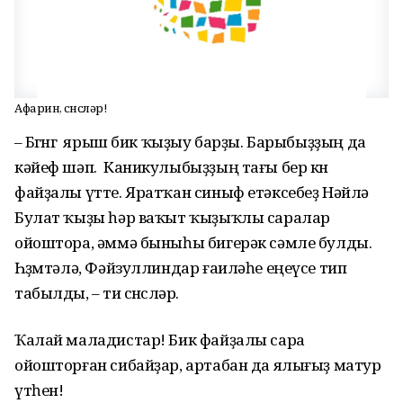
Афарин, өсөнсөләр!
– Бөгөнгө ярыш бик ҡыҙыу барҙы. Барыбыҙҙың да
кәйеф шәп. Каникулыбыҙҙың тағы бер көнө
файҙалы үтте. Яратҡан синыф етәксебеҙ Нәйлә
Булат ҡыҙы һәр ваҡыт ҡыҙыҡлы саралар
ойоштора, әммә быныһы бигерәк сәмле булды.
Һөҙөмтәлә, Фәйзуллиндар ғаиләһе еңеүсе тип
табылды, – ти өсөнсөләр.
Ҡалай маладистар! Бик файҙалы сара
ойошторған сибайҙар, артабан да ялығыҙ матур
үтһен!