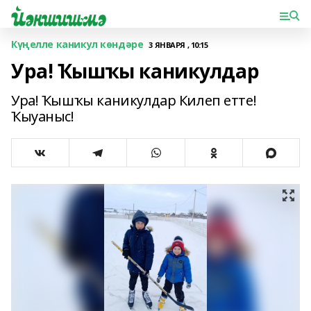
Күңелле каникул көндәре
3 ЯНВАРЯ , 10:15
Ура! Ҡышҡы каникулдар
Ура! Ҡышҡы каникулдар Килеп етте!
Ҡыуаныс!