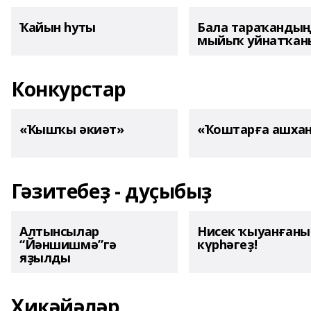
Ҡайын һуты
Бала тараҡанды
мыйыҡ уйнатҡаны
Конкурстар
«Ҡышҡы әкиәт»
«Ҡоштарға ашха
Гәзитебеҙ - дуҫыбыҙ
Алтынсылар
Нисек ҡыуанған
“Йәншишмә”гә
күрһәгеҙ!
яҙылды
Хикәйәләр