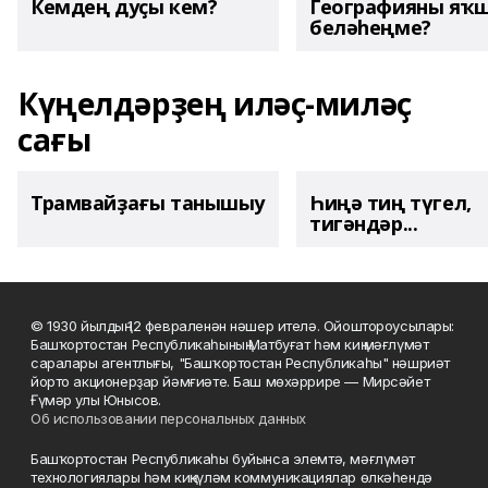
Кемдең дуҫы кем?
Географияны яҡ
беләһеңме?
Күңелдәрҙең иләҫ-миләҫ
сағы
Трамвайҙағы танышыу
Һиңә тиң түгел,
тигәндәр...
© 1930 йылдың 12 февраленән нәшер ителә. Ойоштороусылары:
Башҡортостан Республикаһының Матбуғат һәм киң мәғлүмәт
саралары агентлығы, "Башҡортостан Республикаһы" нәшриәт
йорто акционерҙар йәмғиәте. Баш мөхәррире — Мирсәйет
Ғүмәр улы Юнысов.
Об использовании персональных данных
Башҡортостан Республикаһы буйынса элемтә, мәғлүмәт
технологиялары һәм киңкүләм коммуникациялар өлкәһендә