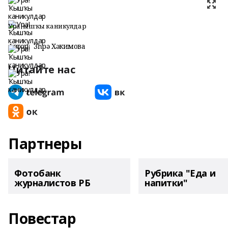
Ура! Ҡышҡы каникулдар
Автор:
Зөһрә Хәкимова
Читайте нас
Партнеры
Фотобанк
Рубрика "Еда и
журналистов РБ
напитки"
Повестар