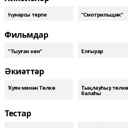
Һунарсы терпе
“Смотрильщик”
Фильмдар
"Тыуған көн"
Елғыуар
Әкиәттәр
Ҡуян менән Төлкө
Тыңлауһыҙ төлк
балаһы
Тестар