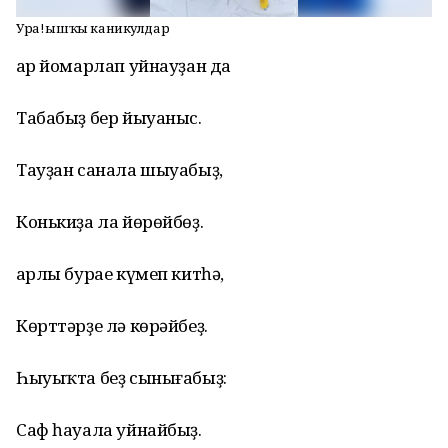
Ура! Ҡышҡы каникулдар
Ҡар йомарлап уйнауҙан да
Табабыҙ бер йыуаныс.
Тауҙан санала шыуабыҙ,
Конькиҙа ла йөрөйбөҙ.
Ҡарлы бурае күмеп китһә,
Көрттәрҙе лә көрәйбеҙ.
Һыуыҡта беҙ сынығабыҙ:
Саф һауала уйнайбыҙ.