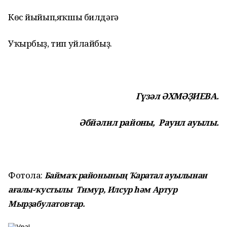
Көс йыйып,яҡшы билдәгә
Уҡырбыҙ, тип уйлайбыҙ.
Гүзәл ӘХМӘҘИЕВА.
Әбйәлил районы, Рауил ауылы.
Фотола:
Баймаҡ районының Ҡаратал ауылынан
ағалы-ҡустылы Тимур, Илсур һәм Артур
Мырҙабулатовтар.