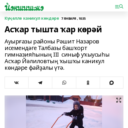
Күңелле каникул көндәре
7 ЯНВАРЯ , 10:35
Асҡар тышта ҡар көрәй
Ауырғазы районы Рәшит Назаров
исемендәге Талбазы башҡорт
гимназияһының III синыф уҡыусыһы
Асҡар Йәлиловтың ҡышҡы каникул
көндәре файҙалы үтә.