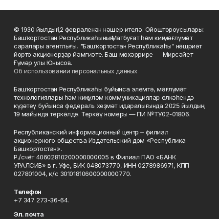
© 1930 йылдың 12 февраленән нәшер ителә. Ойоштороусылары:
Башҡортостан Республикаһының Матбуғат һәм киң мәғлүмәт
саралары агентлығы, "Башҡортостан Республикаһы" нәшриәт
йорто акционерҙар йәмғиәте. Баш мөхәррире — Мирсәйет
Ғүмәр улы Юнысов.
Об использовании персональных данных
Башҡортостан Республикаһы буйынса элемтә, мәғлүмәт
технологиялары һәм киңкүләм коммуникациялар өлкәһендә
күҙәтеү буйынса федераль хеҙмәт идаралығында 2025 йылдың
19 майында теркәлде. Теркәү номеры — ПИ №ТУ02-01806.
Республиканский информационный центр – филиал
акционерного общества Издательский дом «Республика
Башкортостан».
Р./счёт 40602810200000000005 в Филиал ПАО «БАНК
УРАЛСИБ» в г. Уфе, БИК 048073770, ИНН 0278986971, КПП
027801004, к/с 30101810600000000770.
Телефон
+7 347 273-36-64.
Эл. почта