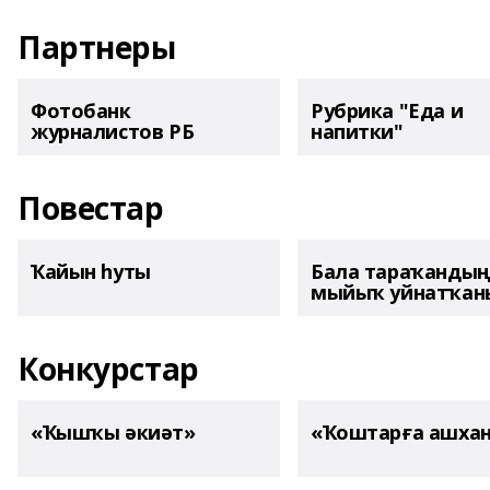
Партнеры
Фотобанк
Рубрика "Еда и
журналистов РБ
напитки"
Повестар
Ҡайын һуты
Бала тараҡанды
мыйыҡ уйнатҡаны
Конкурстар
«Ҡышҡы әкиәт»
«Ҡоштарға ашха