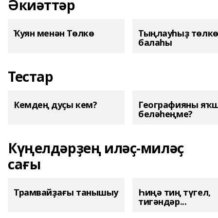
Әкиәттәр
Ҡуян менән Төлкө
Тыңлауһыҙ төлк
балаһы
Тестар
Кемдең дуҫы кем?
Географияны яҡ
беләһеңме?
Күңелдәрҙең иләҫ-миләҫ
сағы
Трамвайҙағы танышыу
Һиңә тиң түгел,
тигәндәр...