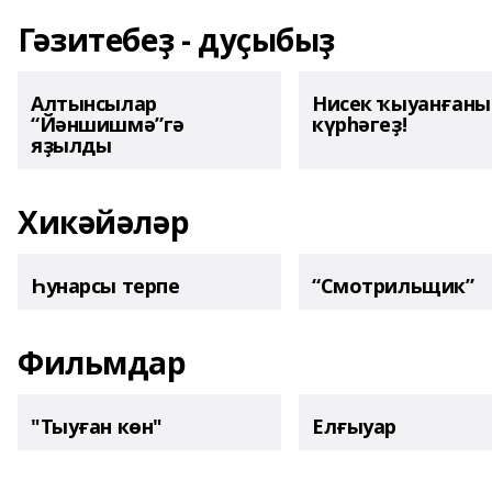
Гәзитебеҙ - дуҫыбыҙ
Алтынсылар
Нисек ҡыуанған
“Йәншишмә”гә
күрһәгеҙ!
яҙылды
Хикәйәләр
Һунарсы терпе
“Смотрильщик”
Фильмдар
"Тыуған көн"
Елғыуар