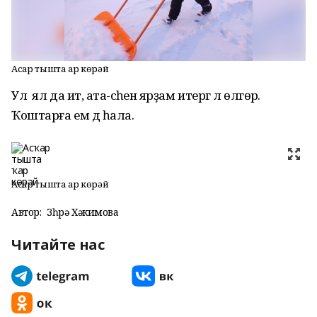
Асҡар тышта ҡар көрәй
Ул ял да итә, ата-әсәһенә ярҙам итергә лә өлгөрә.
Ҡоштарға ем дә һала.
Асҡар тышта ҡар көрәй
Автор:
Зөһрә Хәкимова
Читайте нас