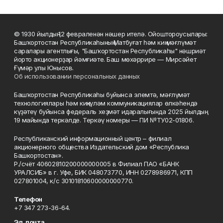
© 1930 йылдың 12 февраленән нәшер ителә. Ойоштороусылары:
Башҡортостан Республикаһының Матбуғат һәм киң мәғлүмәт
саралары агентлығы, "Башҡортостан Республикаһы" нәшриәт
йорто акционерҙар йәмғиәте. Баш мөхәррире — Мирсәйет
Ғүмәр улы Юнысов.
Об использовании персональных данных
Башҡортостан Республикаһы буйынса элемтә, мәғлүмәт
технологиялары һәм киңкүләм коммуникациялар өлкәһендә
күҙәтеү буйынса федераль хеҙмәт идаралығында 2025 йылдың
19 майында теркәлде. Теркәү номеры — ПИ №ТУ02-01806.
Республиканский информационный центр – филиал
акционерного общества Издательский дом «Республика
Башкортостан».
Р./счёт 40602810200000000005 в Филиал ПАО «БАНК
УРАЛСИБ» в г. Уфе, БИК 048073770, ИНН 0278986971, КПП
027801004, к/с 30101810600000000770.
Телефон
+7 347 273-36-64.
Эл. почта