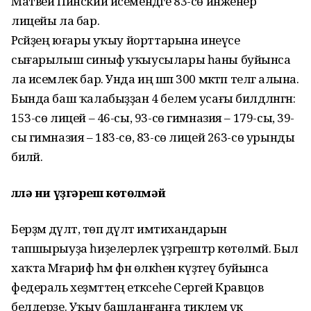
Матвей Пинский исемендәге 83-сө инженер
лицейы ла бар.
Рәсәйҙең юғары уҡыу йорттарына инеүсе
сығарылыш си­ныф уҡыусылары һаны буйынса
ла исемлек бар. Унда иң шәп 300 мәк­тәп телгә алына.
Бында баш ҡалабыҙҙан 4 белем усағы билдәләнгән:
153-сө лицей – 46-сы, 93-сө гимназия – 179-сы, 39-
сы гимназия – 183-сө, 83-сө ли­цей 263-сө урынды
биләй.
Әллә ни үҙгәреш көтөлмәй
Берҙәм дәүләт, төп дәүләт имтихандарын
тапшырыуҙа һиҙелерлек үҙгәрештәр көтөлмәй. Был
хаҡта Мәғариф һәм фән өлкәһен күҙәтеү буйынса
федераль хеҙмәттең етәксеһе Сергей Кравцов
белдерҙе. Уҡыу башланғанға тиклем үк