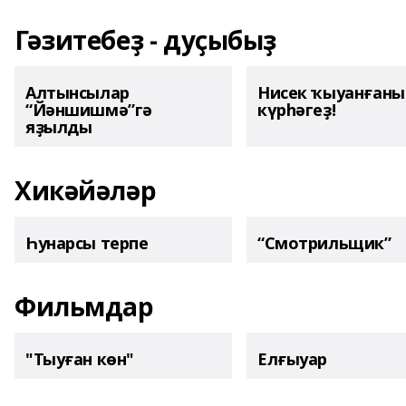
Гәзитебеҙ - дуҫыбыҙ
Алтынсылар
Нисек ҡыуанған
“Йәншишмә”гә
күрһәгеҙ!
яҙылды
Хикәйәләр
Һунарсы терпе
“Смотрильщик”
Фильмдар
"Тыуған көн"
Елғыуар