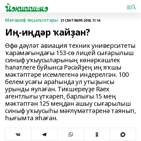
Мәғариф яңылыҡтары
21 СЕНТЯБРЯ 2018, 11:14
Иң-иңдәр ҡайҙан?
Өфө дәүләт авиация техник университеты
ҡарамағында­ғы 153-сө лицей сығарылыш
синыф уҡыусыларының көнәркәшлек
һәләтлеге буйынса Рәсәйҙең иң яҡшы
мәктәптәре исемлегенә индерелгән. 100
белем усағы араһында ул утыҙынсы
урынды яулаған. Тикшереүҙе Raex
агентлығы үткәреп, барлығы 15 мең
мәктәптән 125 меңдән ашыу сығарылыш
синыф уҡыусыһы мәғлүмәттәренә таянып,
һығымта яһаған.