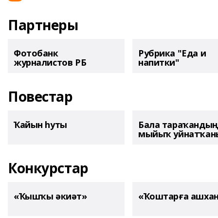
Партнеры
Фотобанк
Рубрика "Еда и
журналистов РБ
напитки"
Повестар
Ҡайын һуты
Бала тараҡанды
мыйыҡ уйнатҡаны
Конкурстар
«Ҡышҡы әкиәт»
«Ҡоштарға ашха