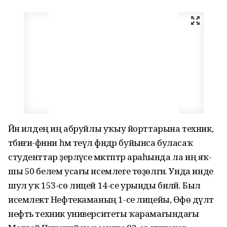
Йәнә илдең иң абруйлы уҡыу йорттарына техник,
тәбиғи-фәнни һәм теүәл фәндәр буйынса буласаҡ
студенттар әҙерләүсе мәк­тәптәр араһында ла иң яҡ­
шы 50 белем усағы исемлеге тө­ҙөлгән. Унда инде
шул уҡ 153-сө ли­цей 14-се урынды биләй. Был
исемлектә Нефтекаманың 1-се ли­цейы, Өфө дәүләт
нефть техник университеты ҡарамағындағы