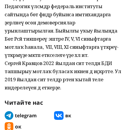
Педагогик үлсәмдәр федераль институты
сайтында бөтә фәндәр буйынса имтихандарға
әҙерләнеү өсөн демоверсиялар
урынлаштырылған. Быйылғы уҡыу йылында
Бөтә Рәсәй тикшереү эштәре IV, V, VI синыф­тарға
мотлаҡ һанала, ә VII, VIII, XI синыфтарға үткәреү-
үткәрмәүҙе мәктәп етәкселеге үҙе хәл итә.
Сергей Кравцов 2022 йылдан сит телдән БДИ
тапшырыу мотлаҡ буласаҡ икәнен дә иҫкәртте. Ул
2019 йылдан сит телдәр рәтенә ҡытай теле
индерелеүен дә еткерҙе.
Читайте нас