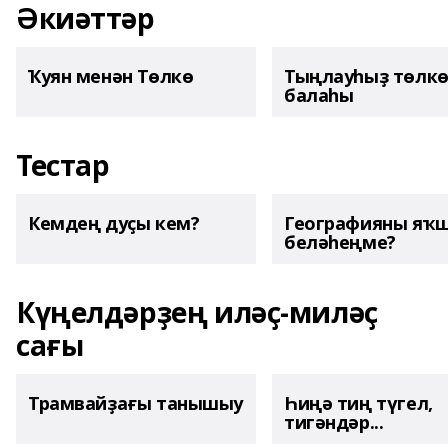
Әкиәттәр
Ҡуян менән Төлкө
Тыңлауһыҙ төлк
балаһы
Тестар
Кемдең дуҫы кем?
Географияны яҡ
беләһеңме?
Күңелдәрҙең иләҫ-миләҫ
сағы
Трамвайҙағы танышыу
Һиңә тиң түгел,
тигәндәр...