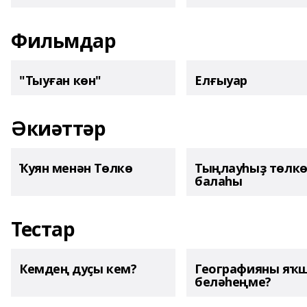
Фильмдар
"Тыуған көн"
Елғыуар
Әкиәттәр
Ҡуян менән Төлкө
Тыңлауһыҙ төлк
балаһы
Тестар
Кемдең дуҫы кем?
Географияны яҡ
беләһеңме?