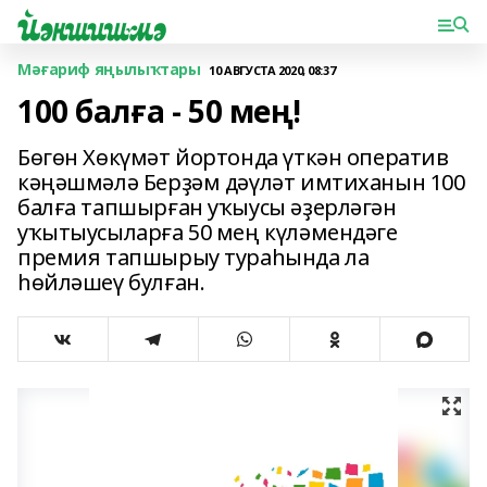
Мәғариф яңылыҡтары
10 АВГУСТА 2020, 08:37
100 балға - 50 мең!
Бөгөн Хөкүмәт йортонда үткән оператив
кәңәшмәлә Берҙәм дәүләт имтиханын 100
балға тапшырған уҡыусы әҙерләгән
уҡытыусыларға 50 мең күләмендәге
премия тапшырыу тураһында ла
һөйләшеү булған.