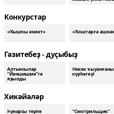
Конкурстар
«Ҡышҡы әкиәт»
«Ҡоштарға ашха
Гәзитебеҙ - дуҫыбыҙ
Алтынсылар
Нисек ҡыуанған
“Йәншишмә”гә
күрһәгеҙ!
яҙылды
Хикәйәләр
Һунарсы терпе
“Смотрильщик”