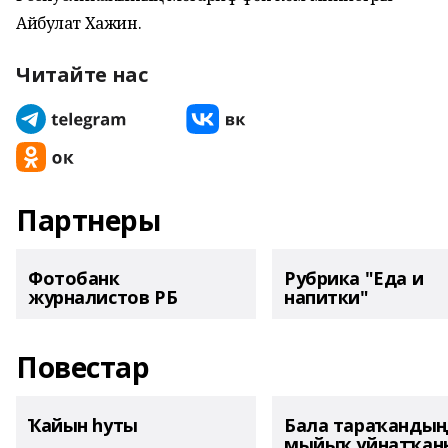
Айбулат Хажин.
Читайте нас
Партнеры
Фотобанк
Рубрика "Еда и
журналистов РБ
напитки"
Повестар
Ҡайын һуты
Бала тараҡанды
мыйыҡ уйнатҡаны