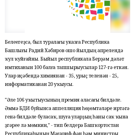
Белеүегеҙсә, был туралағы указға Республика
Башлығы Радий Хәбиров ошо йылдың апрелендә
ҡул ҡуйғайны. Быйыл республикала Берҙәм дәүләт
имтиханын 100 балға тапшырыусылар 127-гә еткән.
Улар иҫәбендә химиянан - 35, урыҫ теленән - 25,
информатиканан 20 уҡыусы.
"Әле 106 уҡытыусының премия аласағы билдәле.
Әммә БДИ буйынса аппелляция һөҙөмтәләре иртәгә
генә билдәле буласаҡ, шуға уларҙың һаны саҡ ҡына
үҙгәреүе лә мөмкин," - тип белдерә Башҡортостан
Республикаһының Мәғариф фән һәм министры