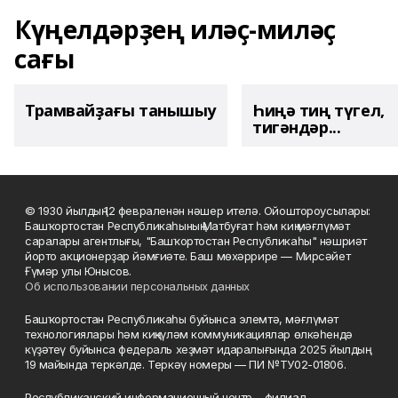
Күңелдәрҙең иләҫ-миләҫ
сағы
Трамвайҙағы танышыу
Һиңә тиң түгел,
тигәндәр...
© 1930 йылдың 12 февраленән нәшер ителә. Ойоштороусылары:
Башҡортостан Республикаһының Матбуғат һәм киң мәғлүмәт
саралары агентлығы, "Башҡортостан Республикаһы" нәшриәт
йорто акционерҙар йәмғиәте. Баш мөхәррире — Мирсәйет
Ғүмәр улы Юнысов.
Об использовании персональных данных
Башҡортостан Республикаһы буйынса элемтә, мәғлүмәт
технологиялары һәм киңкүләм коммуникациялар өлкәһендә
күҙәтеү буйынса федераль хеҙмәт идаралығында 2025 йылдың
19 майында теркәлде. Теркәү номеры — ПИ №ТУ02-01806.
Республиканский информационный центр – филиал