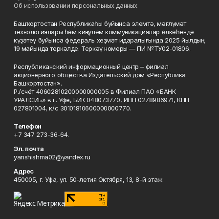
Об использовании персональных данных
Башҡортостан Республикаһы буйынса элемтә, мәғлүмәт
технологиялары һәм киңкүләм коммуникациялар өлкәһендә
күҙәтеү буйынса федераль хеҙмәт идаралығында 2025 йылдың
19 майында теркәлде. Теркәү номеры — ПИ №ТУ02-01806.
Республиканский информационный центр – филиал
акционерного общества Издательский дом «Республика
Башкортостан».
Р./счёт 40602810200000000005 в Филиал ПАО «БАНК
УРАЛСИБ» в г. Уфе, БИК 048073770, ИНН 0278986971, КПП
027801004, к/с 30101810600000000770.
Телефон
+7 347 273-36-64.
Эл. почта
yanshishma02@yandex.ru
Адрес
450005, г. Уфа, ул. 50-летия Октября, 13, 8-й этаж