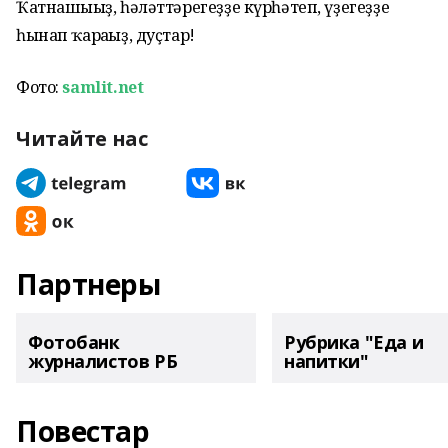
Ҡатнашығыҙ, һәләттәрегеҙҙе күрһәтеп, үҙегеҙҙе
һынап ҡарағыҙ, дуҫтар!
Фото:
samlit.net
Читайте нас
Партнеры
Фотобанк
Рубрика "Еда и
журналистов РБ
напитки"
Повестар