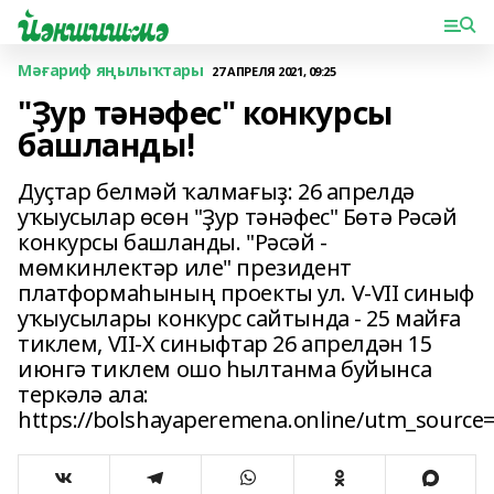
Мәғариф яңылыҡтары
27 АПРЕЛЯ 2021, 09:25
"Ҙур тәнәфес" конкурсы
башланды!
Дуҫтар белмәй ҡалмағыҙ: 26 апрелдә
уҡыусылар өсөн "Ҙур тәнәфес" Бөтә Рәсәй
конкурсы башланды. "Рәсәй -
мөмкинлектәр иле" президент
платформаһының проекты ул. V-VII синыф
уҡыусылары конкурс сайтында - 25 майға
тиклем, VII-X синыфтар 26 апрелдән 15
июнгә тиклем ошо һылтанма буйынса
теркәлә ала:
https://bolshayaperemena.online/utm_sourc