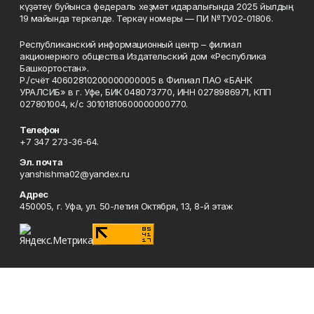
күҙәтеү буйынса федераль хеҙмәт идаралығында 2025 йылдың
19 майында теркәлде. Теркәү номеры — ПИ №ТУ02-01806.
Республиканский информационный центр – филиал
акционерного общества Издательский дом «Республика
Башкортостан».
Р./счёт 40602810200000000005 в Филиал ПАО «БАНК
УРАЛСИБ» в г. Уфе, БИК 048073770, ИНН 0278986971, КПП
027801004, к/с 30101810600000000770.
Телефон
+7 347 273-36-64.
Эл. почта
yanshishma02@yandex.ru
Адрес
450005, г. Уфа, ул. 50-летия Октября, 13, 8-й этаж