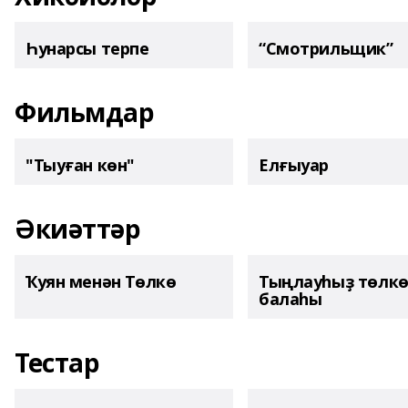
Һунарсы терпе
“Смотрильщик”
Фильмдар
"Тыуған көн"
Елғыуар
Әкиәттәр
Ҡуян менән Төлкө
Тыңлауһыҙ төлк
балаһы
Тестар