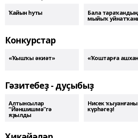
Ҡайын һуты
Бала тараҡанды
мыйыҡ уйнатҡаны
Конкурстар
«Ҡышҡы әкиәт»
«Ҡоштарға ашха
Гәзитебеҙ - дуҫыбыҙ
Алтынсылар
Нисек ҡыуанған
“Йәншишмә”гә
күрһәгеҙ!
яҙылды
Хикәйәләр