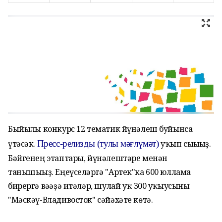
Быйылғы конкурс 12 тематик йүнәлеш буйынса
үтәсәк.
Пресс-релизды
(т
улы
мәғлүмәт)
уҡып сығығыҙ.
Бәйгенең этаптары, йүнәлештәре менән
танышығыҙ. Еңеүселәргә "Артек"ка 600 юллама
бирергә вәғәҙә итәләр, шулай уҡ 300 уҡыусыны
"Мәскәү-Владивосток" сәйәхәте көтә.