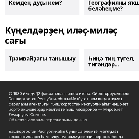
Кемдең дуҫы кем?
Географияны яҡ
беләһеңме?
Күңелдәрҙең иләҫ-миләҫ
сағы
Трамвайҙағы танышыу
Һиңә тиң түгел,
тигәндәр...
© 1930 йылдың 12 февраленән нәшер ителә. Ойоштороусылары:
Башҡортостан Республикаһының Матбуғат һәм киң мәғлүмәт
саралары агентлығы, "Башҡортостан Республикаһы" нәшриәт
йорто акционерҙар йәмғиәте. Баш мөхәррире — Мирсәйет
Ғүмәр улы Юнысов.
Об использовании персональных данных
Башҡортостан Республикаһы буйынса элемтә, мәғлүмәт
технологиялары һәм киңкүләм коммуникациялар өлкәһендә