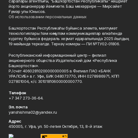
саралары агентлығы, "Башҡортостан Республикаһы" нәшриәт
йорто акционерҙар йәмғиәте. Баш мөхәррире — Мирсәйет
Ғүмәр улы Юнысов.
Об использовании персональных данных
Башҡортостан Республикаһы буйынса элемтә, мәғлүмәт
технологиялары һәм киңкүләм коммуникациялар өлкәһендә
күҙәтеү буйынса федераль хеҙмәт идаралығында 2025 йылдың
19 майында теркәлде. Теркәү номеры — ПИ №ТУ02-01806.
Республиканский информационный центр – филиал
акционерного общества Издательский дом «Республика
Башкортостан».
Р./счёт 40602810200000000005 в Филиал ПАО «БАНК
УРАЛСИБ» в г. Уфе, БИК 048073770, ИНН 0278986971, КПП
027801004, к/с 30101810600000000770.
Телефон
+7 347 273-36-64.
Эл. почта
yanshishma02@yandex.ru
Адрес
450005, г. Уфа, ул. 50-летия Октября, 13, 8-й этаж