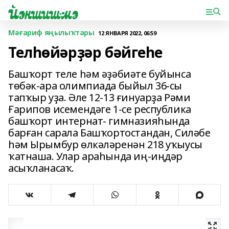
Мәғариф яңылыҡтары
12 ЯНВАРЯ 2022, 06:59
Телһөйәрҙәр бәйгеһе
Башҡорт теле һәм әҙәбиәте буйынса
төбәк-ара олимпиада быйыл 36-сы
тапҡыр уҙа. Әле 12-13 ғинуарҙа Рәми
Ғарипов исемендәге 1-се республика
башҡорт интернат- гимназияһында
барған сарала Башҡортостандан, Силәбе
һәм Ырымбур өлкәләренән 218 уҡыусы
ҡатнаша. Улар араһында иң-иңдәр
асыҡланасаҡ.