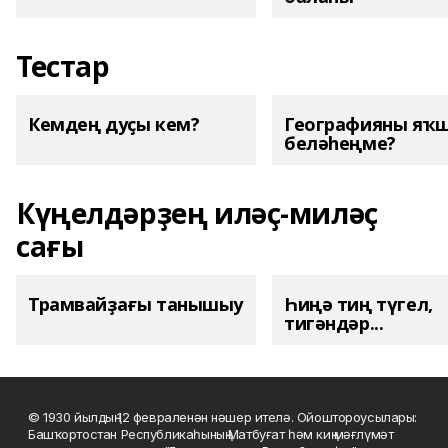
Тестар
Кемдең дуҫы кем?
Географияны яҡ
беләһеңме?
Күңелдәрҙең иләҫ-миләҫ
сағы
Трамвайҙағы танышыу
Һиңә тиң түгел,
тигәндәр...
© 1930 йылдың 12 февраленән нәшер ителә. Ойоштороусылары:
Башҡортостан Республикаһының Матбуғат һәм киң мәғлүмәт