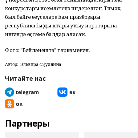
конкурстары исемлегенә индерелгән. Тимәк,
был бәйге еңеүселәре һәм призёрҙары
республикабыҙҙың юғары уҡыу йорттарына
ингәндә өҫтәмә балдар аласаҡ.
Фото: "Бәйләнештә" төркөмөнән.
Автор:
Эльвира Әсәҙуллина
Читайте нас
Партнеры