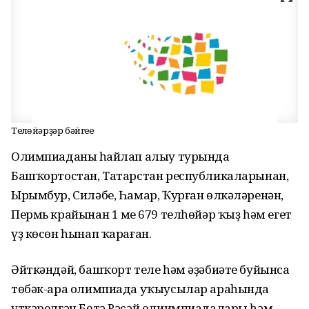
Телһөйәрҙәр бәйгеһе
Олимпиаданың һайлап алыу турында
Башҡортостан, Татарстан республикаларынан,
Ырымбур, Силәбе, Һамар, Ҡурған өлкәләренән,
Пермь крайынан 1 мең 679 телһөйәр ҡыҙ һәм егет
үҙ көсөн һынап ҡараған.
Әйткәндәй, башҡорт теле һәм әҙәбиәте буйынса
төбәк-ара олимпиада уҡыусылар араһында
үткәрелгән Бөтә Рәсәй олиимпиадалары һәм