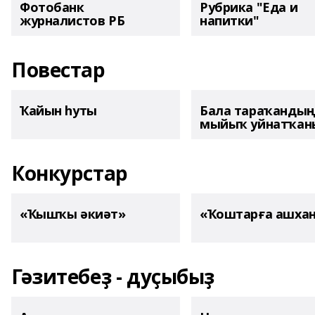
Фотобанк
Рубрика "Еда и
журналистов РБ
напитки"
Повестар
Ҡайын һуты
Бала тараҡанды
мыйыҡ уйнатҡаны
Конкурстар
«Ҡышҡы әкиәт»
«Ҡоштарға ашха
Гәзитебеҙ - дуҫыбыҙ