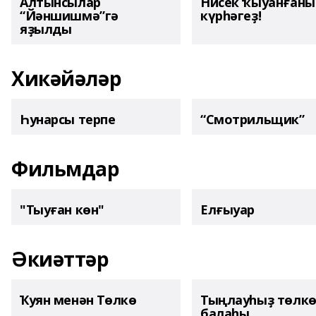
Алтынсылар
Нисек ҡыуанған
“Йәншишмә”гә
күрһәгеҙ!
яҙылды
Хикәйәләр
Һунарсы терпе
“Смотрильщик”
Фильмдар
"Тыуған көн"
Елғыуар
Әкиәттәр
Ҡуян менән Төлкө
Тыңлауһыҙ төлк
балаһы