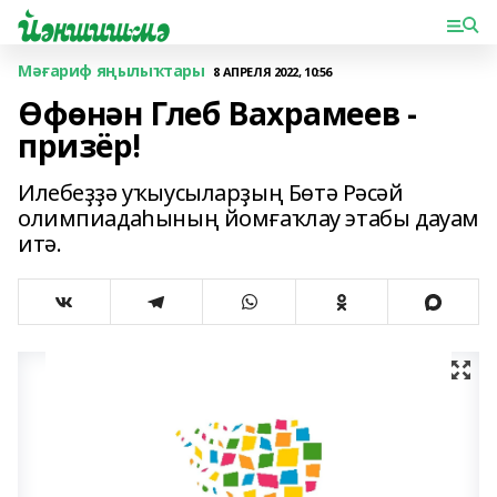
Мәғариф яңылыҡтары
8 АПРЕЛЯ 2022, 10:56
Өфөнән Глеб Вахрамеев -
призёр!
Илебеҙҙә уҡыусыларҙың Бөтә Рәсәй
олимпиадаһының йомғаҡлау этабы дауам
итә.