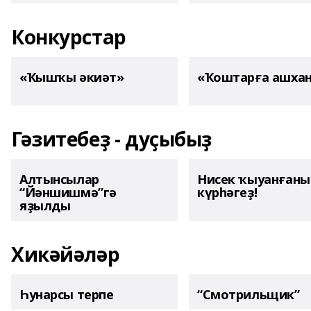
Конкурстар
«Ҡышҡы әкиәт»
«Ҡоштарға ашха
Гәзитебеҙ - дуҫыбыҙ
Алтынсылар
Нисек ҡыуанған
“Йәншишмә”гә
күрһәгеҙ!
яҙылды
Хикәйәләр
Һунарсы терпе
“Смотрильщик”