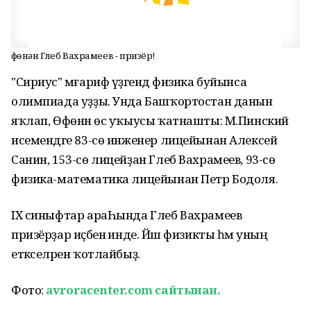
Өфөнән Глеб Вахрамеев - призёр!
"Сириус" мәғариф үҙәгендә физика буйынса
олимпиада уҙҙы. Унда Башҡортостан данын
яҡлап, Өфөнән өс уҡыусы ҡатнашты: М.Пинский
исемендәге 83-сө инженер лицейынан Алексей
Санин, 153-сө лицейҙан Глеб Вахрамеев, 93-сө
физика-математика лицейынан Петр Бодоля.
IX синыфтар араҺында Глеб Вахрамеев
призёрҙар иҫәбенә инде. Йәш физикты һәм уның
етәкселәрен ҡотлайбыҙ.
Фото:
avroracenter.com cайтынан.