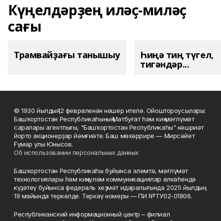
Күңелдәрҙең иләҫ-миләҫ
сағы
Трамвайҙағы танышыу
Һиңә тиң түгел,
тигәндәр...
© 1930 йылдың 12 февраленән нәшер ителә. Ойоштороусылары:
Башҡортостан Республикаһының Матбуғат һәм киң мәғлүмәт
саралары агентлығы, "Башҡортостан Республикаһы" нәшриәт
йорто акционерҙар йәмғиәте. Баш мөхәррире — Мирсәйет
Ғүмәр улы Юнысов.
Об использовании персональных данных
Башҡортостан Республикаһы буйынса элемтә, мәғлүмәт
технологиялары һәм киңкүләм коммуникациялар өлкәһендә
күҙәтеү буйынса федераль хеҙмәт идаралығында 2025 йылдың
19 майында теркәлде. Теркәү номеры — ПИ №ТУ02-01806.
Республиканский информационный центр – филиал