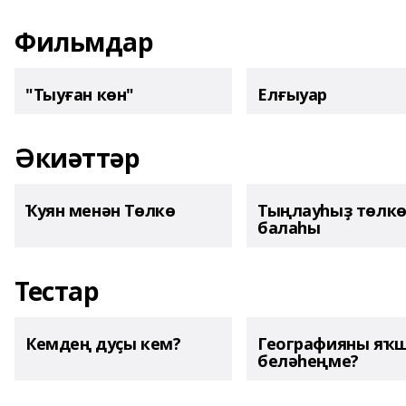
Фильмдар
"Тыуған көн"
Елғыуар
Әкиәттәр
Ҡуян менән Төлкө
Тыңлауһыҙ төлк
балаһы
Тестар
Кемдең дуҫы кем?
Географияны яҡ
беләһеңме?