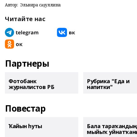
Автор:
Эльвира Әсәҙуллина
Читайте нас
Партнеры
Фотобанк
Рубрика "Еда и
журналистов РБ
напитки"
Повестар
Ҡайын һуты
Бала тараҡанды
мыйыҡ уйнатҡаны