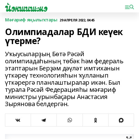
Мәғариф яңылыҡтары
29 АПРЕЛЯ 2022, 04:45
Олимпиадалар БДИ кеүек
үтерме?
Уҡыусыларҙың Бөтә Рәсәй
олимпиадаһының төбәк һәм федераль
этаптарын Берҙәм дәүләт имтиханын
үткәреү технологияһын ҡулланып
үткәрергә планлаштыралар икән. Был
турала Рәсәй Федерацияһы мәғариф
министры урынбаҫары Анастасия
Зырянова белдергән.