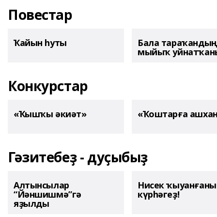
Повестар
Ҡайын һуты
Бала тараҡанды
мыйыҡ уйнатҡаны
Конкурстар
«Ҡышҡы әкиәт»
«Ҡоштарға ашха
Гәзитебеҙ - дуҫыбыҙ
Алтынсылар
Нисек ҡыуанған
“Йәншишмә”гә
күрһәгеҙ!
яҙылды