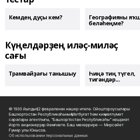
Кемдең дуҫы кем?
Географияны яҡ
беләһеңме?
Күңелдәрҙең иләҫ-миләҫ
сағы
Трамвайҙағы танышыу
Һиңә тиң түгел,
тигәндәр...
© 1930 йылдың 12 февраленән нәшер ителә. Ойоштороусылары:
Башҡортостан Республикаһының Матбуғат һәм киң мәғлүмәт
саралары агентлығы, "Башҡортостан Республикаһы" нәшриәт
йорто акционерҙар йәмғиәте. Баш мөхәррире — Мирсәйет
Ғүмәр улы Юнысов.
Об использовании персональных данных