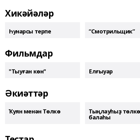
Хикәйәләр
Һунарсы терпе
“Смотрильщик”
Фильмдар
"Тыуған көн"
Елғыуар
Әкиәттәр
Ҡуян менән Төлкө
Тыңлауһыҙ төлк
балаһы
Тестар