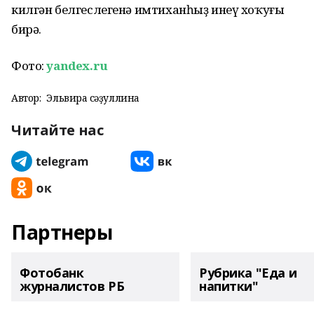
килгән белгеслегенә имтиханһыҙ инеү хоҡуғы
бирә.
Фото:
yandex.ru
Автор:
Эльвира Әсәҙуллина
Читайте нас
Партнеры
Фотобанк
Рубрика "Еда и
журналистов РБ
напитки"