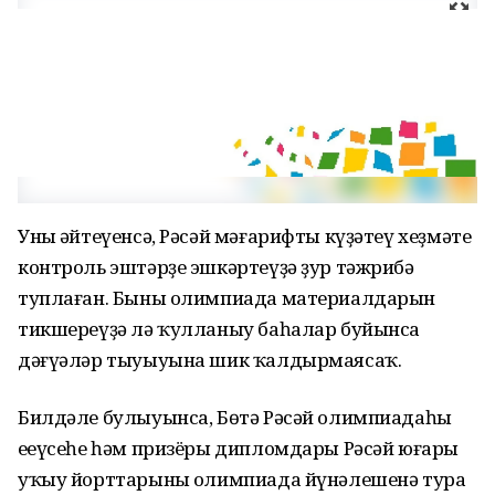
Уның әйтеүенсә, Рәсәй мәғарифты күҙәтеү хеҙмәте
контроль эштәрҙе эшкәртеүҙә ҙур тәжрибә
туплаған. Быны олимпиада материалдарын
тикшереүҙә лә ҡулланыу баһалар буйынса
дәғүәләр тыуыуына шик ҡалдырмаясаҡ.
Билдәле булыуынса, Бөтә Рәсәй олимпиадаһы
еңеүсеһе һәм призёры дипломдары Рәсәй юғары
уҡыу йорттарының олимпиада йүнәлешенә тура