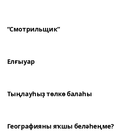
“Смотрильщик”
Елғыуар
Тыңлауһыҙ төлкө балаһы
Географияны яҡшы беләһеңме?