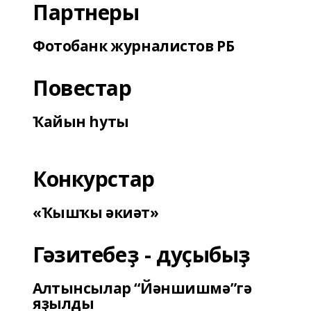
Партнеры
Фотобанк журналистов РБ
Повестар
Ҡайын һуты
Конкурстар
«Ҡышҡы әкиәт»
Гәзитебеҙ - дуҫыбыҙ
Алтынсылар “Йәншишмә”гә
яҙылды