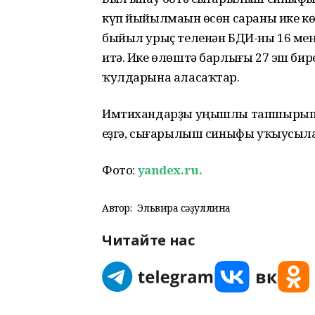
күп йыйылмаһын өсөн сараны ике к
быйыл урыҫ теленән БДИ-ны 16 мең
итә. Ике өлөштә барлығы 27 эш бир
ҡулдарына аласаҡтар.
Имтихандарҙы уңышлы тапшырып, т
һеҙгә, сығарылыш синыфы уҡыусыл
Фото:
yandex.ru.
Автор:
Эльвира Әсәҙуллина
Читайте нас