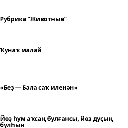
Рубрика "Животные"
Ҡунаҡ малай
«Беҙ — Бала саҡ иленән»
Йөҙ һум аҡсаң булғансы, йөҙ дуҫың
булһын