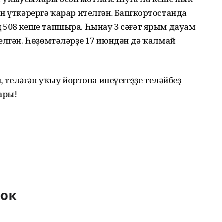
өн үткәрергә ҡарар ителгән. Башҡортостанда
 508 кеше тапшыра. Һынау 3 сәғәт ярым дауам
елгән. Һөҙөмтәләрҙе 17 июндән дә ҡалмай
еләгән уҡыу йортона инеүегеҙҙе теләйбеҙ
ары!