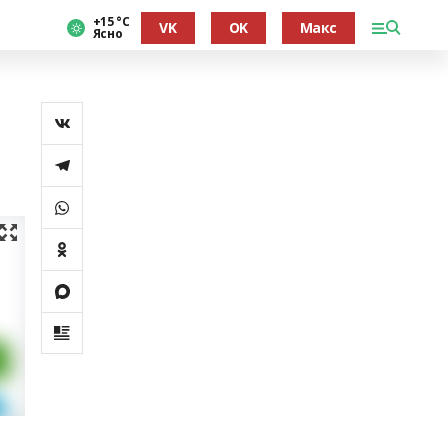
+15 °С
VK
OK
Макс
Ясно