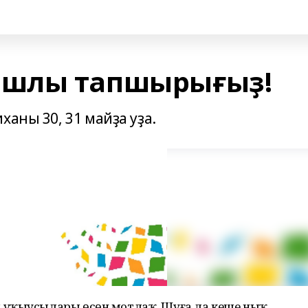
шлы тапшырығыҙ!
ханы 30, 31 майҙа уҙа.
 уҡыусылары өсөн мотлаҡ. Шуға ла кеше ныҡ