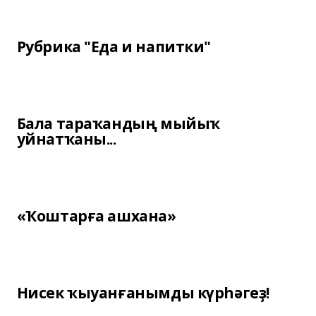
Рубрика "Еда и напитки"
Бала тараҡандың мыйыҡ
уйнатҡаны...
«Ҡоштарға ашхана»
Нисек ҡыуанғанымды күрһәгеҙ!