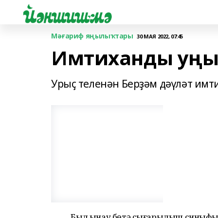
Мәғариф яңылыҡтары
30 МАЯ 2022, 07:45
Имтиханды уңы
Урыҫ теленән Берҙәм дәүләт имти
Был һынау бөтә сығарылыш синыфы