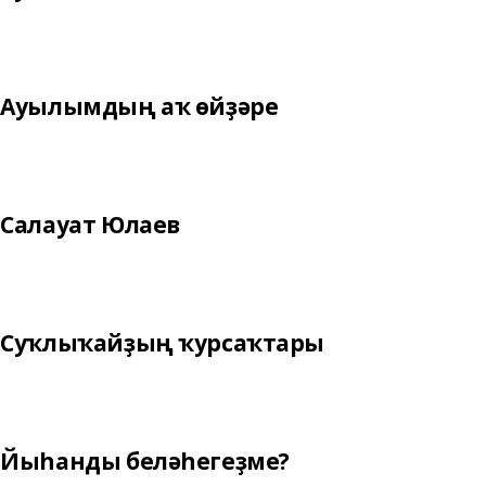
Ауылымдың аҡ өйҙәре
Салауат Юлаев
Суҡлыҡайҙың ҡурсаҡтары
Йыһанды беләһегеҙме?