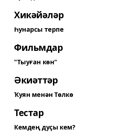
Хикәйәләр
Һунарсы терпе
Фильмдар
"Тыуған көн"
Әкиәттәр
Ҡуян менән Төлкө
Тестар
Кемдең дуҫы кем?