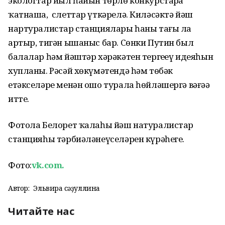
экологтар йыл һайын төрлө конкурстарҙа
ҡатнаша, слеттар үткәрелә. Киләсәктә йәш
нартуралистар станциялары һаны тағы ла
артыр, тигән ышаныс бар. Сөнки Путин был
балалар һәм йәштәр хәрәкәтен тергеҙеү идеяһын
хупланы. Рәсәй хөкүмәтендә һәм төбәк
етәкселәре менән ошо турала һөйләшергә вәғәҙә
итте.
Фотола Белорет ҡалаһы йәш натуралистар
станцияһы тәрбиәләнеүселәрен күрәһегеҙ.
Фото:
vk.com.
Автор:
Эльвира Әсәҙуллина
Читайте нас