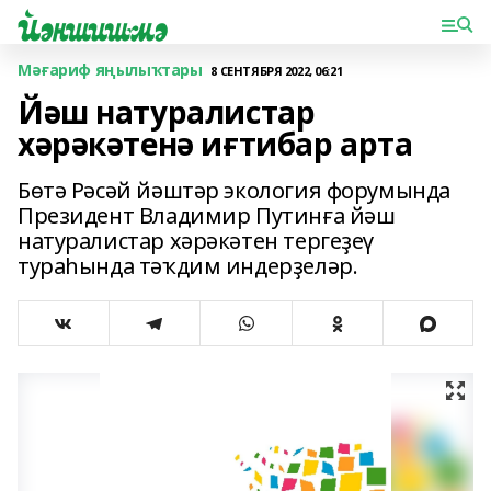
Мәғариф яңылыҡтары
8 СЕНТЯБРЯ 2022, 06:21
Йәш натуралистар
хәрәкәтенә иғтибар арта
Бөтә Рәсәй йәштәр экология форумында
Президент Владимир Путинға йәш
натуралистар хәрәкәтен тергеҙеү
тураһында тәҡдим индерҙеләр.