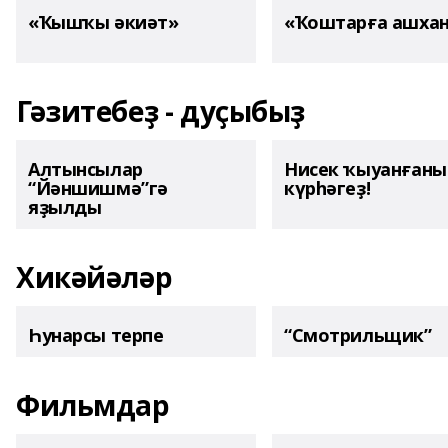
«Ҡышҡы әкиәт»
«Ҡоштарға ашха
Гәзитебеҙ - дуҫыбыҙ
Алтынсылар
Нисек ҡыуанған
“Йәншишмә”гә
күрһәгеҙ!
яҙылды
Хикәйәләр
Һунарсы терпе
“Смотрильщик”
Фильмдар