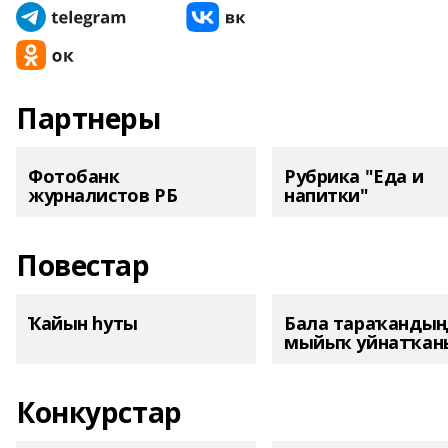
Партнеры
Фотобанк
Рубрика "Еда и
журналистов РБ
напитки"
Повестар
Ҡайын һуты
Бала тараҡанды
мыйыҡ уйнатҡаны
Конкурстар