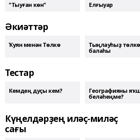
"Тыуған көн"
Елғыуар
Әкиәттәр
Ҡуян менән Төлкө
Тыңлауһыҙ төлк
балаһы
Тестар
Кемдең дуҫы кем?
Географияны яҡ
беләһеңме?
Күңелдәрҙең иләҫ-миләҫ
сағы