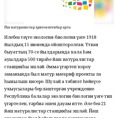
Йәш натуралистар хәрәкәтенә иғтибар арта
Илебеҙҙә тәүге экология-биология үҙәге 1918
йылдың 15 июнендә ойошторолған. Үткән
быуаттың 70-се йылдарында ҡала һәм
ауылдарҙа 500 тирәһе йәш натуралистар
станцияһы эшләй. Әммә үҙгәртеп ҡороу
заманында был матур мәғариф проекты ла
һынылыш кисерҙе. Шулай ҙа тәбиғәт һөйөүсе
уҡыусыларҙы берләштергән учреждение
Республика балалар экология-биология үҙәге тип
үҙгәртелеп, тәрбиә эшен дауам итте. Әле беҙҙә 21
йәш натуралистар станцияһы эшләй. Йәш