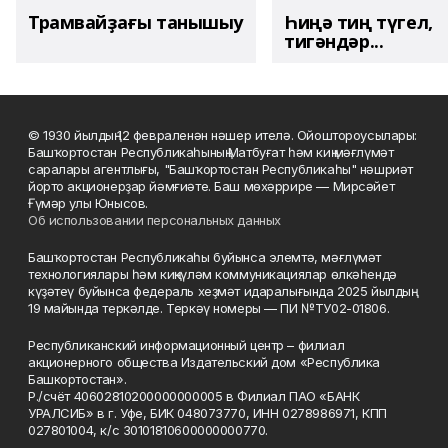
Трамвайҙағы танышыу
Һиңә тиң түгел,
тигәндәр...
© 1930 йылдың 12 февраленән нәшер ителә. Ойоштороусылары:
Башҡортостан Республикаһының Матбуғат һәм киң мәғлүмәт
саралары агентлығы, "Башҡортостан Республикаһы" нәшриәт
йорто акционерҙар йәмғиәте. Баш мөхәррире — Мирсәйет
Ғүмәр улы Юнысов.
Об использовании персональных данных
Башҡортостан Республикаһы буйынса элемтә, мәғлүмәт
технологиялары һәм киңкүләм коммуникациялар өлкәһендә
күҙәтеү буйынса федераль хеҙмәт идаралығында 2025 йылдың
19 майында теркәлде. Теркәү номеры — ПИ №ТУ02-01806.
Республиканский информационный центр – филиал
акционерного общества Издательский дом «Республика
Башкортостан».
Р./счёт 40602810200000000005 в Филиал ПАО «БАНК
УРАЛСИБ» в г. Уфе, БИК 048073770, ИНН 0278986971, КПП
027801004, к/с 30101810600000000770.