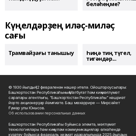
беләһеңме?
Күңелдәрҙең иләҫ-миләҫ
сағы
Трамвайҙағы танышыу
Һиңә тиң түгел,
тигәндәр...
© 1930 йылдың 12 февраленән нәшер ителә. Ойоштороусылары:
Башҡортостан Республикаһының Матбуғат һәм киң мәғлүмәт
саралары агентлығы, "Башҡортостан Республикаһы" нәшриәт
йорто акционерҙар йәмғиәте. Баш мөхәррире — Мирсәйет
Ғүмәр улы Юнысов.
Об использовании персональных данных
Башҡортостан Республикаһы буйынса элемтә, мәғлүмәт
технологиялары һәм киңкүләм коммуникациялар өлкәһендә
күҙәтеү буйынса федераль хеҙмәт идаралығында 2025 йылдың