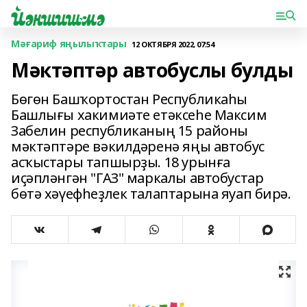
Мәғариф яңылыҡтары
12 ОКТЯБРЯ 2022, 07:54
Мәктәптәр автобуслы булды
Бөгөн Башҡортостан Республикаһы
Башлығы хакимиәте етәксеһе Максим
Забелин республиканың 15 районы
мәктәптәре вәкилдәренә яңы автобус
асҡыстары тапшырҙы. 18 урынға
иҫәпләнгән "ГАЗ" маркалы автобустар
бөтә хәүефһеҙлек талаптарына яуап бирә.