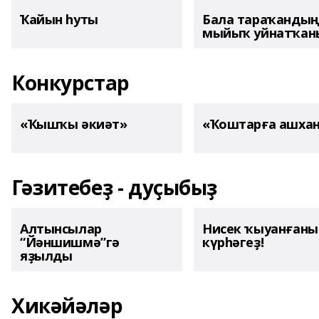
Ҡайын һуты
Бала тараҡанды
мыйыҡ уйнатҡаны
Конкурстар
«Ҡышҡы әкиәт»
«Ҡоштарға ашха
Гәзитебеҙ - дуҫыбыҙ
Алтынсылар
Нисек ҡыуанған
“Йәншишмә”гә
күрһәгеҙ!
яҙылды
Хикәйәләр