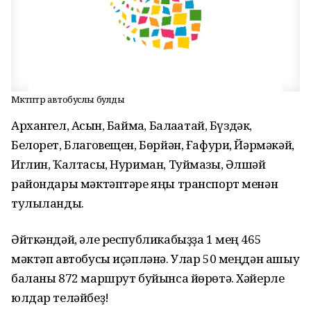
Мәктәптәр автобуслы булды
Архангел, Асҡын, Баймаҡ, Балаҡатай, Бүздәк,
Белорет, Благовещен, Бөрйән, Ғафури, Йәрмәкәй,
Иглин, Ҡалтасы, Нуриман, Туймазы, Әлшәй
райондары мәктәптәре яңы транспорт менән
тулыланды.
Әйткәндәй, әле республикабыҙҙа 1 мең 465
мәктәп автобусы иҫәпләнә. Улар 50 меңдән ашыу
баланы 872 маршрут буйынса йөрөтә. Хәйерле
юлдар теләйбеҙ!