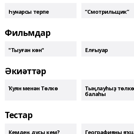
Һунарсы терпе
“Смотрильщик”
Фильмдар
"Тыуған көн"
Елғыуар
Әкиәттәр
Ҡуян менән Төлкө
Тыңлауһыҙ төлк
балаһы
Тестар
Кемдең дуҫы кем?
Географияны яҡ