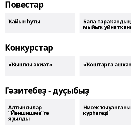
Повестар
Ҡайын һуты
Бала тараҡанды
мыйыҡ уйнатҡаны
Конкурстар
«Ҡышҡы әкиәт»
«Ҡоштарға ашха
Гәзитебеҙ - дуҫыбыҙ
Алтынсылар
Нисек ҡыуанған
“Йәншишмә”гә
күрһәгеҙ!
яҙылды