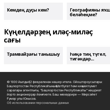
Кемдең дуҫы кем?
Географияны яҡ
беләһеңме?
Күңелдәрҙең иләҫ-миләҫ
сағы
Трамвайҙағы танышыу
Һиңә тиң түгел,
тигәндәр...
© 1930 йылдың 12 февраленән нәшер ителә. Ойоштороусылары:
Башҡортостан Республикаһының Матбуғат һәм киң мәғлүмәт
саралары агентлығы, "Башҡортостан Республикаһы" нәшриәт
йорто акционерҙар йәмғиәте. Баш мөхәррире — Мирсәйет
Ғүмәр улы Юнысов.
Об использовании персональных данных