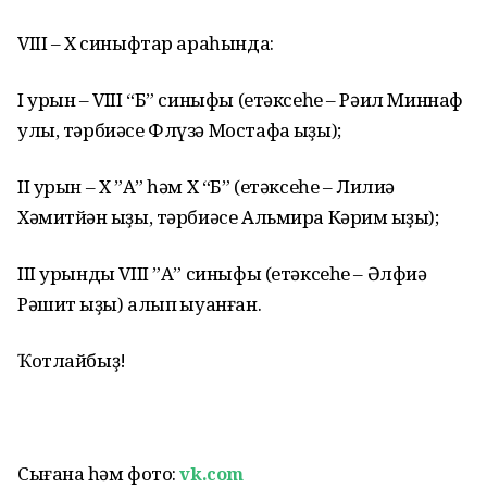
VIII – X синыфтар араһында:
I урын – VIII “Б” синыфы (етәксеһе – Рәил Миннаф
улы, тәрбиәсе Флүзә Мостафа ҡыҙы);
II урын – X ”А” һәм X “Б” (етәксеһе – Лилиә
Хәмитйән ҡыҙы, тәрбиәсе Альмира Кәрим ҡыҙы);
III урынды VIII ”А” синыфы (етәксеһе – Әлфиә
Рәшит ҡыҙы) алып ҡыуанған.
Ҡотлайбыҙ!
Сығанаҡ һәм фото:
vk.com