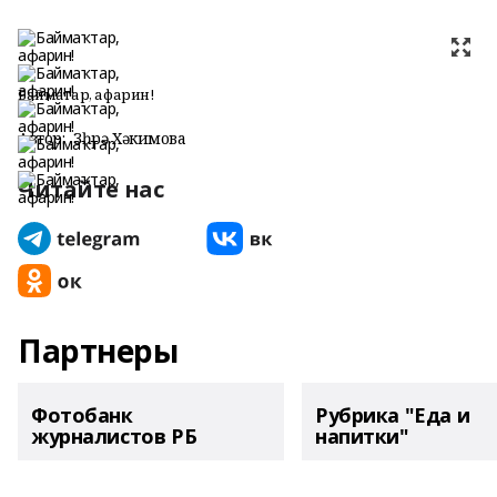
Баймаҡтар, афарин!
Автор:
Зөһрә Хәкимова
Читайте нас
Партнеры
Фотобанк
Рубрика "Еда и
журналистов РБ
напитки"