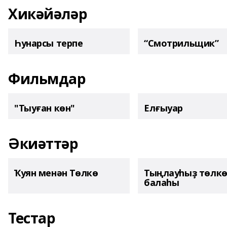
Хикәйәләр
Һунарсы терпе
“Смотрильщик”
Фильмдар
"Тыуған көн"
Елғыуар
Әкиәттәр
Ҡуян менән Төлкө
Тыңлауһыҙ төлк
балаһы
Тестар