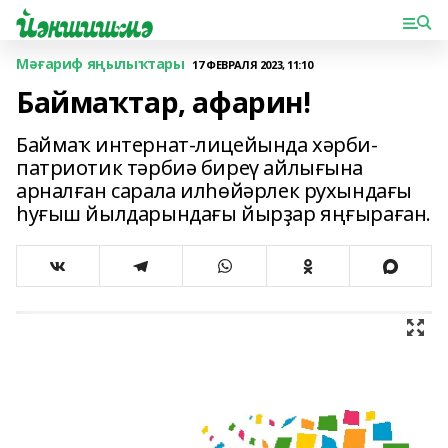
Мәғариф яңылыҡтары
17 ФЕВРАЛЯ 2023, 11:10
Баймаҡтар, афарин!
Баймаҡ интернат-лицейында хәрби-
патриотик тәрбиә биреү айлығына
арналған сарала илһөйәрлек рухындағы
һуғыш йылдарындағы йырҙар яңғыраған.