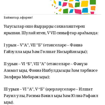
Баймаҡтар, афарин!
Уҡыусылар ошо йырҙарҙы сәхнәләштереп
ярышҡан. Шулай итеп, V VII синыфтар араһында:
I урын – V”А”, VII ”Б” (етәкселәре – Фәниә
Ғәйзулла ҡыҙы һәм Гөлшат Насырйән ҡыҙы);
II урын – VI “Б”, VII ”А” (етәкселәре – Фәнүзә
Азамат ҡыҙы, Фәниә Ишбулды ҡыҙы һәм тәрбиәсе
Зөлфирә Мөбәрәк ҡыҙы);
III урын – VI ”А”, V “Б” (әҙерләүселәре – Илшат
Рауил улы, Рәсимә Вәкил ҡыҙы һәм Юлиә Рафаил
ҡыҙы).