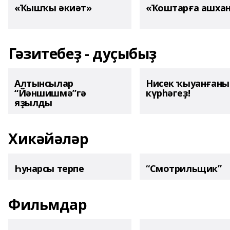
«Ҡышҡы әкиәт»
«Ҡоштарға ашха
Гәзитебеҙ - дуҫыбыҙ
Алтынсылар
Нисек ҡыуанған
“Йәншишмә”гә
күрһәгеҙ!
яҙылды
Хикәйәләр
Һунарсы терпе
“Смотрильщик”
Фильмдар