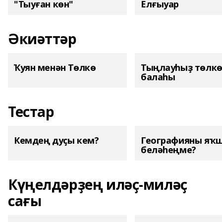
"Тыуған көн"
Елғыуар
Әкиәттәр
Ҡуян менән Төлкө
Тыңлауһыҙ төлк
балаһы
Тестар
Кемдең дуҫы кем?
Географияны яҡ
беләһеңме?
Күңелдәрҙең иләҫ-миләҫ
сағы