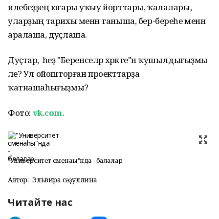
илебеҙҙең юғары уҡыу йорттары, ҡалалары,
уларҙың тарихы менән таныша, бер-береһе менән
аралаша, дуҫлаша.
Дуҫтар, ә һеҙ "Беренселәр хәрәкәте"нә ҡушылдығыҙмы
әле? Ул ойошторған проекттарҙа
ҡатнашаһығыҙмы?
Фото:
vk.com.
"Университет сменаһы"нда - балалар
Автор:
Эльвира Әсәҙуллина
Читайте нас