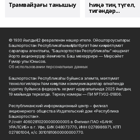
Трамвайҙағы танышыу
Һиңә тиң түгел,
тигәндәр...
© 1930 йылдың 12 февраленән нәшер ителә. Ойоштороусылары:
Башҡортостан Республикаһының Матбуғат һәм киң мәғлүмәт
саралары агентлығы, "Башҡортостан Республикаһы" нәшриәт
йорто акционерҙар йәмғиәте. Баш мөхәррире — Мирсәйет
Ғүмәр улы Юнысов.
Об использовании персональных данных
Башҡортостан Республикаһы буйынса элемтә, мәғлүмәт
технологиялары һәм киңкүләм коммуникациялар өлкәһендә
күҙәтеү буйынса федераль хеҙмәт идаралығында 2025 йылдың
19 майында теркәлде. Теркәү номеры — ПИ №ТУ02-01806.
Республиканский информационный центр – филиал
акционерного общества Издательский дом «Республика
Башкортостан».
Р./счёт 40602810200000000005 в Филиал ПАО «БАНК
УРАЛСИБ» в г. Уфе, БИК 048073770, ИНН 0278986971, КПП
027801004, к/с 30101810600000000770.