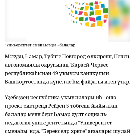
"Университет сменаһы"нда - балалар
Мәскәүҙән, Һамар, Түбәнге Новгород өлкәләренән, Ненец
автономиялы округынан, Ҡарасәй-Черкес
республикаһынан 49 уҡыусы каникулын
Башҡортостанда күңелле һәм файҙалы итеп үткәрә.
Үҙебеҙҙең республика уҡыусылары иһә - ошо
проект сиктәрендә Рәсәйҙең 5 төбәгенән йыйылған
балалар менән бергә Һамар дәүләт социаль-
педагогия университетында "Университет
сменаһы"нда. "Беренселәр хәрәкәте" ағзалары шулай