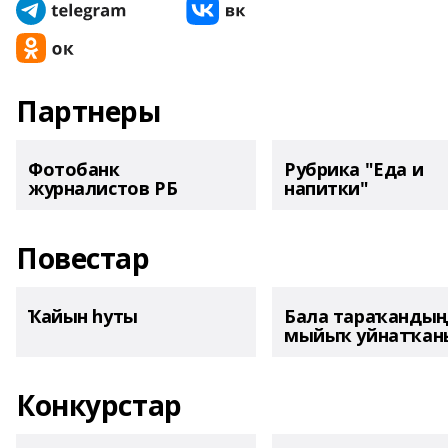
Партнеры
Фотобанк
Рубрика "Еда и
журналистов РБ
напитки"
Повестар
Ҡайын һуты
Бала тараҡанды
мыйыҡ уйнатҡаны
Конкурстар