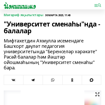
Мәғариф яңылыҡтары
30 МАРТА 2023, 11:40
"Университет сменаһы"нда -
балалар
Мифтахетдин Аҡмулла исемендәге
Башҡорт дәүләт педагогия
университетында "Беренселәр хәрәкәте"
Рәсәй балалар һәм йәштәр
ойошмаһының "Университет сменаһы"
бара.