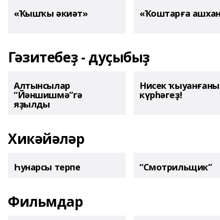
«Ҡышҡы әкиәт»
«Ҡоштарға ашха
Гәзитебеҙ - дуҫыбыҙ
Алтынсылар
Нисек ҡыуанған
“Йәншишмә”гә
күрһәгеҙ!
яҙылды
Хикәйәләр
Һунарсы терпе
“Смотрильщик”
Фильмдар