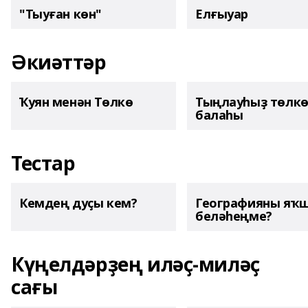
"Тыуған көн"
Елғыуар
Әкиәттәр
Ҡуян менән Төлкө
Тыңлауһыҙ төлк
балаһы
Тестар
Кемдең дуҫы кем?
Географияны яҡ
беләһеңме?
Күңелдәрҙең иләҫ-миләҫ
сағы