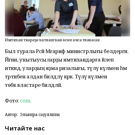
Имтихан үткәреүҙә ҡатнашҡан өсөн аҡса түләнәсәк
Был турала Рәсәй Мәғариф министрлығы белдергән.
Йәғни, уҡытыусыларҙы имтихандарға йәлеп
иткәндә, уларҙың яҙма ризалығы, түләү күләмен һәм
тәртибен алдан билдәләү кәрәк. Түләү күләмен
төбәк властаре билдәләй.
Фото:
com.
Автор:
Эльвира Әсәҙуллина
Читайте нас