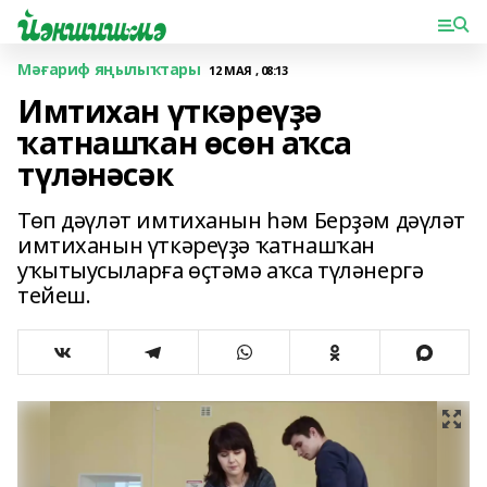
Мәғариф яңылыҡтары
12 МАЯ , 08:13
Имтихан үткәреүҙә
ҡатнашҡан өсөн аҡса
түләнәсәк
Төп дәүләт имтиханын һәм Берҙәм дәүләт
имтиханын үткәреүҙә ҡатнашҡан
уҡытыусыларға өҫтәмә аҡса түләнергә
тейеш.