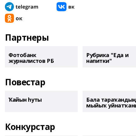
Партнеры
Фотобанк
Рубрика "Еда и
журналистов РБ
напитки"
Повестар
Ҡайын һуты
Бала тараҡанды
мыйыҡ уйнатҡаны
Конкурстар