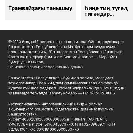
Трамвайҙағы танышыу
Һиңә тиң түгел,
тигәндәр...
© 1930 йылдың 12 февраленән нәшер ителә. Ойоштороусылары:
Башҡортостан Республикаһының Матбуғат һәм киң мәғлүмәт
саралары агентлығы, "Башҡортостан Республикаһы" нәшриәт
йорто акционерҙар йәмғиәте. Баш мөхәррире — Мирсәйет
Ғүмәр улы Юнысов.
Об использовании персональных данных
Башҡортостан Республикаһы буйынса элемтә, мәғлүмәт
технологиялары һәм киңкүләм коммуникациялар өлкәһендә
күҙәтеү буйынса федераль хеҙмәт идаралығында 2025 йылдың
19 майында теркәлде. Теркәү номеры — ПИ №ТУ02-01806.
Республиканский информационный центр – филиал
акционерного общества Издательский дом «Республика
Башкортостан».
Р./счёт 40602810200000000005 в Филиал ПАО «БАНК
УРАЛСИБ» в г. Уфе, БИК 048073770, ИНН 0278986971, КПП
027801004, к/с 30101810600000000770.