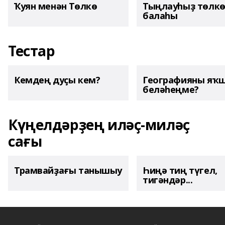
Ҡуян менән Төлкө
Тыңлауһыҙ төлк
балаһы
Тестар
Кемдең дуҫы кем?
Географияны яҡ
беләһеңме?
Күңелдәрҙең иләҫ-миләҫ
сағы
Трамвайҙағы танышыу
Һиңә тиң түгел,
тигәндәр...