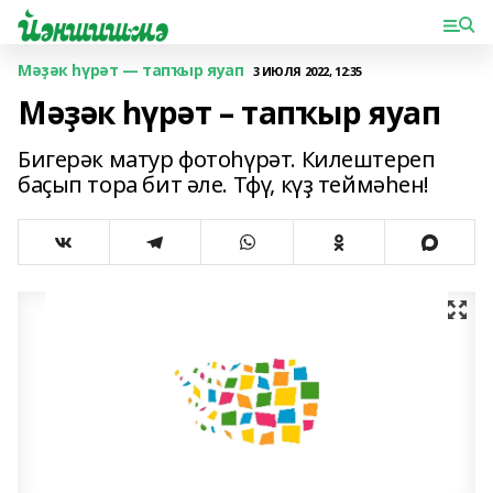
Мәҙәк һүрәт — тапҡыр яуап
3 ИЮЛЯ 2022, 12:35
Мәҙәк һүрәт – тапҡыр яуап
Бигерәк матур фотоһүрәт. Килештереп
баҫып тора бит әле. Тфү, күҙ теймәһен!