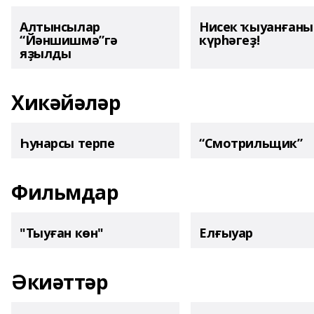
Алтынсылар
Нисек ҡыуанған
“Йәншишмә”гә
күрһәгеҙ!
яҙылды
Хикәйәләр
Һунарсы терпе
“Смотрильщик”
Фильмдар
"Тыуған көн"
Елғыуар
Әкиәттәр