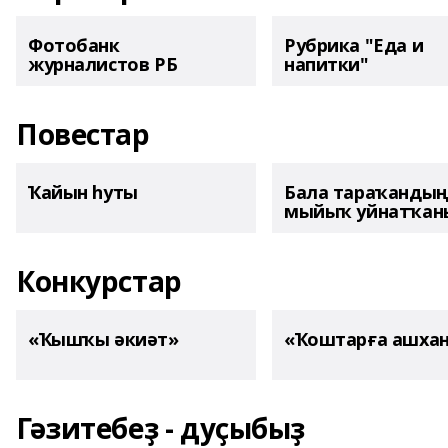
Фотобанк
Рубрика "Еда и
журналистов РБ
напитки"
Повестар
Ҡайын һуты
Бала тараҡанды
мыйыҡ уйнатҡаны
Конкурстар
«Ҡышҡы әкиәт»
«Ҡоштарға ашха
Гәзитебеҙ - дуҫыбыҙ