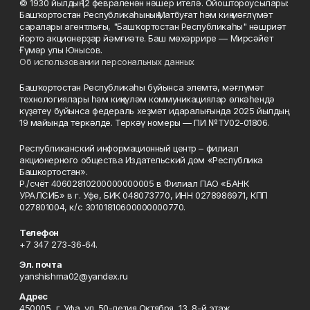
© 1930 йылдың 12 февраленән нәшер ителә. Ойоштороусылары:
Башҡортостан Республикаһының Матбуғат һәм киң мәғлүмәт
саралары агентлығы, "Башҡортостан Республикаһы" нәшриәт
йорто акционерҙар йәмғиәте. Баш мөхәррире — Мирсәйет
Ғүмәр улы Юнысов.
Об использовании персональных данных
Башҡортостан Республикаһы буйынса элемтә, мәғлүмәт
технологиялары һәм киңкүләм коммуникациялар өлкәһендә
күҙәтеү буйынса федераль хеҙмәт идаралығында 2025 йылдың
19 майында теркәлде. Теркәү номеры — ПИ №ТУ02-01806.
Республиканский информационный центр – филиал
акционерного общества Издательский дом «Республика
Башкортостан».
Р./счёт 40602810200000000005 в Филиал ПАО «БАНК
УРАЛСИБ» в г. Уфе, БИК 048073770, ИНН 0278986971, КПП
027801004, к/с 30101810600000000770.
Телефон
+7 347 273-36-64.
Эл. почта
yanshishma02@yandex.ru
Адрес
450005, г. Уфа, ул. 50-летия Октября, 13, 8-й этаж