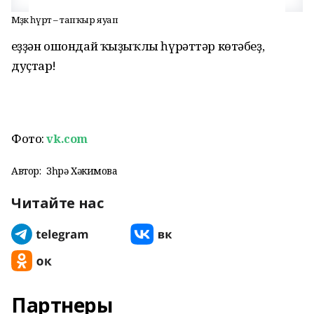
Мәҙәк һүрәт – тапҡыр яуап
Һеҙҙән ошондай ҡыҙыҡлы һүрәттәр көтәбеҙ,
дуҫтар!
Фото:
vk.com
Автор:
Зөһрә Хәкимова
Читайте нас
Партнеры