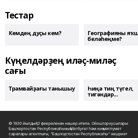
Тестар
Кемдең дуҫы кем?
Географияны яҡ
беләһеңме?
Күңелдәрҙең иләҫ-миләҫ
сағы
Трамвайҙағы танышыу
Һиңә тиң түгел,
тигәндәр...
© 1930 йылдың 12 февраленән нәшер ителә. Ойоштороусылары:
Башҡортостан Республикаһының Матбуғат һәм киң мәғлүмәт
саралары агентлығы, "Башҡортостан Республикаһы" нәшриәт