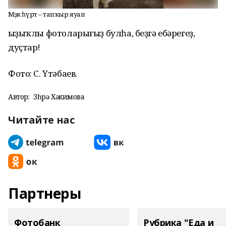
Мәҙәк һүрәт – тапҡыр яуап
Ҡыҙыҡлы фотоларығыҙ булһа, беҙгә ебәрегеҙ,
дуҫтар!
Фото: С. Үтәбаев.
Автор:
Зөһрә Хәкимова
Читайте нас
Партнеры
Фотобанк
Рубрика "Еда и