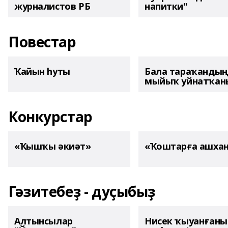
журналистов РБ
напитки"
Повестар
Ҡайын һуты
Бала тараҡанды
мыйыҡ уйнатҡаны
Конкурстар
«Ҡышҡы әкиәт»
«Ҡоштарға ашха
Гәзитебеҙ - дуҫыбыҙ
Алтынсылар
Нисек ҡыуанған