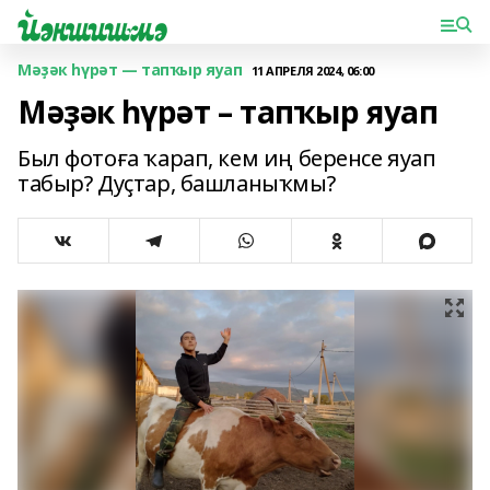
Мәҙәк һүрәт — тапҡыр яуап
11 АПРЕЛЯ 2024, 06:00
Мәҙәк һүрәт – тапҡыр яуап
Был фотоға ҡарап, кем иң беренсе яуап
табыр? Дуҫтар, башланыҡмы?