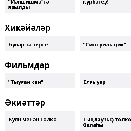
“Йәншишмә”гә
күрһәгеҙ!
яҙылды
Хикәйәләр
Һунарсы терпе
“Смотрильщик”
Фильмдар
"Тыуған көн"
Елғыуар
Әкиәттәр
Ҡуян менән Төлкө
Тыңлауһыҙ төлк
балаһы