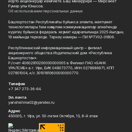
йорто акционерҙар йәмғиәте. Баш мөхәррире — Мирсәйет
Ғүмәр улы Юнысов.
Об использовании персональных данных
Башҡортостан Республикаһы буйынса элемтә, мәғлүмәт
технологиялары һәм киңкүләм коммуникациялар өлкәһендә
күҙәтеү буйынса федераль хеҙмәт идаралығында 2025 йылдың
19 майында теркәлде. Теркәү номеры — ПИ №ТУ02-01806.
Республиканский информационный центр – филиал
акционерного общества Издательский дом «Республика
Башкортостан».
Р./счёт 40602810200000000005 в Филиал ПАО «БАНК
УРАЛСИБ» в г. Уфе, БИК 048073770, ИНН 0278986971, КПП
027801004, к/с 30101810600000000770.
Телефон
+7 347 273-36-64.
Эл. почта
yanshishma02@yandex.ru
Адрес
450005, г. Уфа, ул. 50-летия Октября, 13, 8-й этаж