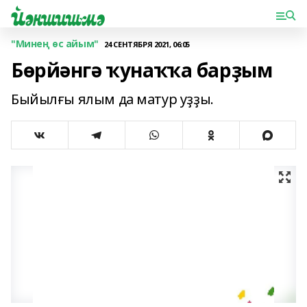
"Минең өс айым"
24 СЕНТЯБРЯ 2021, 06:05
Бөрйәнгә ҡунаҡҡа барҙым
Быйылғы ялым да матур уҙҙы.