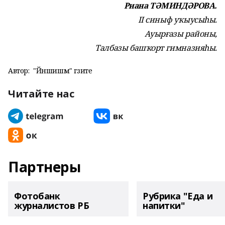
Риана ТӘМИНДӘРОВА.
II синыф уҡыусыһы.
Ауырғазы районы,
Талбазы башҡорт гимназияһы.
Автор:
"Йәншишмә" гәзите
Читайте нас
Партнеры
Фотобанк
Рубрика "Еда и
журналистов РБ
напитки"