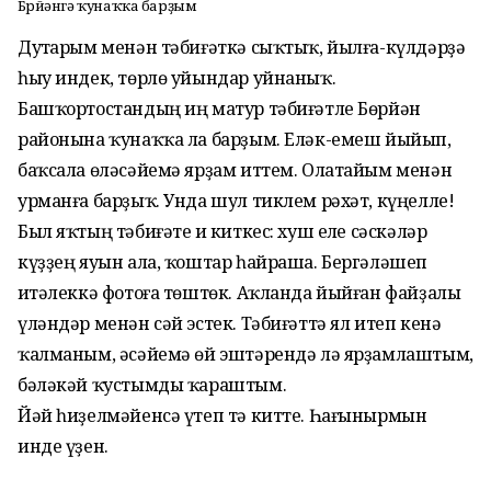
Бөрйәнгә ҡунаҡҡа барҙым
Дуҫтарым менән тәбиғәткә сыҡтыҡ, йыл­ға-күлдәрҙә
һыу индек, төрлө уйындар уйнаныҡ.
Башҡортостандың иң матур тәбиғәтле Бөрйән
районына ҡунаҡҡа ла барҙым. Еләк-емеш йыйып,
баҡсала өләсәйемә ярҙам иттем. Олатайым менән
урманға барҙыҡ. Унда шул тиклем рәхәт, күңелле!
Был яҡтың тәбиғәте иҫ киткес: хуш еҫле сәскәләр
күҙҙең яуын ала, ҡоштар һайраша. Бергәләшеп
иҫтәлеккә фотоға төштөк. Аҡланда йыйған файҙалы
үләндәр менән сәй эстек. Тәбиғәттә ял итеп кенә
ҡалманым, әсәйемә өй эштәрендә лә ярҙамлаштым,
бәләкәй ҡустымды ҡараштым.
Йәй һиҙелмәйенсә үтеп тә китте. Һағынырмын
инде үҙен.