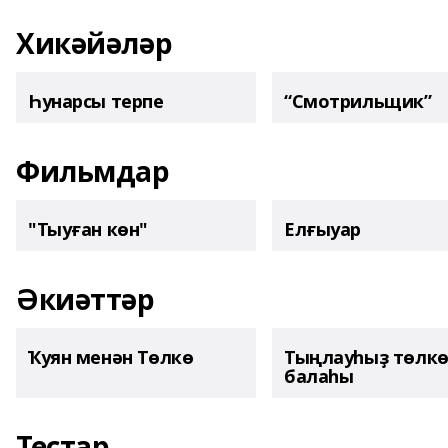
Хикәйәләр
Һунарсы терпе
“Смотрильщик”
Фильмдар
"Тыуған көн"
Елғыуар
Әкиәттәр
Ҡуян менән Төлкө
Тыңлауһыҙ төлк
балаһы
Тестар