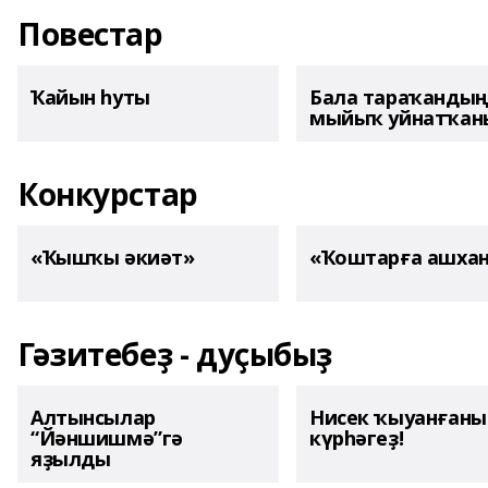
Повестар
Ҡайын һуты
Бала тараҡанды
мыйыҡ уйнатҡаны
Конкурстар
«Ҡышҡы әкиәт»
«Ҡоштарға ашха
Гәзитебеҙ - дуҫыбыҙ
Алтынсылар
Нисек ҡыуанған
“Йәншишмә”гә
күрһәгеҙ!
яҙылды