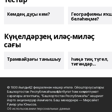
Кемдең дуҫы кем?
Географияны яҡ
беләһеңме?
Күңелдәрҙең иләҫ-миләҫ
сағы
Трамвайҙағы танышыу
Һиңә тиң түгел,
тигәндәр...
© 1930 йылдың 12 февраленән нәшер ителә. Ойоштороусылары:
Башҡортостан Республикаһының Матбуғат һәм киң мәғлүмәт
саралары агентлығы, "Башҡортостан Республикаһы" нәшриәт
йорто акционерҙар йәмғиәте. Баш мөхәррире — Мирсәйет
Ғүмәр улы Юнысов.
Об использовании персональных данных