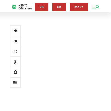
+20 °С
VK
OK
Макс
Облачно