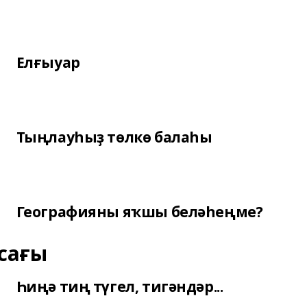
Елғыуар
Тыңлауһыҙ төлкө балаһы
Географияны яҡшы беләһеңме?
сағы
Һиңә тиң түгел, тигәндәр...