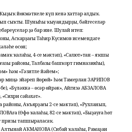
ы. Ҡыҙыҡ йөкмәткеле күп кенә хаттар алдыҡ.
ылып сыҡты. Шуныһы ҡыуандырҙы, бәйгеселәр
бәреүселәр ҙә бар ине. Шулай итеп:
айоны, Асҡарҙағы Таһир Күсимов исемендәге
әләһе өсөн;
амаҡ ҡалаһы, 4-се мәктәп), «Салют»тан – яҡшы
рғазы районы, Талбазы башҡорт гимназияһы),
әм» һәм «Гәзитле йәйем»;
тәр миңә эйәреп йөрөй» һәм Тамерлан ЗАРИПОВ
е), «Бүләккә – өсәр өйрәк», Айгизә АБЗАЛОВА
 «Сихри сәйәхәт».
 районы, Аҡъярҙағы 2-се мәктәп), «Рухланып,
ОВАға (Өфө ҡалаһы, 82-се мәктәп), «Быҙауға һөт
ү призы тапшыраласаҡ.
ән Алтынай АҠМАНОВА (Сибай ҡалаһы, Рамаҙан