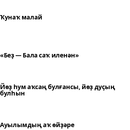
Ҡунаҡ малай
«Беҙ — Бала саҡ иленән»
Йөҙ һум аҡсаң булғансы, йөҙ дуҫың
булһын
Ауылымдың аҡ өйҙәре