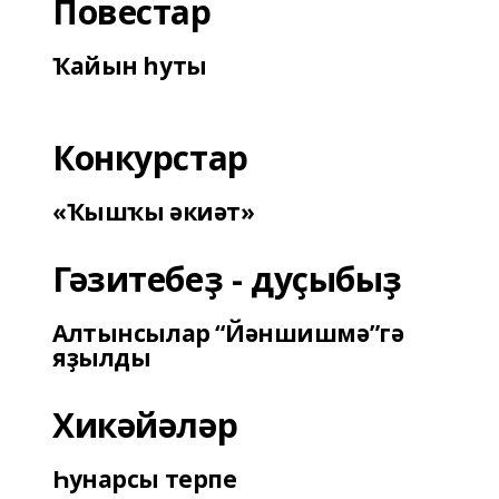
Повестар
Ҡайын һуты
Конкурстар
«Ҡышҡы әкиәт»
Гәзитебеҙ - дуҫыбыҙ
Алтынсылар “Йәншишмә”гә
яҙылды
Хикәйәләр
Һунарсы терпе