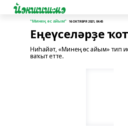
"Минең өс айым"
16 ОКТЯБРЯ 2021, 04:45
Еңеүселәрҙе ҡо
Ниһайәт, «Минең өс айым» тип и
ваҡыт етте.