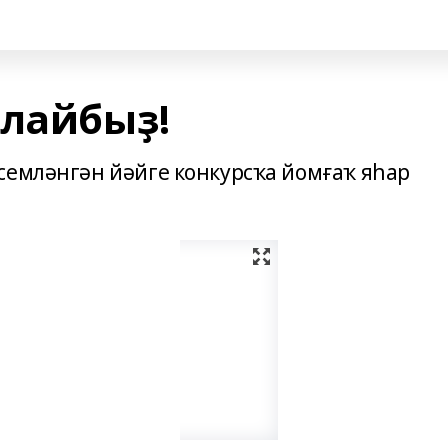
тлайбыҙ!
семләнгән йәйге конкурсҡа йом­ғаҡ яһар