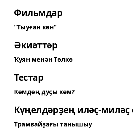
Фильмдар
"Тыуған көн"
Әкиәттәр
Ҡуян менән Төлкө
Тестар
Кемдең дуҫы кем?
Күңелдәрҙең иләҫ-миләҫ 
Трамвайҙағы танышыу