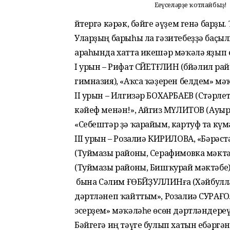
Еңеүселәрҙе ҡотлайбыҙ!
Әйтергә кәрәк, бәйге әүҙем генә барҙ
Уларҙың барыһы ла гәзитебеҙҙә баҫ
араһында хатта икешәр мәҡәлә яҙып е
I урын – Рифат СӘЙЕТҒӘЛИН (Әбйәлил р
гимназия), «Аҡса ҡәҙерен белдем» мәҡ
II урын – Илгизәр БОХАРБАЕВ (Стәрлет
кәйеф менән!», Айгиз МӘҮЛИТОВ (Ауы
«Себештәр ҙә ҡарайым, картуф та күм
III урын – Розалиә КИРИЛОВА, «Бәрәс
(Туймазы районы, Серафимовка мәктәб
(Туймазы районы, Бишҡурай мәктәбе),
Ә бына Сәлим ҒӨБӘЙҘУЛЛИНға (Хәйбулла
дәртләнеп ҡайттым», Розалиә СУРАҒОЛ
эсерҙем» мәҡәләһе өсөн дәртләндере
Бәйгегә иң тәүге булып хатын ебәрг