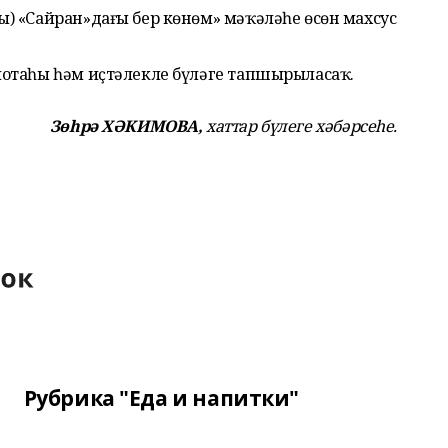
) «Сайран»дағы бер көнөм» мәҡәләһе өсөн махсус
отаһы һәм иҫтәлекле бүләге тапшырыласаҡ.
Зөһрә ХӘКИМОВА,
хаттар бүлеге хәбәрсеһе.
Рубрика "Еда и напитки"