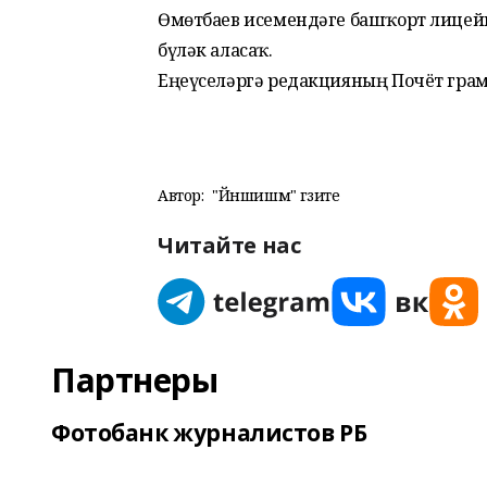
Өмөтбаев исемендәге башҡорт лицейы
бүләк аласаҡ.
Еңеүселәргә редакцияның Почёт грам
Автор:
"Йәншишмә" гәзите
Читайте нас
Партнеры
Фотобанк журналистов РБ