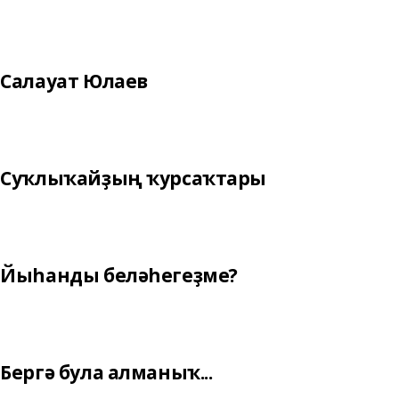
Салауат Юлаев
Суҡлыҡайҙың ҡурсаҡтары
Йыһанды беләһегеҙме?
Бергә була алманыҡ...