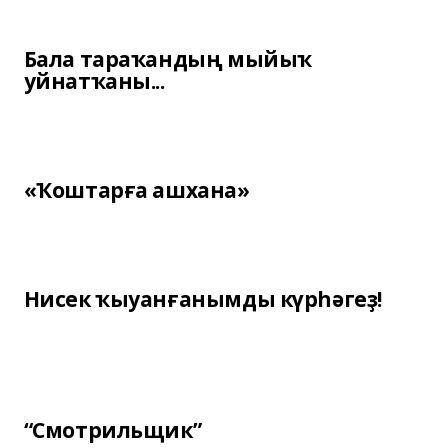
Бала тараҡандың мыйыҡ
уйнатҡаны...
«Ҡоштарға ашхана»
Нисек ҡыуанғанымды күрһәгеҙ!
“Смотрильщик”