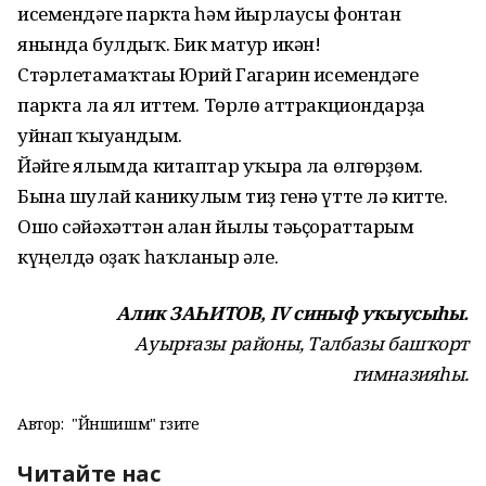
исемендәге паркта һәм йырлаусы фонтан
янында булдыҡ. Бик матур икән!
Стәрлетамаҡтағы Юрий Гагарин исемендәге
паркта ла ял иттем. Төрлө аттракциондарҙа
уйнап ҡыуандым.
Йәйге ялымда китаптар уҡырға ла өлгөрҙөм.
Бына шулай каникулым тиҙ генә үтте лә китте.
Ошо сәйәхәттән алған йылы тәьҫораттарым
күңелдә оҙаҡ һаҡланыр әле.
Алик ЗАҺИТОВ, IV синыф уҡыусыһы.
Ауырғазы районы, Талбазы башҡорт
гимназияһы.
Автор:
"Йәншишмә" гәзите
Читайте нас