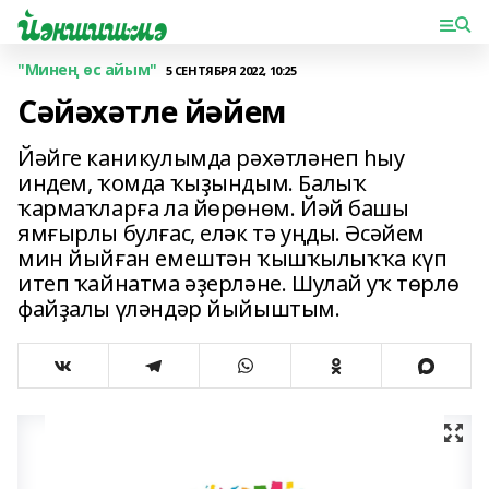
"Минең өс айым"
5 СЕНТЯБРЯ 2022, 10:25
Сәйәхәтле йәйем
Йәйге каникулымда рәхәтләнеп һыу
индем, ҡомда ҡыҙындым. Балыҡ
ҡармаҡларға ла йөрөнөм. Йәй башы
ямғырлы булғас, еләк тә уңды. Әсәйем
мин йый­ған емештән ҡышҡылыҡҡа күп
итеп ҡайнатма әҙерләне. Шулай уҡ төрлө
фай­ҙалы үләндәр йыйыштым.