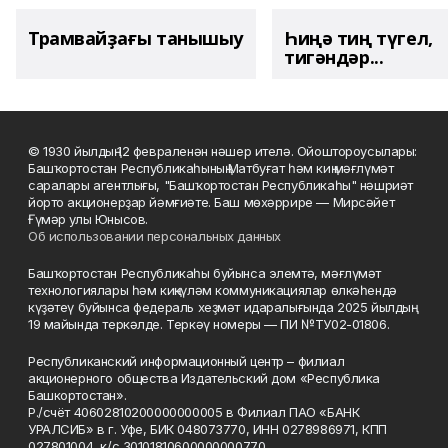
Трамвайҙағы танышыу
Һиңә тиң түгел,
тигәндәр...
© 1930 йылдың 12 февраленән нәшер ителә. Ойоштороусылары:
Башҡортостан Республикаһының Матбуғат һәм киң мәғлүмәт
саралары агентлығы, "Башҡортостан Республикаһы" нәшриәт
йорто акционерҙар йәмғиәте. Баш мөхәррире — Мирсәйет
Ғүмәр улы Юнысов.
Об использовании персональных данных
Башҡортостан Республикаһы буйынса элемтә, мәғлүмәт
технологиялары һәм киңкүләм коммуникациялар өлкәһендә
күҙәтеү буйынса федераль хеҙмәт идаралығында 2025 йылдың
19 майында теркәлде. Теркәү номеры — ПИ №ТУ02-01806.
Республиканский информационный центр – филиал
акционерного общества Издательский дом «Республика
Башкортостан».
Р./счёт 40602810200000000005 в Филиал ПАО «БАНК
УРАЛСИБ» в г. Уфе, БИК 048073770, ИНН 0278986971, КПП
027801004, к/с 30101810600000000770.