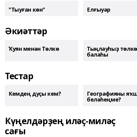
"Тыуған көн"
Елғыуар
Әкиәттәр
Ҡуян менән Төлкө
Тыңлауһыҙ төлк
балаһы
Тестар
Кемдең дуҫы кем?
Географияны яҡ
беләһеңме?
Күңелдәрҙең иләҫ-миләҫ
сағы