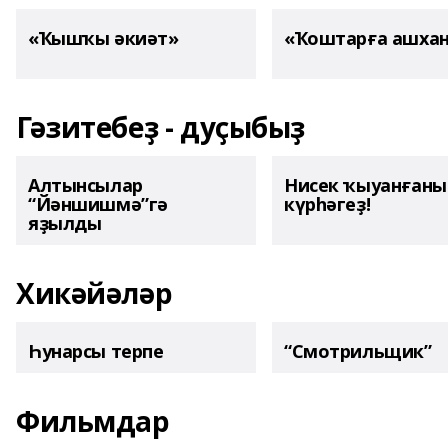
«Ҡышҡы әкиәт»
«Ҡоштарға ашха
Гәзитебеҙ - дуҫыбыҙ
Алтынсылар
Нисек ҡыуанған
“Йәншишмә”гә
күрһәгеҙ!
яҙылды
Хикәйәләр
Һунарсы терпе
“Смотрильщик”
Фильмдар