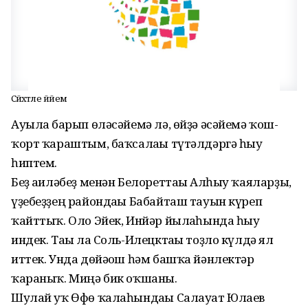
Сәйәхәтле йәйем
Ауылға барып өләсәйемә лә, өйҙә әсәйемә ҡош-
ҡорт ҡараштым, баҡсалағы түтәлдәргә һыу
һиптем.
Беҙ ғаиләбеҙ менән Белореттағы Алһыу ҡаяларҙы,
үҙебеҙ­ҙең райондағы Бабайташ тауын күреп
ҡайттыҡ. Оло Эйек, Инйәр йылғаһында һыу
индек. Тағы ла Соль-Илецктағы тоҙло күлдә ял
иттек. Унда дөйәғош һәм башҡа йәнлектәр
ҡараныҡ. Миңә бик оҡшаны.
Шулай уҡ Өфө ҡалаһындағы Салауат Юлаев