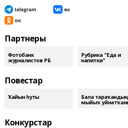
Партнеры
Фотобанк
Рубрика "Еда и
журналистов РБ
напитки"
Повестар
Ҡайын һуты
Бала тараҡанды
мыйыҡ уйнатҡаны
Конкурстар