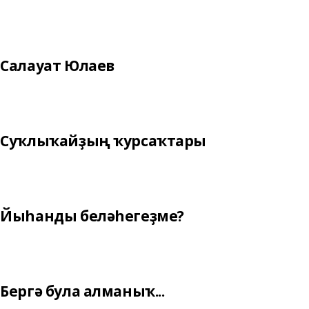
Салауат Юлаев
Суҡлыҡайҙың ҡурсаҡтары
Йыһанды беләһегеҙме?
Бергә була алманыҡ...