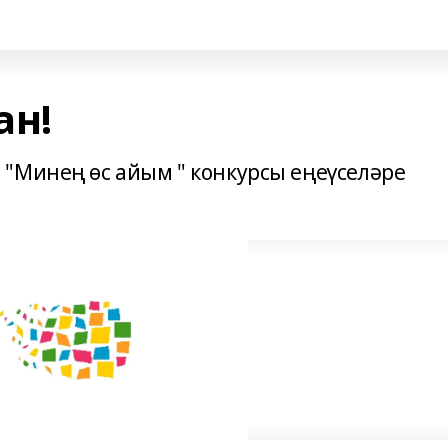
ан!
"Минең өс айым " конкурсы еңеүселәре