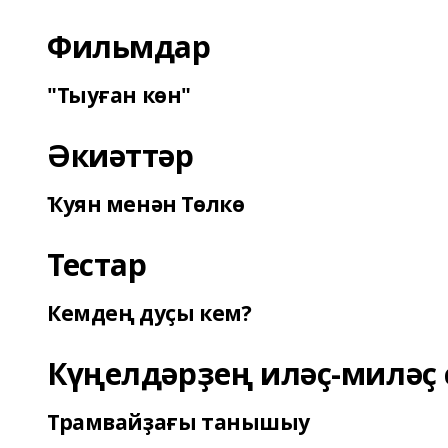
Фильмдар
"Тыуған көн"
Әкиәттәр
Ҡуян менән Төлкө
Тестар
Кемдең дуҫы кем?
Күңелдәрҙең иләҫ-миләҫ 
Трамвайҙағы танышыу