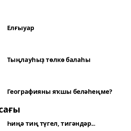
Елғыуар
Тыңлауһыҙ төлкө балаһы
Географияны яҡшы беләһеңме?
сағы
Һиңә тиң түгел, тигәндәр...