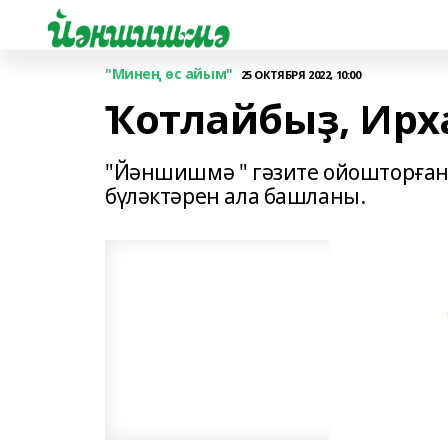
"Минең өс айым"
25 ОКТЯБРЯ 2022, 10:00
Ҡотлайбыҙ, Ирх
"Йәншишмә " гәзите ойошторған 
бүләктәрен ала башланы.