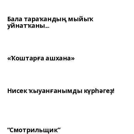
Бала тараҡандың мыйыҡ
уйнатҡаны...
«Ҡоштарға ашхана»
Нисек ҡыуанғанымды күрһәгеҙ!
“Смотрильщик”