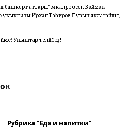
нә башҡорт аттары" мәҡәләләре өсөн Баймаҡ
ф уҡыусыһы Ирхан Таһиров II урын яулағайны,
.
 йәме! Уңыштар теләйбеҙ!
Рубрика "Еда и напитки"