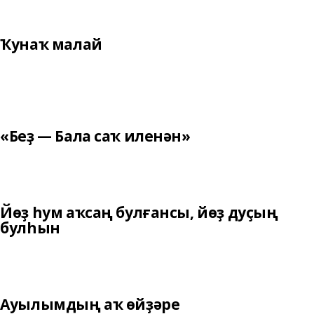
Ҡунаҡ малай
«Беҙ — Бала саҡ иленән»
Йөҙ һум аҡсаң булғансы, йөҙ дуҫың
булһын
Ауылымдың аҡ өйҙәре