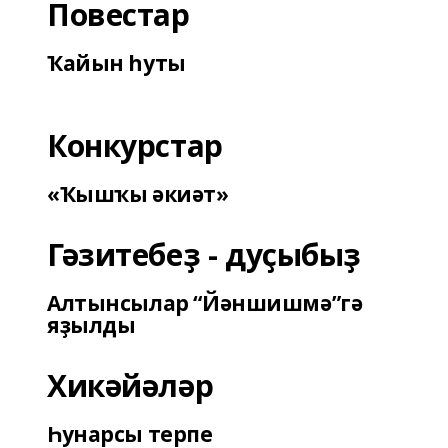
Повестар
Ҡайын һуты
Конкурстар
«Ҡышҡы әкиәт»
Гәзитебеҙ - дуҫыбыҙ
Алтынсылар “Йәншишмә”гә
яҙылды
Хикәйәләр
Һунарсы терпе