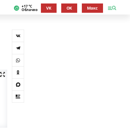
+17 °С
VK
OK
Макс
Облачно