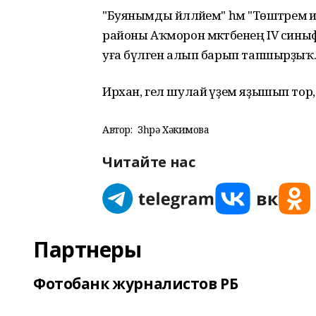
"Буянымды йәлләйем" һәм "Төштәремә и
районы Аҡморон мәктәбенең IV сины
уға бүләген алып барып тапшырҙыҡ
Ирхан, гел шулай әүҙем яҙышып тор,
Автор:
Зөһрә Хәкимова
Читайте нас
Партнеры
Фотобанк журналистов РБ