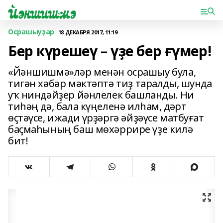
Осрашыуҙар
18 ДЕКАБРЯ 2017, 11:19
Бер күрешеү – үҙе бер ғүмер!
«Йәншишмә»ләр менән осрашыу була,
тигән хәбәр мәктәптә тиҙ таралды, шунда
уҡ ниндәйҙер йәнлелек башланды. Ни
тиһәң дә, бала күңеленә илһам, дәрт
өҫтәүсе, ижади үрҙәргә әйҙәүсе матбуғат
баҫмаһының баш мөхәррире үҙе килә
бит!