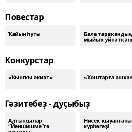
Повестар
Ҡайын һуты
Бала тараҡанды
мыйыҡ уйнатҡаны
Конкурстар
«Ҡышҡы әкиәт»
«Ҡоштарға ашха
Гәзитебеҙ - дуҫыбыҙ
Алтынсылар
Нисек ҡыуанған
“Йәншишмә”гә
күрһәгеҙ!
яҙылды