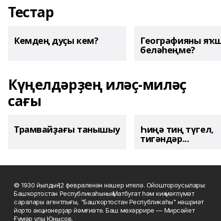
Тестар
Кемдең дуҫы кем?
Географияны яҡ
беләһеңме?
Күңелдәрҙең иләҫ-миләҫ
сағы
Трамвайҙағы танышыу
Һиңә тиң түгел,
тигәндәр...
© 1930 йылдың 12 февраленән нәшер ителә. Ойоштороусылары:
Башҡортостан Республикаһының Матбуғат һәм киң мәғлүмәт
саралары агентлығы, "Башҡортостан Республикаһы" нәшриәт
йорто акционерҙар йәмғиәте. Баш мөхәррире — Мирсәйет
Ғүмәр улы Юнысов.