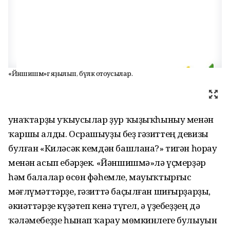
«Йәншишмә»гә яҙылып, бүләк отоусылар.
Ҡунаҡтарҙы уҡыусылар ҙур ҡыҙыҡһыныу менән
ҡаршы алды. Осрашыуҙы беҙ гәзиттең девизы
бул­ған «Киләсәк кемдән башлана?» тигән һорау
менән асып ебәрҙек. «Йәншишмә»лә үҫмерҙәр
һәм балалар өсөн фәһемле, мауыҡтырғыс
мәғлүмәттәр­ҙе, гәзиттә баҫылған ши­ғырҙарҙы,
әкиәттәрҙе кү­ҙәтеп кенә түгел, ә үҙебеҙ­ҙең дә
ҡәләмебеҙҙе һынап ҡарау мөмкинлеге булыуын