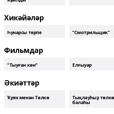
Хикәйәләр
Һунарсы терпе
“Смотрильщик”
Фильмдар
"Тыуған көн"
Елғыуар
Әкиәттәр
Ҡуян менән Төлкө
Тыңлауһыҙ төлк
балаһы