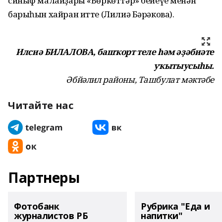
си­ныф ма­лайҙары «Бөркөттәр» бейеүе менән
барыһын хайран итте (Лилиә Бәрәкова).
Илсиә БИЛАЛОВА, башҡорт теле һәм әҙәбиәте
уҡытыусыһы.
Әбйәлил районы, Ташбулат мәктәбе
Читайте нас
Партнеры
Фотобанк
Рубрика "Еда и
журналистов РБ
напитки"