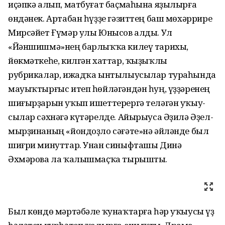
иҫәпкә алып, матбуғат баҫма­һына яҙылырға
өндәнек. Артабан һүҙҙе гәзиттең баш мөхәррире
Мирсәйет Ғүмәр улы Юнысов алды. Ул
«Йәншишмә»нең барлыҡҡа килеү тарихы,
йөкмәткеһе, килгән хаттар, ҡыҙыҡлы
рубрикалар, ижадҡа ынтылыу­сылар тура­һында
мауыҡ­тыр­ғыс итеп һөйләгәндән һуң, үҙ­ҙәренең
ши­ғыр­ҙарын уҡып ишеттерергә теләгән уҡыу­
сылар сәхнәгә күтәрелде. Айырыуса Әҙилә Әҙел­
мыр­ҙинаның «йондоҙло сәғәте»нә әйләнде был
шиғри минуттар. Унан синыфташы Ди­нә
Әхмәрова ла ҡалышмаҫҡа тырышты.
Был көндө мәртәбәле ҡунаҡтарға һәр уҡыусы үҙ