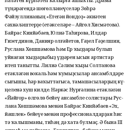
һәләтен күрһәтеп ҡалырға ашыҡты. Драма
түңәрәгендә шөғөлләнеүселәр Зөһрә
Фәйзуллинаның «Етегән йондоҙ» әкиәтен
сәхнәләштерҙе (етәкселәре – Айгөл Хисмәтова).
Байрас Кин­йәбаев, Юлиә Таһирова, Илдар
Ғизетдинов, Данияр Ҡол­ғәйетов, Ғәҙел Ғәҙелшин,
Руслана Хөшшәмова һәм Ер ҡыҙҙары булып
уйнаған ҡыҙҙарыбыҙ үҙҙәрен ысын артис­тар
итеп танытты. Лилиә Сәлим ҡыҙы Солтанова
етәкләгән вокаль һәм ҡумыҙ­сылар ан­самбл­дәре
сығышы, һәр ва­ҡыт­та­ғы­са, тамашасылар­ҙың кү­
ңеленә хуш килде. Нәркәс Нурғәлина етәкләгән
«Йәй­ғор» өлгөлө бейеү ансамбле солис­тары Рус­
лана Хөшшәмова менән Байрас Кинйәбаев «Эх,
йәшлек» бейеүе менән про­фес­сио­нал­дар­ҙан һис
тә ҡалышманы, тиһәң дә хата булмаҫ. Ә бына III