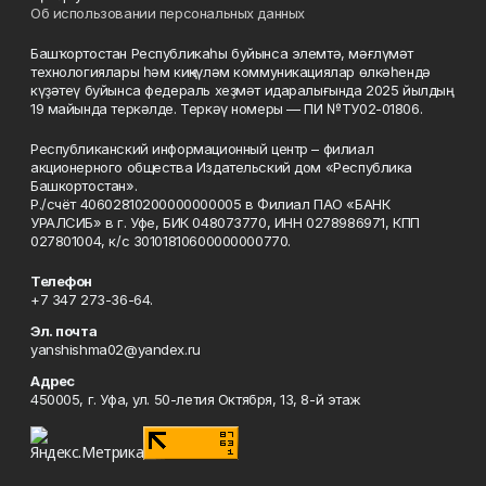
Об использовании персональных данных
Башҡортостан Республикаһы буйынса элемтә, мәғлүмәт
технологиялары һәм киңкүләм коммуникациялар өлкәһендә
күҙәтеү буйынса федераль хеҙмәт идаралығында 2025 йылдың
19 майында теркәлде. Теркәү номеры — ПИ №ТУ02-01806.
Республиканский информационный центр – филиал
акционерного общества Издательский дом «Республика
Башкортостан».
Р./счёт 40602810200000000005 в Филиал ПАО «БАНК
УРАЛСИБ» в г. Уфе, БИК 048073770, ИНН 0278986971, КПП
027801004, к/с 30101810600000000770.
Телефон
+7 347 273-36-64.
Эл. почта
yanshishma02@yandex.ru
Адрес
450005, г. Уфа, ул. 50-летия Октября, 13, 8-й этаж