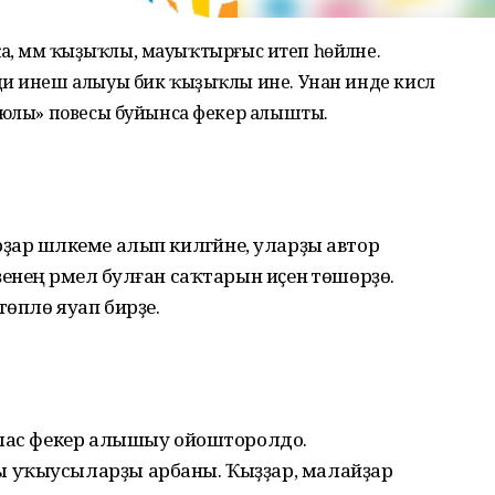
а, әммә ҡыҙыҡлы, мауыҡтырғыс итеп һөйләне.
 инеш алыуы бик ҡыҙыҡлы ине. Унан инде кисәлә
 юлы» повесы буйынса фекер алышты.
ғырҙар шәлкеме алып килгәйне, уларҙы автор
нең әрмелә булған саҡтарын иҫенә төшөрҙө.
төплө яуап бирҙе.
хлас фекер алышыу ойошторолдо.
 уҡыусыларҙы арбаны. Ҡыҙҙар, малайҙар