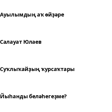
Ауылымдың аҡ өйҙәре
Салауат Юлаев
Суҡлыҡайҙың ҡурсаҡтары
Йыһанды беләһегеҙме?