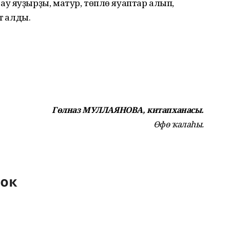
у яуҙырҙы, матур, төплө яуаптар алып,
тә алды.
Гөлназ МУЛЛАЯНОВА, китапханасы.
Өфө ҡалаһы.