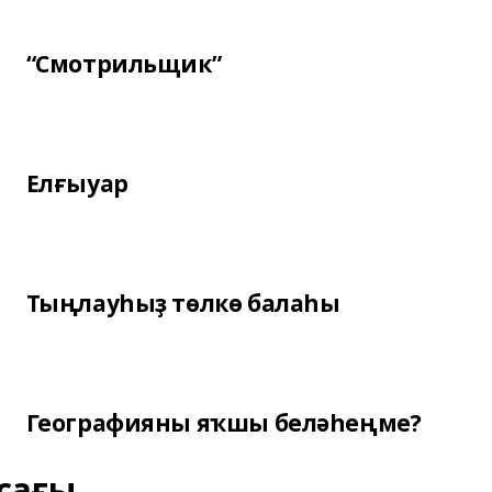
“Смотрильщик”
Елғыуар
Тыңлауһыҙ төлкө балаһы
Географияны яҡшы беләһеңме?
сағы