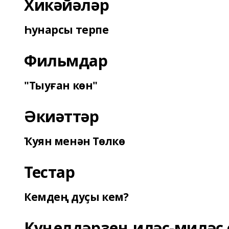
Хикәйәләр
Һунарсы терпе
Фильмдар
"Тыуған көн"
Әкиәттәр
Ҡуян менән Төлкө
Тестар
Кемдең дуҫы кем?
Күңелдәрҙең иләҫ-миләҫ 