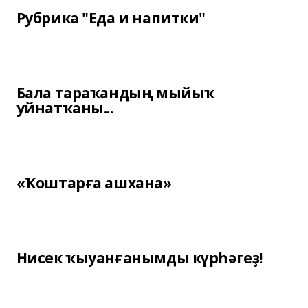
Рубрика "Еда и напитки"
Бала тараҡандың мыйыҡ
уйнатҡаны...
«Ҡоштарға ашхана»
Нисек ҡыуанғанымды күрһәгеҙ!