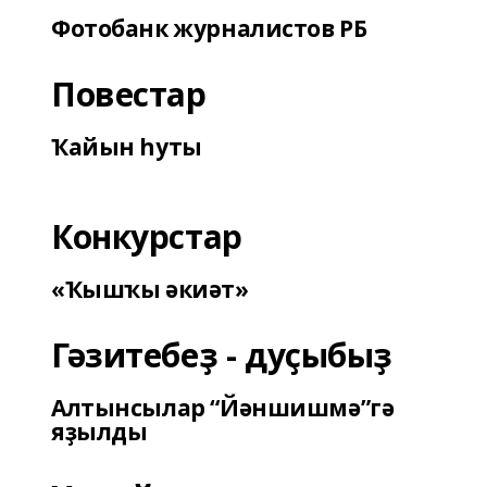
Фотобанк журналистов РБ
Повестар
Ҡайын һуты
Конкурстар
«Ҡышҡы әкиәт»
Гәзитебеҙ - дуҫыбыҙ
Алтынсылар “Йәншишмә”гә
яҙылды