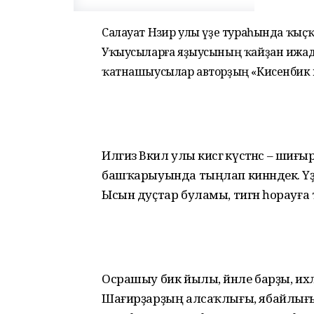
Салауат Нәзир улы үҙе тураһында ҡыҫҡ
Уҡыусыларға яҙыусының ҡайҙан ижади
ҡатнашыусылар авторҙың «Кисенбикә
Илгиз Вәкил улы кисәгә күстәнәс – ши
башҡарыуында тыңлап кинәндек. Үҙе
Ысын дуҫтар буламы, тигән һорауға 
Осрашыу бик йылы, йәнле барҙы, и
Шағирҙарҙың алсаҡлығы, ябайлығы