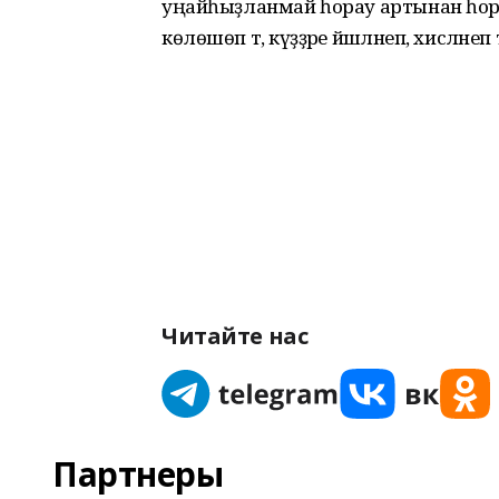
уңайһыҙланмай һорау артынан һора
көлөшөп тә, күҙҙәре йәшләнеп, хисләнеп 
Читайте нас
Партнеры