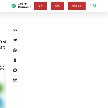
+25 °С
VK
OK
Макс
Облачно
һәм
ир