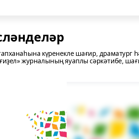
сләнделәр
итапханаһына күренекле шағир, драматург 
Ағиҙел» журналының яуаплы сәркәтибе, шағ