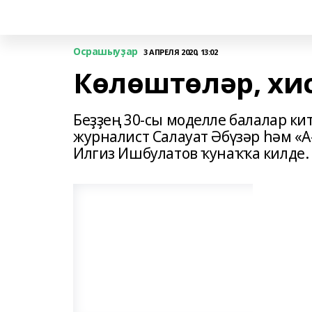
Осрашыуҙар
3 АПРЕЛЯ 2020, 13:02
Көлөштөләр, хи
Беҙҙең 30-сы моделле балалар к
журналист Салауат Әбүзәр һәм «
Илгиз Ишбулатов ҡунаҡҡа килде.