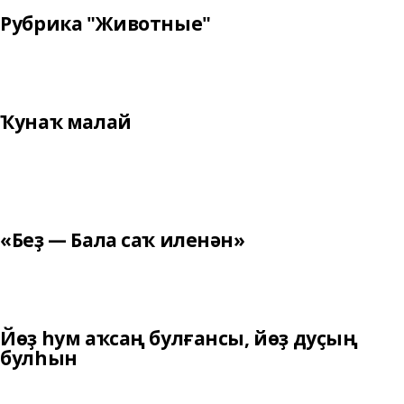
Рубрика "Животные"
Ҡунаҡ малай
«Беҙ — Бала саҡ иленән»
Йөҙ һум аҡсаң булғансы, йөҙ дуҫың
булһын