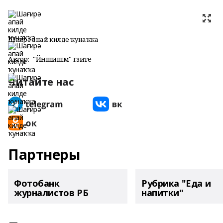
Шағирә апай килде ҡунаҡҡа
Автор:
"Йәншишмә" гәзите
Читайте нас
Партнеры
Фотобанк
Рубрика "Еда и
журналистов РБ
напитки"