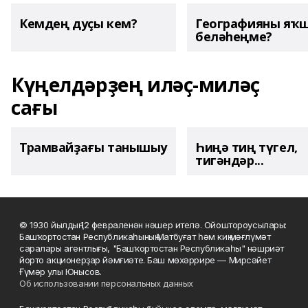
Кемдең дуҫы кем?
Географияны яҡ
беләһеңме?
Күңелдәрҙең иләҫ-миләҫ
сағы
Трамвайҙағы танышыу
Һиңә тиң түгел,
тигәндәр...
© 1930 йылдың 12 февраленән нәшер ителә. Ойоштороусылары:
Башҡортостан Республикаһының Матбуғат һәм киң мәғлүмәт
саралары агентлығы, "Башҡортостан Республикаһы" нәшриәт
йорто акционерҙар йәмғиәте. Баш мөхәррире — Мирсәйет
Ғүмәр улы Юнысов.
Об использовании персональных данных