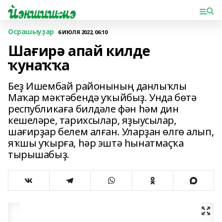
Осрашыуҙар
6 ИЮЛЯ 2022, 06:10
Шағирә апай килде
ҡунаҡҡа
Беҙ Ишембай районының данлыҡлы
Маҡар мәктәбендә уҡыйбыҙ. Унда бөтә
республикаға билдәле фән һәм дин
кешеләре, тарихсылар, яҙыусы­лар,
шағирҙар белем алған. Улар­ҙан өлгө алып,
яҡшы уҡыр­ға, һәр эштә һынатмаҫҡа
тырышабыҙ.