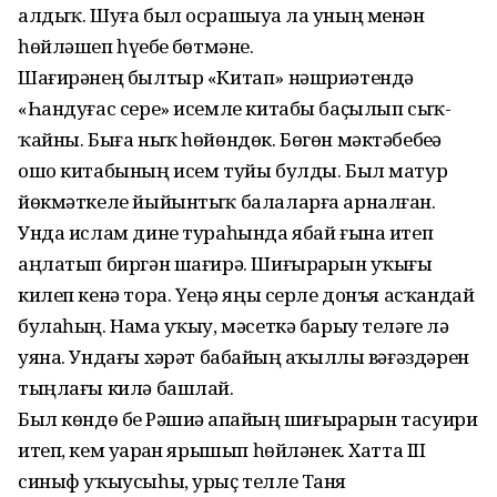
алдыҡ. Шуға был осрашыуҙа ла уның менән
һөйләшеп һүҙебеҙ бөтмәне.
Шағирәнең былтыр «Китап» нәшриәтендә
«Һандуғас сере» исемле китабы баҫылып сыҡ­
ҡайны. Быға ныҡ һөйөндөк. Бөгөн мәктәбебеҙҙә
ошо китабының исем туйы булды. Был матур
йөкмәткеле йыйынтыҡ балаларға арналған.
Унда ислам дине тураһында ябай ғына итеп
аңлатып биргән шағирә. Ши­ғыр­ҙарын уҡығы
килеп кенә тора. Үҙеңә яңы серле донъя асҡандай
булаһың. Намаҙ уҡыу, мәсеткә барыу теләге лә
уяна. Ундағы хәҙрәт бабайҙың аҡыллы вәғәздәрен
тыңлағы килә башлай.
Был көндө беҙ Рәшиҙә апай­ҙың шиғырҙарын тасуири
итеп, кем уҙарҙан ярышып һөйләнек. Хатта III
синыф уҡыусыһы, урыҫ телле Таня