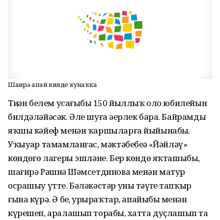
Шағирә апай килде ҡунаҡҡа
Тиҙҙән белем усағыбыҙ 150 йыллыҡ оло юбилейын
билдәләйәсәк. Әле шуға әҙерлек бара. Байрамды
яҡшы кәйеф менән ҡаршыларға йыйынабыҙ.
Уҡыуҙар тамамланғас, мәктәбебеҙҙә «Йәйләү»
көндөҙгө лагеры эшләне. Бер көндө яҡташыбыҙ,
шағирә Рәшиҙә Шәмсетдинова менән матур
осрашыу үтте. Бәләкәстәр уны тәүге тапҡыр
ғына күрә. Ә беҙ, ҙурыраҡтар, апайыбыҙ менән
күрешеп, аралашып торабыҙ, хатта дуҫлашып та