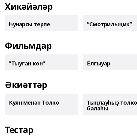
Хикәйәләр
Һунарсы терпе
“Смотрильщик”
Фильмдар
"Тыуған көн"
Елғыуар
Әкиәттәр
Ҡуян менән Төлкө
Тыңлауһыҙ төлк
балаһы
Тестар