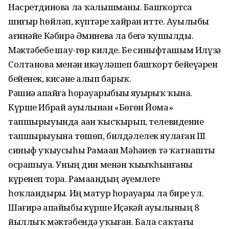
Насретдинова ла ҡалышманы. Башҡортса
шиғыр һөйләп, күптәрҙе хайран итте. Ауылыбыҙ
ағинәйе Кәбирә Әминева ла беҙгә ҡушылды.
Мәктәбебеҙ шау-гөр килде. Беҙ синыфташым Илүзә
Солтанова менән икәүләшеп башҡорт бейеүҙәрен
бейенек, кисәне алып барҙыҡ.
Рәшиҙә апайға һорауҙарыбыҙҙы яуҙырҙыҡ ҡына.
Күрше Ибрай ауылынан «Бөгөн Йома»
тапшырыуында аҙан ҡысҡырып, телевидение
тапшырыуына төшөп, билдәлелек яулаған III
синыф уҡыусыһы Рамаҙан Мәһәҙиев тә ҡатнашты
осрашыуҙа. Уның дин менән ҡыҙыҡһынғаны
күренеп тора. Рамаҙандың әүҙемлеге
һоҡландырҙы. Иң матур һорауҙарҙы ла бирҙе ул.
Шағирә апайыбыҙ күрше Иҫәкәй ауылының 8
йыллыҡ мәктәбендә уҡыған. Бала саҡтағы