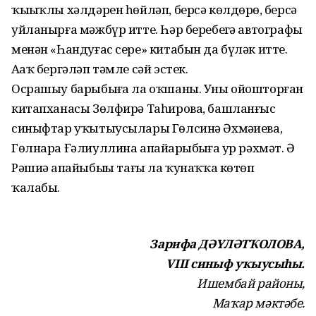
ҡыҙыҡлы хәлдәрен һөй­ләп, берсә көлдөрҙө, берсә
уйланырға мәжбүр итте. Һәр беребеҙгә автографы
менән «Һандуғас сере» китабын да бүләк итте.
Аҙаҡ бергәләп тәмле сәй эстек.
Осрашыу барыбыҙға ла оҡшаны. Уны ойошторған
китапханасы Зөлфирә Таһирова, башланғыс
синыфтар уҡытыу­сылары Гөлсинә Әхмәҙиева,
Гөлнара Ғәлиуллина апайҙарыбыҙға ҙур рәхмәт. Ә
Рәшиҙә апайыбыҙҙы тағы ла ҡунаҡҡа көтөп
ҡалабыҙ.
Зарифа ДӘҮЛӘТҠОЛОВА,
VIII синыф уҡыусыһы.
Ишембай районы,
Маҡар мәктәбе.