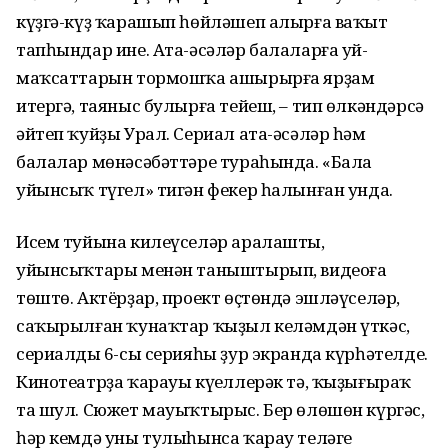
күҙгә-күҙ ҡарашып һөйләшеп алырға ваҡыт
тапһындар ине. Ата-әсәләр балаларға уй-
маҡсаттарын тормошҡа ашырырға ярҙам
итергә, таяныс булырға тейеш, – тип өлкәндәрсә
әйтеп ҡуйҙы Урал. Сериал ата-әсәләр һәм
балалар мөнәсәбәттәре тураһында. «Бала
уйынсыҡ түгел» тигән фекер һалынған унда.
Исем туйына килеүселәр аралашты,
уйынсыҡтары менән таныштырып, видеоға
төштө. Актёрҙар, проект өҫтөндә эшләүселәр,
саҡырылған ҡунаҡтар ҡыҙыл келәмдән үткәс,
сериалдың 6-сы серияһы ҙур экранда күрһәтелде.
Кинотеатрҙа ҡарауы күңеллерәк тә, ҡыҙығыраҡ
та шул. Сюжет мауыҡтырыс. Бер өлөшөн күргәс,
һәр кемдә уны тулыһынса ҡарау теләге