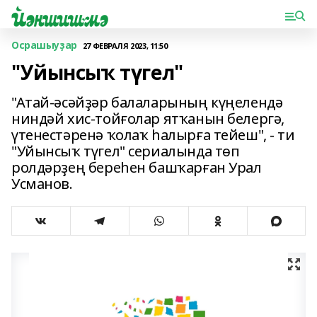
Осрашыуҙар
27 ФЕВРАЛЯ 2023, 11:50
"Уйынсыҡ түгел"
"Атай-әсәйҙәр балаларының күңелендә
ниндәй хис-тойғолар ятҡанын белергә,
үтенестәренә ҡолаҡ һалырға тейеш", - ти
"Уйынсыҡ түгел" сериалында төп
ролдәрҙең береһен башҡарған Урал
Усманов.