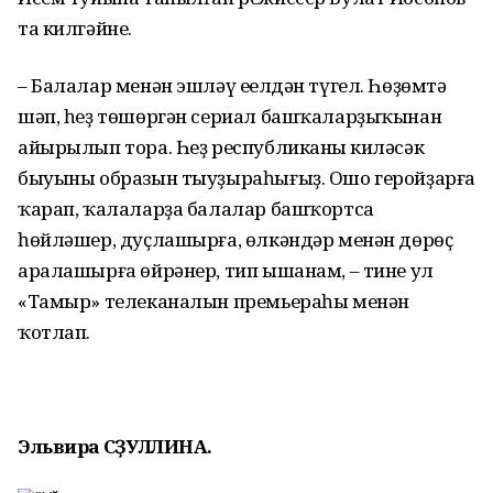
та килгәйне.
– Балалар менән эшләү еңелдән түгел. Һөҙөмтә
шәп, һеҙ төшөргән сериал башҡаларҙыҡынан
айырылып тора. Һеҙ республиканың киләсәк
быуыны образын тыуҙыраһығыҙ. Ошо геройҙарға
ҡарап, ҡалаларҙа балалар башҡортса
һөйләшер, дуҫлашырға, өлкәндәр менән дөрөҫ
аралашырға өйрәнер, тип ышанам, – тине ул
«Тамыр» телеканалын премьераһы менән
ҡотлап.
Эльвира ӘСӘҘУЛЛИНА.