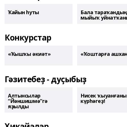
Ҡайын һуты
Бала тараҡанды
мыйыҡ уйнатҡаны
Конкурстар
«Ҡышҡы әкиәт»
«Ҡоштарға ашха
Гәзитебеҙ - дуҫыбыҙ
Алтынсылар
Нисек ҡыуанған
“Йәншишмә”гә
күрһәгеҙ!
яҙылды
Хикәйәләр