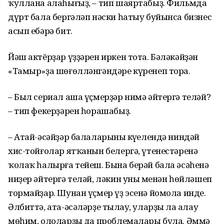
ҡуллана алаһығыҙ, – тип шаяртабыҙ. Фильмда
дүрт бала бергәләп нәски һатыу буйынса бизнес
асып ебәрә бит.
Йәш актёрҙар үҙҙәрен иркен тота. Бәләкәйҙән
«Тамыр»ҙа шөғөлләнгәндәре күренеп тора.
– Был сериал аша үҫмерҙәр нимә әйтергә теләй?
– тип фекерҙәрен һорашабыҙ.
– Атай-әсәйҙәр балаларының күңелендә ниндәй
хис-тойғолар ятҡанын белергә, үтенестәренә
ҡолаҡ һалырға тейеш. Бына берәй бала әсәһенә
ниҙер әйтергә теләй, ләкин уның менән һөйләшеп
тормайҙар. Шунан үҫмер үҙ эсенә йомола инде.
Әлбиттә, ата-әсәләрҙе тыңлау, уларҙы ла аңлау
мөһим, ололарҙың да проблемалары була. Әммә