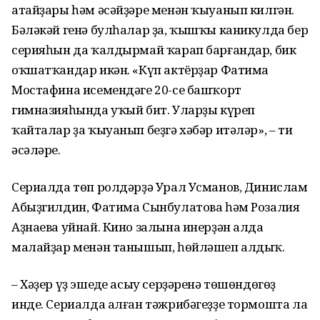
атайҙары һәм әсәйҙәре менән ҡыуанып килгән.
Бәләкәй генә булһалар ҙа, ҡышҡы каникулда бер
серияһын да ҡалдырмай ҡарап барғандар, бик
оҡшатҡандар икән. «Күп актёрҙар Фатима
Мостафина исемендәге 20-се башҡорт
гимназияһында уҡый бит. Уларҙы күреп
ҡайталар ҙа ҡыуанып беҙгә хәбәр итәләр», – ти
әсәләре.
Сериалда төп ролдәрҙә Урал Усманов, Динислам
Абыҙгилдин, Фатима Сынбулатова һәм Розалия
Аҙнаева уйнай. Кино залына инерҙән алда
малайҙар менән танышып, һөйләшеп алдыҡ.
– Хәҙер үҙ эшеңде асыу серҙәренә төшөндөгөҙ
инде. Сериалда алған тәжрибәгеҙҙе тормошта ла