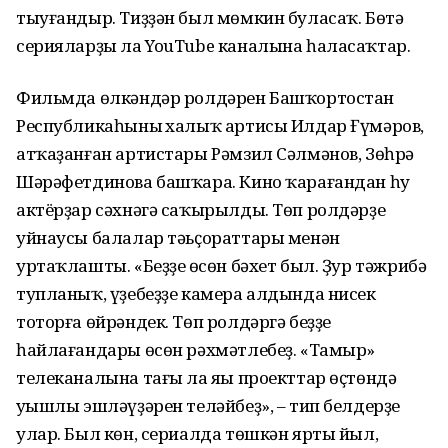
тыуғандыр. Тиҙҙән был мөмкин буласаҡ. Бөтә
серияларҙы ла YouTube каналына һаласаҡтар.
Фильмда өлкәндәр ролдәрен Башҡортостан
Республикаһының халыҡ артисы Илдар Ғүмәров,
атҡаҙанған артистары Рәмзил Сәлмәнов, Зөһрә
Шәрәфетдинова башҡара. Кино ҡарағандан һуң
актёрҙар сәхнәгә саҡырылды. Төп ролдәрҙе
уйнаусы балалар тәьҫораттары менән
уртаҡлашты. «Беҙҙең өсөн бәхет был. Ҙур тәжрибә
тупланыҡ, үҙебеҙҙе камера алдында нисек
тоторға өйрәндек. Төп ролдәргә беҙҙе
һайлағандары өсөн рәхмәтлебеҙ. «Тамыр»
телеканалына тағы ла яңы проекттар өҫтөндә
уңышлы эшләүҙәрен теләйбеҙ», – тип белдерҙе
улар. Был көн, сериалда төшкән ярты йыл,