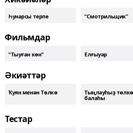
Һунарсы терпе
“Смотрильщик”
Фильмдар
"Тыуған көн"
Елғыуар
Әкиәттәр
Ҡуян менән Төлкө
Тыңлауһыҙ төлк
балаһы
Тестар