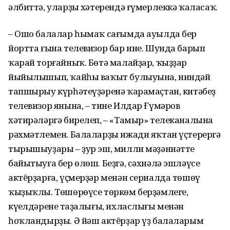
әлбиттә, уларҙың хәтерендә ғүмерлеккә ҡаласаҡ.
– Ошо балалар һымаҡ сағымда ауылда бер
йортта ғына телевизор бар ине. Шунда барып
ҡарай торғайныҡ. Бөтә малайҙар, ҡыҙҙар
йыйылышып, ҡайһы ваҡыт булыуына, ниндәй
тапшырыу күрһәтеүҙәренә ҡарамаҫтан, китәбеҙ
телевизор янына, – тине Илдар Ғүмәров
хәтирәләргә бирелеп, – «Тамыр» телеканалына
рәхмәтлемен. Балаларҙы ижади яҡтан үҫтерергә
тырышыуҙары – ҙур эш, милли мәҙәниәтте
байытыуға бер өлөш. Беҙгә, сәхнәлә эшләүсе
актёрҙарға, үҫмерҙәр менән сериалда төшөү
ҡыҙыҡлы. Төшөрөүсе төркөм берҙәмлеге,
күңелдәренең таҙалығы, ихласлығы менән
һоҡландырҙы. Ә йәш актёрҙар үҙ балаларым