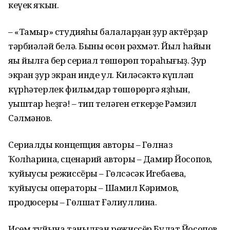
кеүек яҡын.
– «Тамыр» студияһы балаларҙан ҙур актёрҙар
тәрбиәләй белә. Бының өсөн рәхмәт. Йыл һайын
яңы йылға бер сериал төшөрөп тораһығыҙ. Ҙур
экран ҙур экран инде ул. Киләсәктә күпләп
күрһәтерлек фильмдар төшөрөргә яҙһын,
уңыштар һеҙгә! – тип теләген еткерҙе Рәмзил
Сәлмәнов.
Сериалдың концепция авторы – Гөлназ
Ҡолһарина, сценарий авторы – Дамир Йосопов,
ҡуйыусы режиссёры – Гөлсәсәк Игебаева,
ҡуйыусы операторы – Шамил Кәримов,
продюсеры – Гөлшат Ғәлиуллина.
Исем туйына танылған режиссёр Булат Йосопов