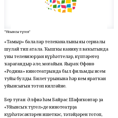
"Уйынсыҡ түгел"
«Тамыр» балалар телеканалының яңы сериалы
шулай тип атала. Ҡышҡы каникул ваҡытында
уны телевизорҙан күрһәттеләр, күптәрегеҙ
ҡарағандыр әле, моғайын. Яңыраҡ Өфөнөң
«Родина» кинотеатрында был фильмдың исем
туйы булды. Билет урынына һәр кем яратҡан
уйынсығын тотоп килгәйне.
Бер туған Әлфиә һәм Байрас Шафиҡовтар ҙа
«Уйынсыҡ түгел»де кинотеатрҙа
күрһәтәсәктәрен ишеткәс, тәтәйҙәрен тотоп,