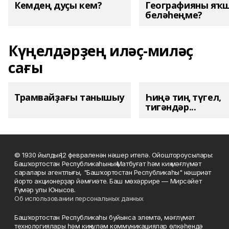
Кемдең дуҫы кем?
Географияны яҡ
беләһеңме?
Күңелдәрҙең иләҫ-миләҫ
сағы
Трамвайҙағы танышыу
Һиңә тиң түгел,
тигәндәр...
© 1930 йылдың 12 февраленән нәшер ителә. Ойоштороусылары:
Башҡортостан Республикаһының Матбуғат һәм киң мәғлүмәт
саралары агентлығы, "Башҡортостан Республикаһы" нәшриәт
йорто акционерҙар йәмғиәте. Баш мөхәррире — Мирсәйет
Ғүмәр улы Юнысов.
Об использовании персональных данных
Башҡортостан Республикаһы буйынса элемтә, мәғлүмәт
технологиялары һәм киңкүләм коммуникациялар өлкәһендә