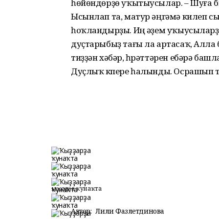
һөйөндөрҙө уҡытыусылар. – Шуға 
Ысынлап та, матур әңгәмә килеп сы
һоҡландырҙы. Иң әүҙем уҡыусыларҙ
дуҫтарыбыҙ тағы ла артасаҡ, Алла б
тиҙҙән хәбәр, һүрәттәрен ебәрә башл
Дуҫлыҡ күпере һалынды. Осрашып 
Ҡыҙҙарҙа ҡунаҡта
Автор:
Лилиә Фазлетдинова