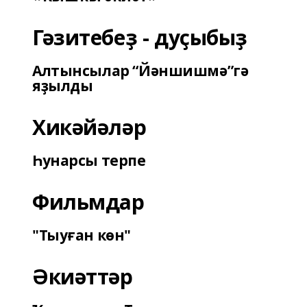
Гәзитебеҙ - дуҫыбыҙ
Алтынсылар “Йәншишмә”гә
яҙылды
Хикәйәләр
Һунарсы терпе
Фильмдар
"Тыуған көн"
Әкиәттәр