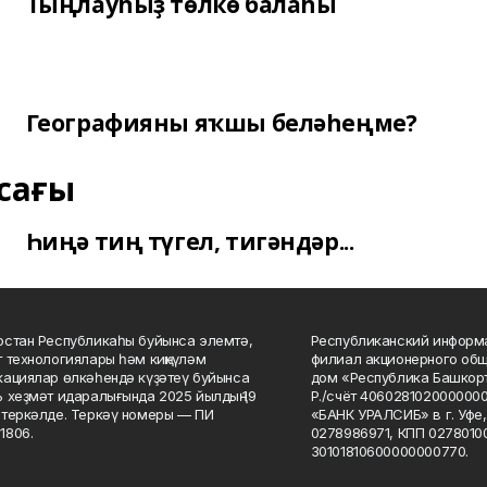
Тыңлауһыҙ төлкө балаһы
Географияны яҡшы беләһеңме?
сағы
Һиңә тиң түгел, тигәндәр...
стан Республикаһы буйынса элемтә,
Республиканский информа
 технологиялары һәм киңкүләм
филиал акционерного об
ациялар өлкәһендә күҙәтеү буйынса
дом «Республика Башкорт
 хеҙмәт идаралығында 2025 йылдың 19
Р./счёт 406028102000000
теркәлде. Теркәү номеры — ПИ
«БАНК УРАЛСИБ» в г. Уфе
1806.
0278986971, КПП 02780100
30101810600000000770.