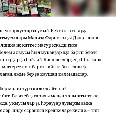
рым корпустарҙа уҡый. Беҙ гүзәл заттарҙа
ытыусылары Мәүлиҙә Фәрит ҡыҙы Дәүләтшина
шина иҫ киткес матур ижади кисә
 белем алыусы һылыу­ҡайҙар өҙә баҫып бейей
 шиғырҙар ҙа һөйләй. Бишенселәрҙең «Шалҡан»
әләштереүе иғтибарға лайыҡ: был синыф
лаған, әммә бер ҙә ҡаушап ҡалманылар.
ер мәлгә тура килеүен әйт әле!
 бит. Гәзитебеҙ тарихы менән таныштырҙыҡ,
нда, уҡыусылар ҙа һорауҙар яуҙырҙы ғына!
ттөләр, инде осрашып күрешкеләре килде, – тип