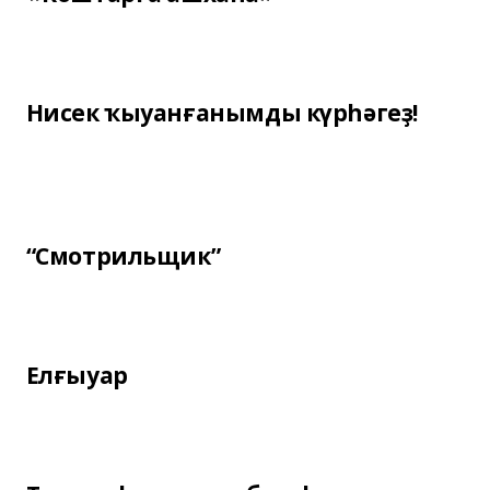
Нисек ҡыуанғанымды күрһәгеҙ!
“Смотрильщик”
Елғыуар