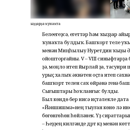
Ҡыҙҙарҙа ҡунаҡта
Белеүегеҙсә, егеттәр һәм ҡыҙҙар айы
ҡунаҡта булдыҡ. Башҡорт теле уҡ
менән Миңһылыу Нуретдин ҡыҙы Әл
ойошторғайны. V – VIII синыфтарҙа
ҙә, моңло итеп йырлай ҙа, тасуири
урыҫ халыҡ әкиәтен оҫта итеп сәхн
башҡорт телен саҡ өйрәнә генә баш
Сығыштары һоҡланғыс булды.
Был көндө бер нисә иҫтәлекле дата б
«Йәншишмә»нең тыуған көнө лә ине
бөгөнгөһөн һөйләнек. Үҙ сираттары
– Һеҙҙең килгәнде дүрт күҙ менән кө