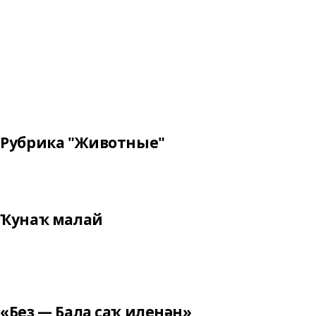
Рубрика "Животные"
Ҡунаҡ малай
«Беҙ — Бала саҡ иленән»