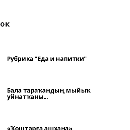
Рубрика "Еда и напитки"
Бала тараҡандың мыйыҡ
уйнатҡаны...
«Ҡоштарға ашхана»