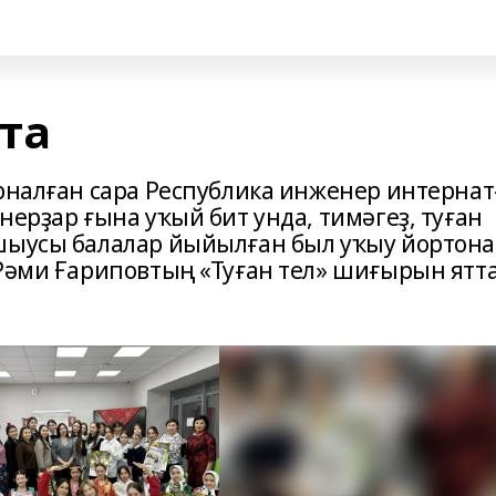
та
рналған сара Республика инженер интернат
нерҙар ғына уҡый бит унда, тимәгеҙ, туған
шыусы балалар йыйылған был уҡыу йортона
 Рәми Ғариповтың «Туған тел» шиғырын ятт