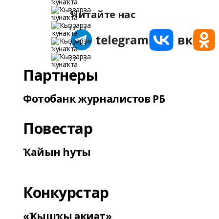
Читайте нас
Партнеры
Фотобанк журналистов РБ
Повестар
Ҡайын һуты
Конкурстар
«Ҡышҡы әкиәт»