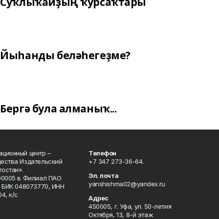
Суҡлыҡайҙың ҡурсаҡтары
Йыһанды беләһегеҙме?
Бергә була алманыҡ...
ционный центр –
Телефон
щества Издательский
+7 347 273-36-64.
остан».
Эл. почта
00005 в Филиал ПАО
yanshishma02@yandex.ru
, БИК 048073770, ИНН
4, к/с
Адрес
450005, г. Уфа, ул. 50-летия
Октября, 13, 8-й этаж