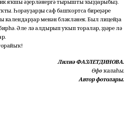
бик яҡшы әҙерләнергә тырышты ҡыҙҙарыбыҙ.
ҡты. Һорауҙарҙы саф башҡортса биреүҙәре
ы календарҙар менән бүләкләнек. Был лицейҙа
ирһә. Әле лә алдырып уҡып торалар, үҙҙәре лә
ар.
торайыҡ!
Лилиә ФАЗЛЕТДИНОВА.
Өфө ҡалаһы.
Автор фотолары.