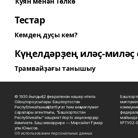
Ҡуян менән Төлкө
Тестар
Кемдең дуҫы кем?
Күңелдәрҙең иләҫ-миләҫ 
Трамвайҙағы танышыу
© 1930 йылдың 12 февраленән нәшер ителә.
Башҡорто
Ойоштороусылары: Башҡортостан
мәғлүмәт
Республикаһының Матбуғат һәм киң мәғлүмәт
коммуник
саралары агентлығы, "Башҡортостан
федераль
Республикаһы" нәшриәт йорто акционерҙар
майында 
йәмғиәте. Баш мөхәррире — Мирсәйет Ғүмәр
№ТУ02-0
улы Юнысов.
Об использовании персональных данных