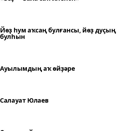
Йөҙ һум аҡсаң булғансы, йөҙ дуҫың
булһын
Ауылымдың аҡ өйҙәре
Салауат Юлаев