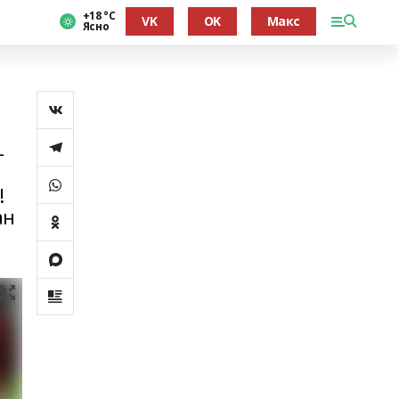
+18 °С
VK
OK
Макс
Ясно
-
!
ан