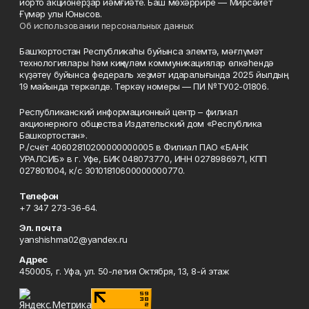
йорто акционерҙар йәмғиәте. Баш мөхәррире — Мирсәйет
Ғүмәр улы Юнысов.
Об использовании персональных данных
Башҡортостан Республикаһы буйынса элемтә, мәғлүмәт
технологиялары һәм киңкүләм коммуникациялар өлкәһендә
күҙәтеү буйынса федераль хеҙмәт идаралығында 2025 йылдың
19 майында теркәлде. Теркәү номеры — ПИ №ТУ02-01806.
Республиканский информационный центр – филиал
акционерного общества Издательский дом «Республика
Башкортостан».
Р./счёт 40602810200000000005 в Филиал ПАО «БАНК
УРАЛСИБ» в г. Уфе, БИК 048073770, ИНН 0278986971, КПП
027801004, к/с 30101810600000000770.
Телефон
+7 347 273-36-64.
Эл. почта
yanshishma02@yandex.ru
Адрес
450005, г. Уфа, ул. 50-летия Октября, 13, 8-й этаж