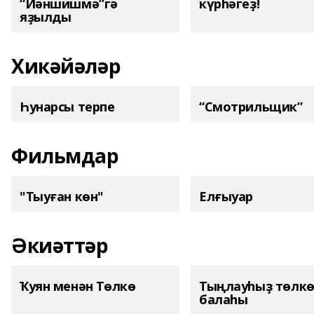
“Йәншишмә”гә
күрһәгеҙ!
яҙылды
Хикәйәләр
Һунарсы терпе
“Смотрильщик”
Фильмдар
"Тыуған көн"
Елғыуар
Әкиәттәр
Ҡуян менән Төлкө
Тыңлауһыҙ төлк
балаһы