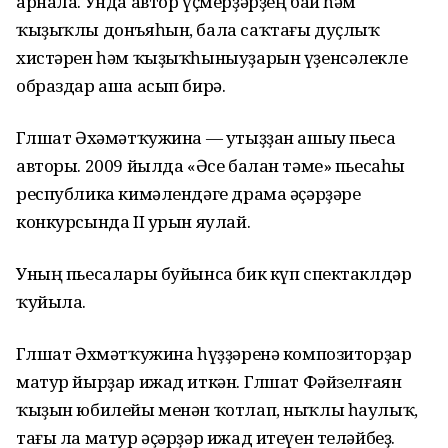
арнала. Унда автор үҫмерҙәрҙең бай һәм
ҡыҙыҡлы донъяһын, бала саҡтағы дуҫлыҡ
хистәрен һәм ҡыҙыҡһыныуҙарын үҙенсәлекле
образдар аша асып бирә.
Гөлшат Әхәмәтҡужина — утыҙҙан ашыу пьеса
авторы. 2009 йылда «Әсе балан тәме» пьесаһы
республика кимәлендәге драма әҫәрҙәре
конкурсында II урын яулай.
Уның пьесалары буйынса бик күп спектаклдәр
ҡуйыла.
Гөлшат Әхмәтҡужина һүҙҙәренә композиторҙар
матур йырҙар ижад иткән. Гөлшат Фәйзелғаян
ҡыҙын юбилейы менән ҡотлап, ныҡлы һаулыҡ,
тағы ла матур әҫәрҙәр ижад итеүен теләйбеҙ.