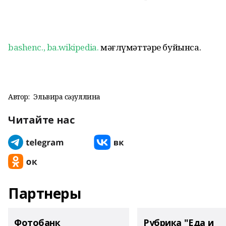
bashenc.,
ba.wikipedia.
мәғлүмәттәре буйынса.
Автор:
Эльвира Әсәҙуллина
Читайте нас
Партнеры
Фотобанк
Рубрика "Еда и