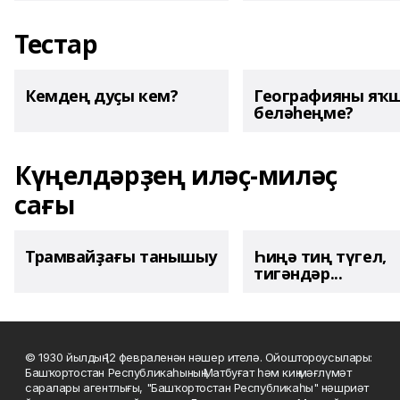
Тестар
Кемдең дуҫы кем?
Географияны яҡ
беләһеңме?
Күңелдәрҙең иләҫ-миләҫ
сағы
Трамвайҙағы танышыу
Һиңә тиң түгел,
тигәндәр...
© 1930 йылдың 12 февраленән нәшер ителә. Ойоштороусылары:
Башҡортостан Республикаһының Матбуғат һәм киң мәғлүмәт
саралары агентлығы, "Башҡортостан Республикаһы" нәшриәт