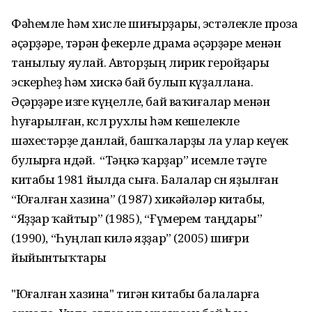
Фәһемле һәм хисле шиғырҙары, эстәлекле проза
әҫәрҙәре, тәрән фекерле драма әҫәрҙәре менән
танылыу яулай. Авторҙың лирик геройҙары
эскерһеҙ һәм хискә бай булып күҙаллана.
Әҫәрҙәре изге күңелле, бай ваҡиғалар менән
һуғарылған, көслө рухлы һәм кешелекле
шәхестәрҙе данлай, башҡаларҙы ла улар кеүек
булырға өндәй. “Тәңкә ҡарҙар” исемле тәүге
китабы 1981 йылда сыға. Балалар өсөн яҙылған
“Юғалған хазина” (1987) хикәйәләр китабы,
“Яҙҙар ҡайтыр” (1985), “Ғүмерем таңдары”
(1990), “Һуңлап килә яҙҙар” (2005) шиғри
йыйынтыҡтары
"Юғалған хазина" тигән китабы балаларға