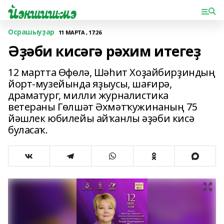
Осрашыуҙар
11 МАРТА , 17:26
Әҙәби кисәгә рәхим итегеҙ
12 мартта Өфөлә, Шәһит Хоҙайбирҙиндың
йорт-музейында яҙыусы, шағирә,
драматург, милли журналистика
ветераны Гөлшәт Әхмәтҡужинаның 75
йәшлек юбилейы айҡанлы әҙәби кисә
буласаҡ.