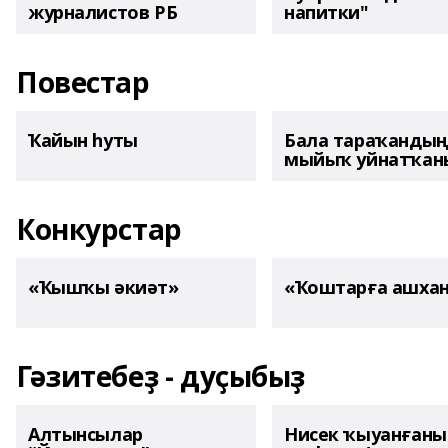
журналистов РБ
напитки"
Повестар
Ҡайын һуты
Бала тараҡанды
мыйыҡ уйнатҡаны
Конкурстар
«Ҡышҡы әкиәт»
«Ҡоштарға ашха
Гәзитебеҙ - дуҫыбыҙ
Алтынсылар
Нисек ҡыуанған