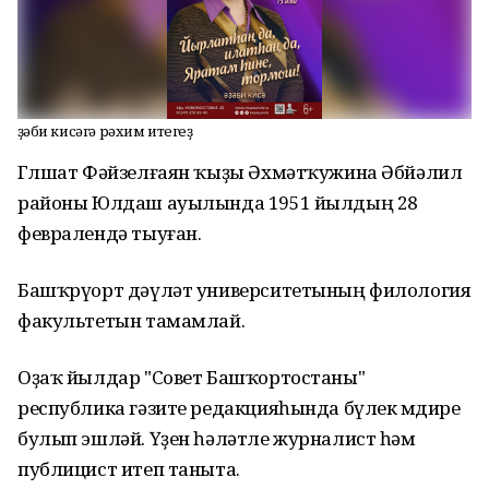
Әҙәби кисәгә рәхим итегеҙ
Гөлшат Фәйзелғаян ҡыҙы Әхмәтҡужина Әбйәлил
районы Юлдаш ауылында 1951 йылдың 28
февралендә тыуған.
Башҡрүорт дәүләт университетының филология
факультетын тамамлай.
Оҙаҡ йылдар "Cовет Башҡортостаны"
республика гәзите редакцияһында бүлек мөдире
булып эшләй. Үҙен һәләтле журналист һәм
публицист итеп таныта.