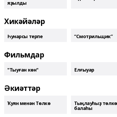
яҙылды
Хикәйәләр
Һунарсы терпе
“Смотрильщик”
Фильмдар
"Тыуған көн"
Елғыуар
Әкиәттәр
Ҡуян менән Төлкө
Тыңлауһыҙ төлк
балаһы