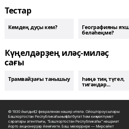
Тестар
Кемдең дуҫы кем?
Географияны яҡ
беләһеңме?
Күңелдәрҙең иләҫ-миләҫ
сағы
Трамвайҙағы танышыу
Һиңә тиң түгел,
тигәндәр...
© 1930 йылдың 12 февраленән нәшер ителә. Ойоштороусылары:
Башҡортостан Республикаһының Матбуғат һәм киң мәғлүмәт
саралары агентлығы, "Башҡортостан Республикаһы" нәшриәт
йорто акционерҙар йәмғиәте. Баш мөхәррире — Мирсәйет