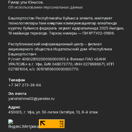
Ғүмәр улы Юнысов.
Об использовании персональных данных
Башҡортостан Республикаһы буйынса элемтә, мәғлүмәт
технологиялары һәм киңкүләм коммуникациялар өлкәһендә
күҙәтеү буйынса федераль хеҙмәт идаралығында 2025 йылдың
19 майында теркәлде. Теркәү номеры — ПИ №ТУ02-01806.
Республиканский информационный центр – филиал
акционерного общества Издательский дом «Республика
Башкортостан».
Р./счёт 40602810200000000005 в Филиал ПАО «БАНК
УРАЛСИБ» в г. Уфе, БИК 048073770, ИНН 0278986971, КПП
027801004, к/с 30101810600000000770.
Телефон
+7 347 273-36-64.
Эл. почта
yanshishma02@yandex.ru
Адрес
450005, г. Уфа, ул. 50-летия Октября, 13, 8-й этаж