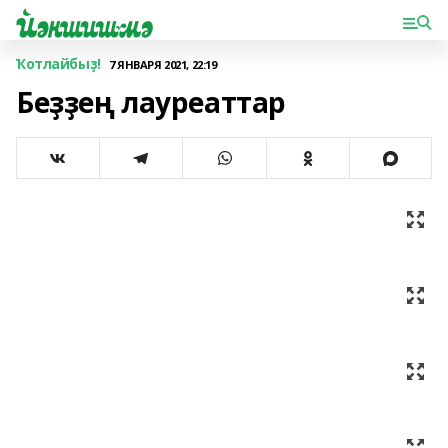
Ҡотлайбыҙ!
7 ЯНВАРЯ 2021, 22:19
Беҙҙең лауреаттар