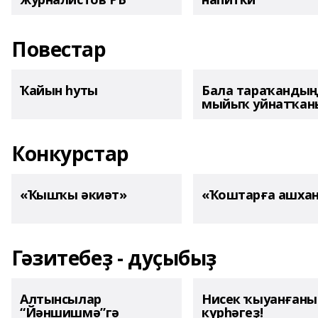
Повестар
Ҡайын һуты
Бала тараҡанды
мыйыҡ уйнатҡаны
Конкурстар
«Ҡышҡы әкиәт»
«Ҡоштарға ашха
Гәзитебеҙ - дуҫыбыҙ
Алтынсылар
Нисек ҡыуанған
“Йәншишмә”гә
күрһәгеҙ!