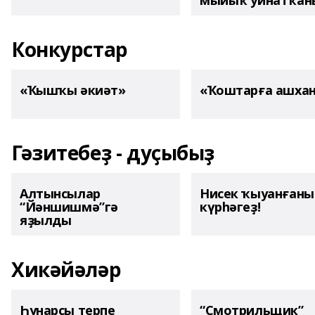
мыйыҡ уйнатҡаны
Конкурстар
«Ҡышҡы әкиәт»
«Ҡоштарға ашха
Гәзитебеҙ - дуҫыбыҙ
Алтынсылар
Нисек ҡыуанған
“Йәншишмә”гә
күрһәгеҙ!
яҙылды
Хикәйәләр
Һунарсы терпе
“Смотрильщик”