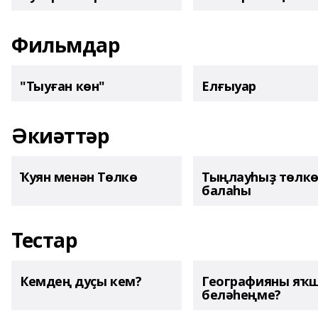
Фильмдар
"Тыуған көн"
Елғыуар
Әкиәттәр
Ҡуян менән Төлкө
Тыңлауһыҙ төлк
балаһы
Тестар
Кемдең дуҫы кем?
Географияны яҡ
беләһеңме?