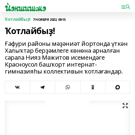
Ҡотлайбыҙ!
7 НОЯБРЯ 2022, 09:15
Ҡотлайбыҙ!
Ғафури районы мәҙәниәт йортонда үткән
Халыҡтар берҙәмлеге көнөнә арналған
сарала Нияз Мәжитов исемендәге
Красноусол башҡорт интернат-
гимназияһы коллективын ҡотлағандар.