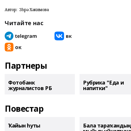
Автор:
Зөһрә Хәкимова
Читайте нас
Партнеры
Фотобанк
Рубрика "Еда и
журналистов РБ
напитки"
Повестар
Ҡайын һуты
Бала тараҡанды