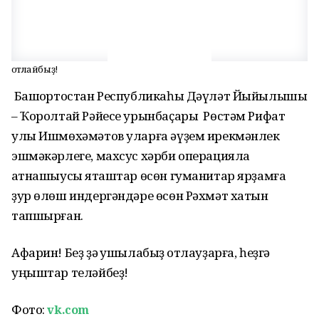
Ҡотлайбыҙ!
Башҡортостан Республикаһы Дәүләт Йыйылышы
– Ҡоролтай Рәйесе урынбаҫары Рөстәм Рифат
улы Ишмөхәмәтов уларға әүҙем ирекмәнлек
эшмәкәрлеге, махсус хәрби операцияла
ҡатнашыусы яҡташтар өсөн гуманитар ярҙамға
ҙур өлөш индергәндәре өсөн Рәхмәт хатын
тапшырған.
Афарин! Беҙ ҙә ҡушылабыҙ ҡотлауҙарға, һеҙгә
уңыштар теләйбеҙ!
Фото:
vk.com