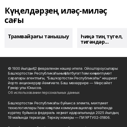
Күңелдәрҙең иләҫ-миләҫ
сағы
Трамвайҙағы танышыу
Һиңә тиң түгел,
тигәндәр...
© 1930 йылдың 12 февраленән нәшер ителә. Ойоштороусылары:
Башҡортостан Республикаһының Матбуғат һәм киң мәғлүмәт
саралары агентлығы, "Башҡортостан Республикаһы" нәшриәт
йорто акционерҙар йәмғиәте. Баш мөхәррире — Мирсәйет
Ғүмәр улы Юнысов.
Об использовании персональных данных
Башҡортостан Республикаһы буйынса элемтә, мәғлүмәт
технологиялары һәм киңкүләм коммуникациялар өлкәһендә
күҙәтеү буйынса федераль хеҙмәт идаралығында 2025 йылдың
19 майында теркәлде. Теркәү номеры — ПИ №ТУ02-01806.