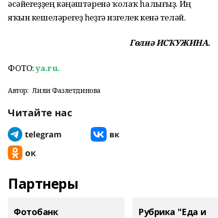
әсәйегеҙҙең кәңәштәренә ҡолаҡ һалығыҙ. Иң
яҡын кешеләрегеҙ һеҙгә изгелек кенә теләй.
Гөлиә ИСҠУЖИНА.
ФОТО:
ya.ru.
Автор:
Лилиә Фазлетдинова
Читайте нас
Партнеры
Фотобанк
Рубрика "Еда и