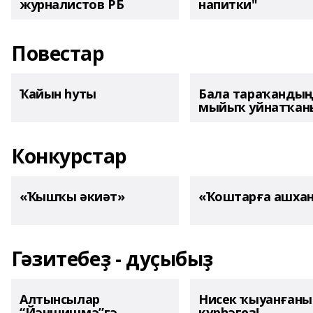
журналистов РБ
напитки"
Повестар
Ҡайын һуты
Бала тараҡанды
мыйыҡ уйнатҡаны
Конкурстар
«Ҡышҡы әкиәт»
«Ҡоштарға ашха
Гәзитебеҙ - дуҫыбыҙ
Алтынсылар
Нисек ҡыуанған
“Йәншишмә”гә
күрһәгеҙ!