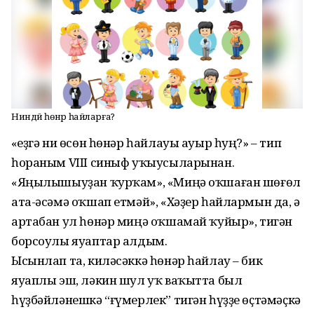
Ниндәй һөнәр һайларға?
«Һеҙгә ни өсөн һөнәр һайлауы ауыр һуң?» – тип
һораным VIII синыф уҡыусыларынан.
«Яңылышыуҙан ҡурҡам», «Миңә оҡшаған шөғөл
ата-әсәмә оҡшап етмәй», «Хәҙер һайлармын да, ә
артабан ул һөнәр миңә оҡшамай ҡуйыр», тигән
борсоулы яуаптар алдым.
Ысынлап та, киләсәккә һөнәр һайлау – бик
яуаплы эш, ләкин шул уҡ ваҡытта был
һүҙбәйләнешкә “ғүмерлек” тигән һүҙҙе өҫтәмәҫкә