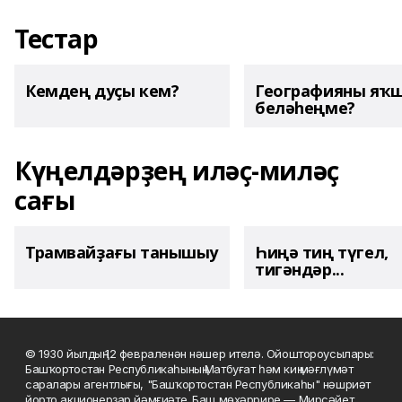
Тестар
Кемдең дуҫы кем?
Географияны яҡ
беләһеңме?
Күңелдәрҙең иләҫ-миләҫ
сағы
Трамвайҙағы танышыу
Һиңә тиң түгел,
тигәндәр...
© 1930 йылдың 12 февраленән нәшер ителә. Ойоштороусылары:
Башҡортостан Республикаһының Матбуғат һәм киң мәғлүмәт
саралары агентлығы, "Башҡортостан Республикаһы" нәшриәт
йорто акционерҙар йәмғиәте. Баш мөхәррире — Мирсәйет