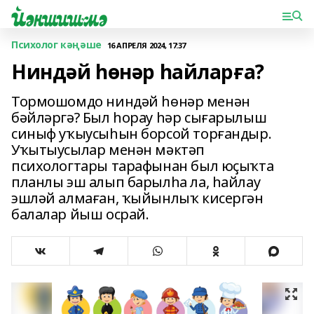
Психолог кәңәше
16 АПРЕЛЯ 2024, 17:37
Ниндәй һөнәр һайларға?
Тормошомдо ниндәй һөнәр менән
бәйләргә? Был һорау һәр сығарылыш
синыф уҡыусыһын борсой торғандыр.
Уҡытыусылар менән мәктәп
психологтары тарафынан был юҫыҡта
планлы эш алып барылһа ла, һайлау
эшләй алмаған, ҡыйынлыҡ кисергән
балалар йыш осрай.