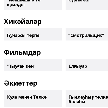
яҙылды
Хикәйәләр
Һунарсы терпе
“Смотрильщик”
Фильмдар
"Тыуған көн"
Елғыуар
Әкиәттәр
Ҡуян менән Төлкө
Тыңлауһыҙ төлк
балаһы