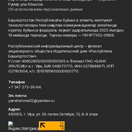
Ғүмәр улы Юнысов.
Об использовании персональных данных
Башҡортостан Республикаһы буйынса элемтә, мәғлүмәт
технологиялары һәм киңкүләм коммуникациялар өлкәһендә
күҙәтеү буйынса федераль хеҙмәт идаралығында 2025 йылдың
19 майында теркәлде. Теркәү номеры — ПИ №ТУ02-01806.
Республиканский информационный центр – филиал
акционерного общества Издательский дом «Республика
Башкортостан».
Р./счёт 40602810200000000005 в Филиал ПАО «БАНК
УРАЛСИБ» в г. Уфе, БИК 048073770, ИНН 0278986971, КПП
027801004, к/с 30101810600000000770.
Телефон
+7 347 273-36-64.
Эл. почта
yanshishma02@yandex.ru
Адрес
450005, г. Уфа, ул. 50-летия Октября, 13, 8-й этаж