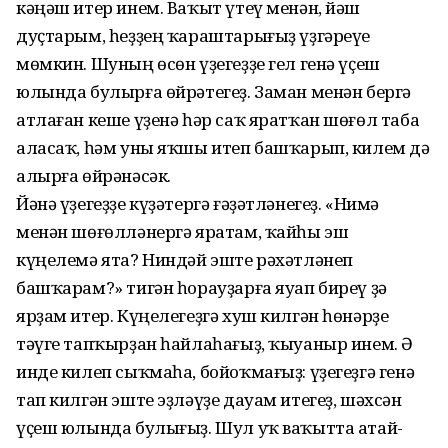
кәңәш итер инем. Ваҡыт үтеү менән, йәш
дуҫтарым, һеҙҙең ҡараштарығыҙ үҙгәреүе
мөмкин. Шуның өсөн үҙегеҙҙе гел генә үҫеш
юлында булырға өйрәтегеҙ. Заман менән бергә
атлаған кеше үҙенә һәр саҡ яратҡан шөғөл таба
аласаҡ, һәм уны яҡшы итеп башҡарып, килем дә
алырға өйрәнәсәк.
Йәнә үҙегеҙҙе күҙәтергә ғәҙәтләнегеҙ. «Нимә
менән шөғөлләнергә яратам, ҡайһы эш
күңелемә ята? Ниндәй эште рәхәтләнеп
башҡарам?» тигән һорауҙарға яуап биреү ҙә
ярҙам итер. Күңелегеҙгә хуш килгән һөнәрҙе
тәүге тапҡырҙан һайлаһағыҙ, ҡыуаныр инем. Ә
инде килеп сыҡмаһа, бойоҡмағыҙ: үҙегеҙгә генә
тап килгән эште эҙләүҙе дауам итегеҙ, шәхсән
үҫеш юлында булығыҙ. Шул уҡ ваҡытта атай-