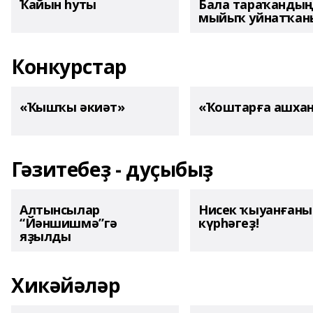
Ҡайын һуты
Бала тараҡанды
мыйыҡ уйнатҡаны
Конкурстар
«Ҡышҡы әкиәт»
«Ҡоштарға ашха
Гәзитебеҙ - дуҫыбыҙ
Алтынсылар
Нисек ҡыуанған
“Йәншишмә”гә
күрһәгеҙ!
яҙылды
Хикәйәләр