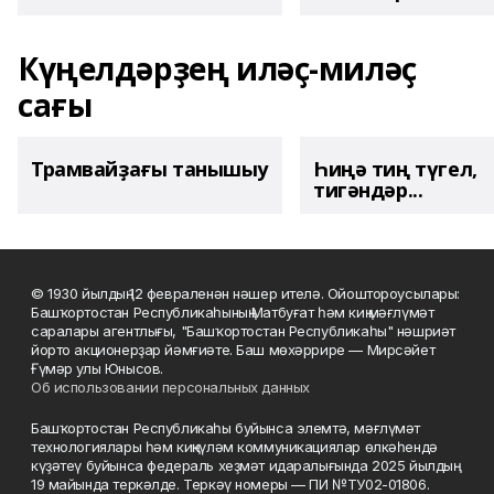
Күңелдәрҙең иләҫ-миләҫ
сағы
Трамвайҙағы танышыу
Һиңә тиң түгел,
тигәндәр...
© 1930 йылдың 12 февраленән нәшер ителә. Ойоштороусылары:
Башҡортостан Республикаһының Матбуғат һәм киң мәғлүмәт
саралары агентлығы, "Башҡортостан Республикаһы" нәшриәт
йорто акционерҙар йәмғиәте. Баш мөхәррире — Мирсәйет
Ғүмәр улы Юнысов.
Об использовании персональных данных
Башҡортостан Республикаһы буйынса элемтә, мәғлүмәт
технологиялары һәм киңкүләм коммуникациялар өлкәһендә
күҙәтеү буйынса федераль хеҙмәт идаралығында 2025 йылдың
19 майында теркәлде. Теркәү номеры — ПИ №ТУ02-01806.