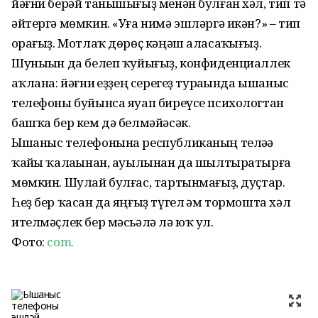
йәғни берәй танышығыҙ менән булған хәл, тип тә
әйтергә мөмкин. «Уға нимә эшләргә икән?» – тип
һорағыҙ. Мотлаҡ дөрөҫ кәңәш аласаҡһығыҙ.
Шуныһын да белеп ҡуйығыҙ, конфиден­циаллек
һаҡлана: йәғни һеҙҙең серегеҙ тураһында ышаныс
телефоны буйынса яуап биреүсе психологтан
башҡа бер кем дә белмәйәсәк.
Ышаныс телефонына республиканың теләһә
ҡайһы ҡалаһынан, ауылынан да шылтыратырға
мөмкин. Шулай булғас, тартынмағыҙ, дуҫтар.
Һеҙ бер ҡасан да яңғыҙ түгел һәм тормошта хәл
ителмәҫлек бер мәсьәлә лә юҡ ул.
Фото:
com.