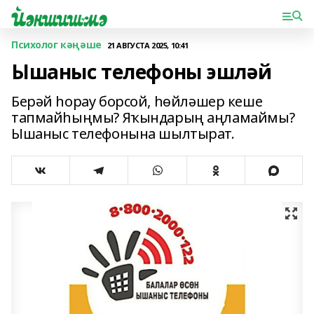
Психолог кәңәше
21 АВГУСТА 2025, 10:41
Ышаныс телефоны эшләй
Берәй һорау борсой, һөйләшер кеше
тапмайһыңмы? Яҡындарың аңламаймы?
Ышаныс телефонына шылтырат.