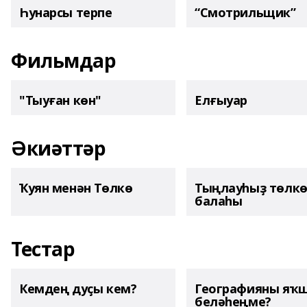
Һунарсы терпе
“Смотрильщик”
Фильмдар
"Тыуған көн"
Елғыуар
Әкиәттәр
Ҡуян менән Төлкө
Тыңлауһыҙ төлк
балаһы
Тестар
Кемдең дуҫы кем?
Географияны яҡ
беләһеңме?