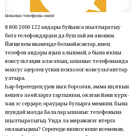
Ышаныс телефоны эшләй
8 800 2000 122 һандары буйынса шылтыратыу
бөтә телефондарҙан да бушлай һәм аноним.
Йәғни кем икәнеңде белмәйәсәктәр, һинең
телефон һандары яҙып алынмай, ә бына яҡшы
консультация аласаҡһың, ышаныс телефонында
махсус әҙерлек үткән психолог-консультанттар
ултыра.
Һәр берегеҙҙең үҙен ныҡ борсоған, әммә иң яҡын
кешегә лә һөйләргә тартынған, оялған йәки ҡурҡ­
ҡан эс серҙәре, һорауҙары булырға мөмкин. Бына
шундай мәлдә Балалар ышаныс телефонына
шылтыратығыҙ. Унда ла мөрәжәғәт итергә
оялаһығыҙмы? Cерегеҙҙе икенсе кеше исеменән,