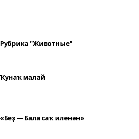
Рубрика "Животные"
Ҡунаҡ малай
«Беҙ — Бала саҡ иленән»