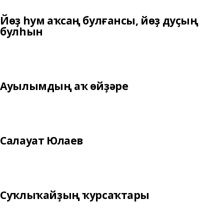
Йөҙ һум аҡсаң булғансы, йөҙ дуҫың
булһын
Ауылымдың аҡ өйҙәре
Салауат Юлаев
Суҡлыҡайҙың ҡурсаҡтары