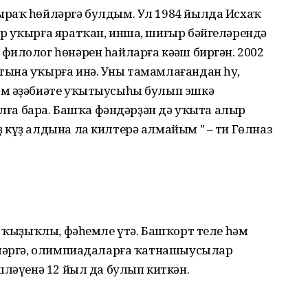
ыраҡ һөйләргә булдым. Ул 1984 йылда Исхаҡ
р уҡырға яратҡан, инша, шиғыр бәйгеләрендә
илолог һөнәрен һайларға кәңәш биргән. 2002
ына уҡырға инә. Уны тамамлағандан һуң,
әм әҙәбиәте уҡытыусыһы булып эшкә
 алға бара. Башҡа фәндәрҙән дә уҡыта алыр
 күҙ алдына ла килтерә алмайым " – ти Гөлназ
т ҡыҙыҡлы, фәһемле үтә. Башҡорт теле һәм
еләргә, олимпиадаларға ҡатнашыусылар
шләүенә 12 йыл да булып киткән.