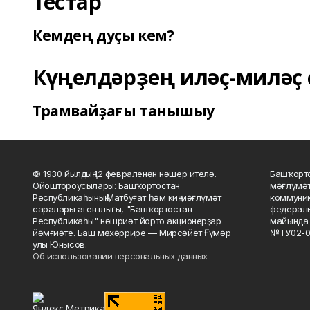
Тестар
Кемдең дуҫы кем?
Күңелдәрҙең иләҫ-миләҫ 
Трамвайҙағы танышыу
© 1930 йылдың 12 февраленән нәшер ителә.
Башҡорто
Ойоштороусылары: Башҡортостан
мәғлүмәт
Республикаһының Матбуғат һәм киң мәғлүмәт
коммуник
саралары агентлығы, "Башҡортостан
федераль
Республикаһы" нәшриәт йорто акционерҙар
майында 
йәмғиәте. Баш мөхәррире — Мирсәйет Ғүмәр
№ТУ02-0
улы Юнысов.
Об использовании персональных данных