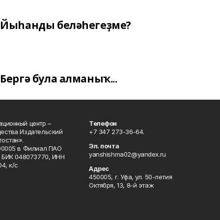
Йыһанды беләһегеҙме?
Бергә була алманыҡ...
ционный центр –
Телефон
щества Издательский
+7 347 273-36-64.
остан».
Эл. почта
00005 в Филиал ПАО
yanshishma02@yandex.ru
, БИК 048073770, ИНН
4, к/с
Адрес
450005, г. Уфа, ул. 50-летия
Октября, 13, 8-й этаж