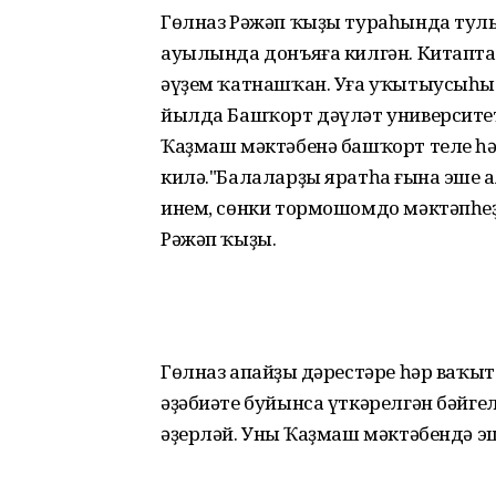
Гөлназ Рәжәп ҡыҙы тураһында тул
ауылында донъяға килгән. Китапта
әүҙем ҡатнашҡан. Уға уҡытыусыһы ф
йылда Башҡорт дәүләт университет
Ҡаҙмаш мәктәбенә башҡорт теле һ
килә."Балаларҙы яратһаң ғына эшең
инем, сөнки тормошомдо мәктәпһеҙ
Рәжәп ҡыҙы.
Гөлназ апайҙың дәрестәре һәр ваҡы
әҙәбиәте буйынса үткәрелгән бәйг
әҙерләй. Уның Ҡаҙмаш мәктәбендә э