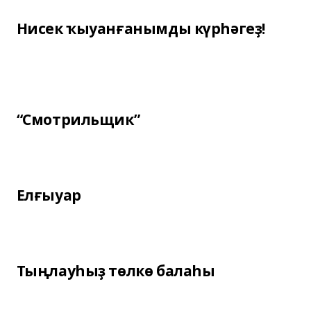
Нисек ҡыуанғанымды күрһәгеҙ!
“Смотрильщик”
Елғыуар
Тыңлауһыҙ төлкө балаһы