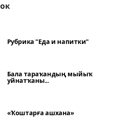
Рубрика "Еда и напитки"
Бала тараҡандың мыйыҡ
уйнатҡаны...
«Ҡоштарға ашхана»