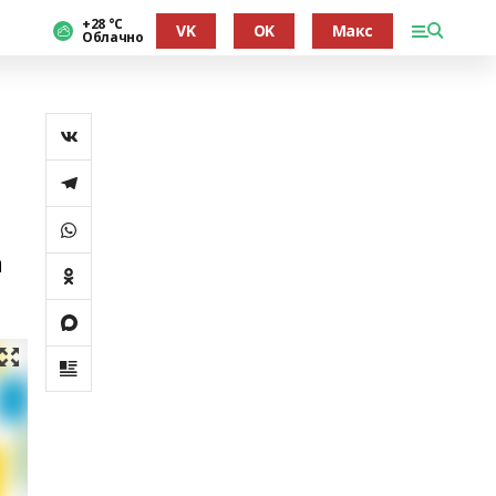
+28 °С
VK
OK
Макс
Облачно
н
а