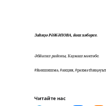
Заһиҙә РӘЖӘПОВА, йәш хәбәрсе.
Әбйәлил районы, Ҡаҙмаш мәктәбе.
#йәншишмә, #акция, #рәхмәтһиңәуҡ
Читайте нас