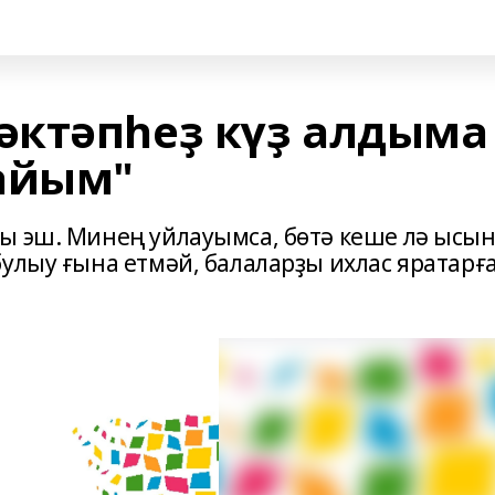
әктәпһеҙ күҙ алдыма
айым"
ы эш. Минең уйлауымса, бөтә кеше лә ысы
улыу ғына етмәй, балаларҙы ихлас яратарғ