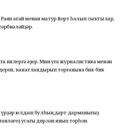
Раян ағай менән матур йорт һалып сыҡтылар,
тәрбиәләйҙәр.
амға килергә әҙер. Мин уға журналистика менән
ереп, ҡанатландырып торғанына бик-бик
яңы үрҙәр юлдаш булһын,дәрт-дарманығыҙ
ғаиләгеҙ усағы дөрләп янып торһон.