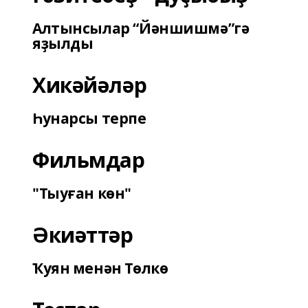
Алтынсылар “Йәншишмә”гә
яҙылды
Хикәйәләр
Һунарсы терпе
Фильмдар
"Тыуған көн"
Әкиәттәр
Ҡуян менән Төлкө