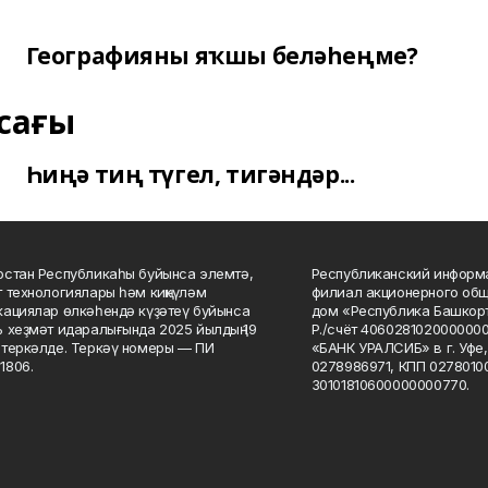
Географияны яҡшы беләһеңме?
сағы
Һиңә тиң түгел, тигәндәр...
стан Республикаһы буйынса элемтә,
Республиканский информа
 технологиялары һәм киңкүләм
филиал акционерного об
ациялар өлкәһендә күҙәтеү буйынса
дом «Республика Башкорт
 хеҙмәт идаралығында 2025 йылдың 19
Р./счёт 406028102000000
теркәлде. Теркәү номеры — ПИ
«БАНК УРАЛСИБ» в г. Уфе
1806.
0278986971, КПП 02780100
30101810600000000770.