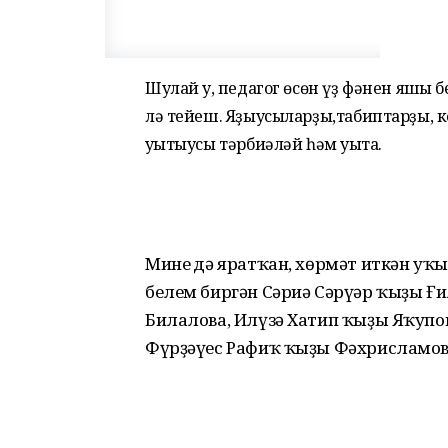
Шулай уҡ, педагог өсөн үҙ фәнен яҡшы
лә тейеш. Яҙыусыларҙы,табиптарҙы, 
уҡытыусы тәрбиәләй һәм уҡыта.
Минең дә яратҡан, хөрмәт иткән у
белем биргән Сәриә Сәрүәр ҡыҙы Ғ
Билалова, Илүзә Хатип ҡыҙы Яҡупо
Фүрҙәүес Рафиҡ ҡыҙы Фәхрисламовал