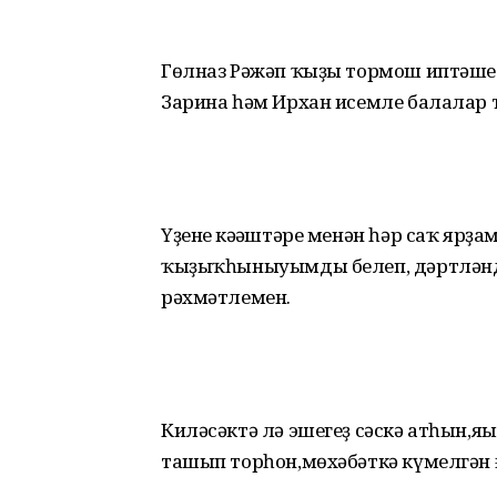
Гөлназ Рәжәп ҡыҙы тормош иптәше 
Зарина һәм Ирхан исемле балалар 
Үҙенең кәңәштәре менән һәр саҡ ярҙ
ҡыҙыҡһыныуымды белеп, дәртләнд
рәхмәтлемен.
Киләсәктә лә эшегеҙ сәскә атһын,
ташып торһон,мөхәбәткә күмелгән 