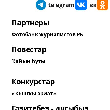
Партнеры
Фотобанк журналистов РБ
Повестар
Ҡайын һуты
Конкурстар
«Ҡышҡы әкиәт»
Гәзитебеҙ - дуҫыбыҙ