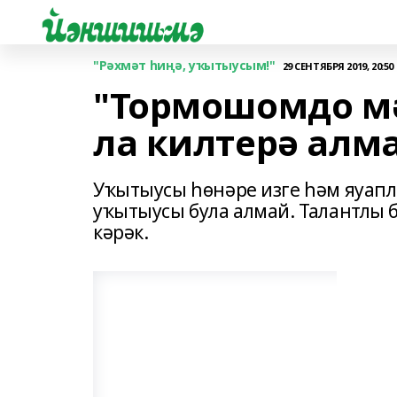
"Рәхмәт һиңә, уҡытыусым!"
29 СЕНТЯБРЯ 2019, 20:50
"Тормошомдо м
ла килтерә алм
Уҡытыусы һөнәре изге һәм яуапл
уҡытыусы була алмай. Талантлы б
кәрәк.