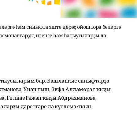
 белергә һәм синыфта эште дөрөҫ ойоштора белергә
космонавтарҙы, игенсе һәм һатыусыларҙы ла
ҡытыусыларым бар. Башланғыс синыфтарҙа
илмәнова. Унан тыш, Зифа Алламорат ҡыҙы
ва, Гөлназ Рәжәп ҡыҙы Абдрахманова,
арҙың дәрестәре лә күңелемә яҡын.