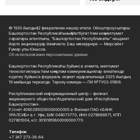
© 1930 йылдың 12 февраленән нәшер ителә. Ойоштороусылары:
Башҡортостан Республикаһының Матбуғат һәм киң мәғлүмәт
саралары агентлығы, "Башҡортостан Республикаһы" нәшриәт
йорто акционерҙар йәмғиәте. Баш мөхәррире — Мирсәйет
Ғүмәр улы Юнысов.
Об использовании персональных данных
Башҡортостан Республикаһы буйынса элемтә, мәғлүмәт
технологиялары һәм киңкүләм коммуникациялар өлкәһендә
күҙәтеү буйынса федераль хеҙмәт идаралығында 2025 йылдың
19 майында теркәлде. Теркәү номеры — ПИ №ТУ02-01806.
Республиканский информационный центр – филиал
акционерного общества Издательский дом «Республика
Башкортостан».
Р./счёт 40602810200000000005 в Филиал ПАО «БАНК
УРАЛСИБ» в г. Уфе, БИК 048073770, ИНН 0278986971, КПП
027801004, к/с 30101810600000000770.
Телефон
+7 347 273-36-64.