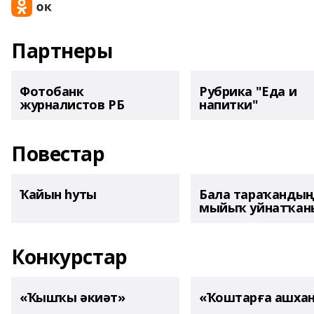
Партнеры
Фотобанк
Рубрика "Еда и
журналистов РБ
напитки"
Повестар
Ҡайын һуты
Бала тараҡанды
мыйыҡ уйнатҡаны
Конкурстар
«Ҡышҡы әкиәт»
«Ҡоштарға ашха