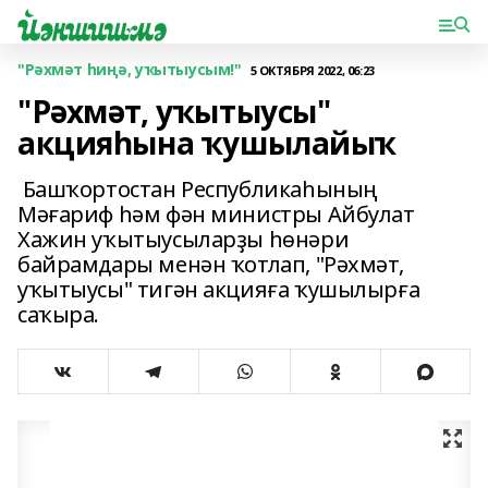
"Рәхмәт һиңә, уҡытыусым!"
5 ОКТЯБРЯ 2022, 06:23
"Рәхмәт, уҡытыусы"
акцияһына ҡушылайыҡ
Башҡортостан Республикаһының
Мәғариф һәм фән министры Айбулат
Хажин уҡытыусыларҙы һөнәри
байрамдары менән ҡотлап, "Рәхмәт,
уҡытыусы" тигән акцияға ҡушылырға
саҡыра.