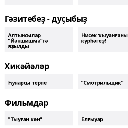
Гәзитебеҙ - дуҫыбыҙ
Алтынсылар
Нисек ҡыуанған
“Йәншишмә”гә
күрһәгеҙ!
яҙылды
Хикәйәләр
Һунарсы терпе
“Смотрильщик”
Фильмдар
"Тыуған көн"
Елғыуар