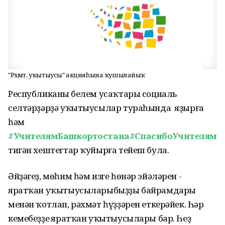
"Рәхмәт, уҡытыусы" акцияһына ҡушылайыҡ
Республиканың белем усаҡтары социаль
селтәрҙәрҙә уҡытыусылар тураһында яҙырға
һәм
#УчителямБашкортостана#СпасибоУчителям
тигән хештегтар ҡуйырға тейеш була.
Әйҙәгеҙ, мөһим һәм изге һөнәр эйәләрен -
яратҡан уҡытыусыларыбыҙҙы байрамдары
менән ҡотлап, рәхмәт һүҙҙәрен еткерәйек. Һәр
кемебеҙҙең яратҡан уҡытыусылары бар. Һеҙ