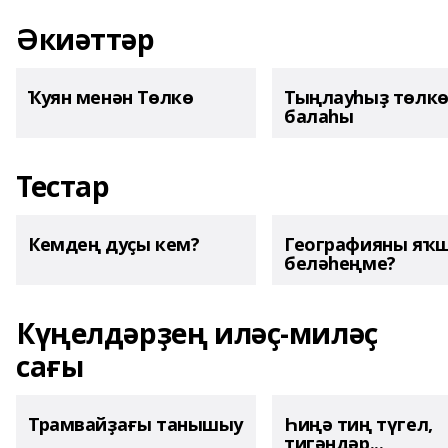
Әкиәттәр
Ҡуян менән Төлкө
Тыңлауһыҙ төлк
балаһы
Тестар
Кемдең дуҫы кем?
Географияны яҡ
беләһеңме?
Күңелдәрҙең иләҫ-миләҫ
сағы
Трамвайҙағы танышыу
Һиңә тиң түгел,
тигәндәр...