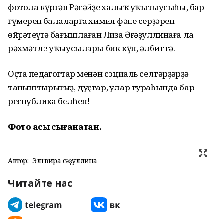
фотола күргән Рәсәйҙең халыҡ уҡытыусыһы, бар
ғүмерен балаларға химия фәне серҙәрен
өйрәтеүгә бағышлаған Лиза Әғәҙуллинаға ла
рәхмәтле уҡыусылары бик күп, әлбиттә.
Оҫта педагогтар менән социаль селтәрҙәрҙә
таныштырығыҙ, дуҫтар, улар тураһында бар
республика белһен!
Фото асыҡ сығанаҡтан.
Автор:
Эльвира Әсәҙуллина
Читайте нас