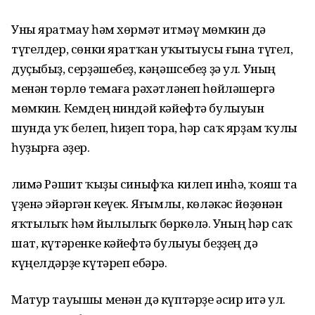
Уны яратмау һәм хөрмәт итмәү мөмкин дә
түгелдер, сөнки яратҡан уҡытыусы ғына түгел,
дуҫыбыҙ, серҙәшебеҙ, кәңәшсебеҙ ҙә ул. Уның
менән төрлө темаға рәхәтләнеп һөйләшергә
мөмкин. Кемдең ниндәй кәйефтә булыуын
шунда уҡ белеп, һиҙеп тора, һәр саҡ ярҙам ҡулы
һуҙырға әҙер.
Әлимә Рәшит ҡыҙы синыфҡа килеп инһә, ҡояш та
үҙенә эйәргән кеүек. Яғымлы, көләкәс йөҙөнән
яҡтылыҡ һәм йылылыҡ бөркөлә. Уның һәр саҡ
шат, күтәренке кәйефтә булыуы беҙҙең дә
күңелдәрҙе күтәреп ебәрә.
Матур тауышы менән дә күптәрҙе әсир итә ул.