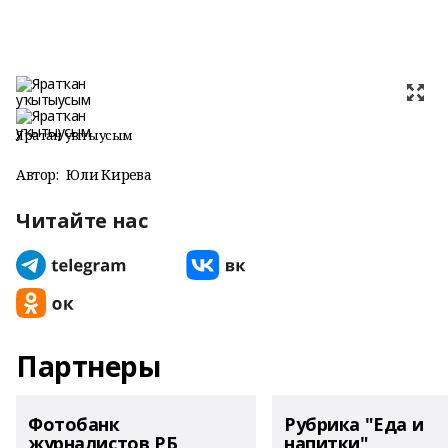
Яратҡан уҡытыусым
Автор:
Юлиә Кирәева
Читайте нас
Партнеры
Фотобанк
Рубрика "Еда и
журналистов РБ
напитки"