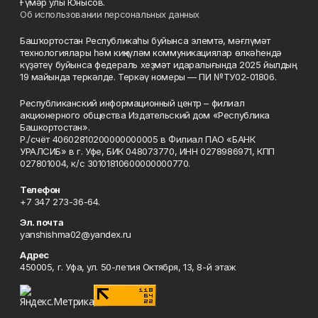
Ғүмәр улы Юнысов.
Об использовании персональных данных
Башҡортостан Республикаһы буйынса элемтә, мәғлүмәт
технологиялары һәм киңкүләм коммуникациялар өлкәһендә
күҙәтеү буйынса федераль хеҙмәт идаралығында 2025 йылдың
19 майында теркәлде. Теркәү номеры — ПИ №ТУ02-01806.
Республиканский информационный центр – филиал
акционерного общества Издательский дом «Республика
Башкортостан».
Р./счёт 40602810200000000005 в Филиал ПАО «БАНК
УРАЛСИБ» в г. Уфе, БИК 048073770, ИНН 0278986971, КПП
027801004, к/с 30101810600000000770.
Телефон
+7 347 273-36-64.
Эл. почта
yanshishma02@yandex.ru
Адрес
450005, г. Уфа, ул. 50-летия Октября, 13, 8-й этаж