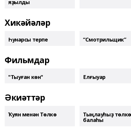
яҙылды
Хикәйәләр
Һунарсы терпе
“Смотрильщик”
Фильмдар
"Тыуған көн"
Елғыуар
Әкиәттәр
Ҡуян менән Төлкө
Тыңлауһыҙ төлк
балаһы