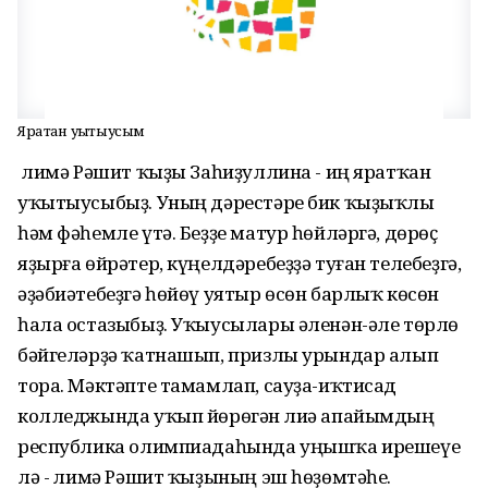
Яратҡан уҡытыусым
Әлимә Рәшит ҡыҙы Заһиҙуллина - иң яратҡан
уҡытыусыбыҙ. Уның дәрестәре бик ҡыҙыҡлы
һәм фәһемле үтә. Беҙҙе матур һөйләргә, дөрөҫ
яҙырға өйрәтер, күңелдәребеҙҙә туған телебеҙгә,
әҙәбиәтебеҙгә һөйөү уятыр өсөн барлыҡ көсөн
һала остазыбыҙ. Уҡыусылары әленән-әле төрлө
бәйгеләрҙә ҡатнашып, призлы урындар алып
тора. Мәктәпте тамамлап, сауҙа-иҡтисад
колледжында уҡып йөрөгән Әлиә апайымдың
республика олимпиадаһында уңышҡа ирешеүе
лә - Әлимә Рәшит ҡыҙының эш һөҙөмтәһе.