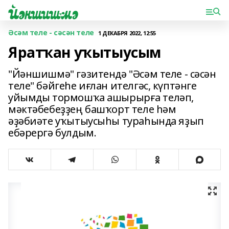
Әсәм теле - сәсән теле
1 ДЕКАБРЯ 2022, 12:55
Яратҡан уҡытыусым
"Йәншишмә" гәзитендә "Әсәм теле - сәсән
теле" бәйгеһе иғлан ителгәс, күптәнге
уйымды тормошҡа ашырырға теләп,
мәктәбебеҙҙең башҡорт теле һәм
әҙәбиәте уҡытыусыһы тураһында яҙып
ебәрергә булдым.