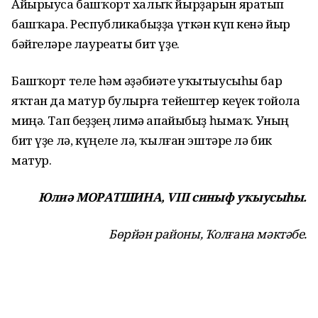
Айырыуса башҡорт халыҡ йырҙарын яратып
башҡара. Республикабыҙҙа үткән күп кенә йыр
бәйгеләре лауреаты бит үҙе.
Башҡорт теле һәм әҙәбиәте уҡытыусыһы бар
яҡтан да матур булырға тейештер кеүек тойола
миңә. Тап беҙҙең Әлимә апайыбыҙ һымаҡ. Уның
бит үҙе лә, күңеле лә, ҡылған эштәре лә бик
матур.
Юлиә МОРАТШИНА, VIII синыф уҡыусыһы.
Бөрйән районы, Ҡолғана мәктәбе.