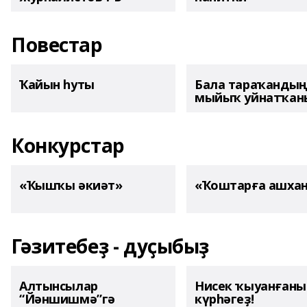
Повестар
Ҡайын һуты
Бала тараҡанды
мыйыҡ уйнатҡаны
Конкурстар
«Ҡышҡы әкиәт»
«Ҡоштарға ашха
Гәзитебеҙ - дуҫыбыҙ
Алтынсылар
Нисек ҡыуанған
“Йәншишмә”гә
күрһәгеҙ!