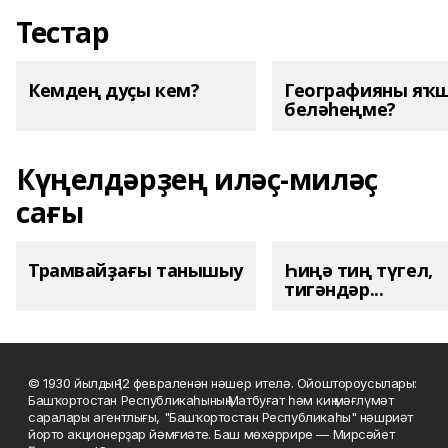
Тестар
Кемдең дуҫы кем?
Географияны яҡ
беләһеңме?
Күңелдәрҙең иләҫ-миләҫ
сағы
Трамвайҙағы танышыу
Һиңә тиң түгел,
тигәндәр...
© 1930 йылдың 12 февраленән нәшер ителә. Ойоштороусылары:
Башҡортостан Республикаһының Матбуғат һәм киң мәғлүмәт
саралары агентлығы, "Башҡортостан Республикаһы" нәшриәт
йорто акционерҙар йәмғиәте. Баш мөхәррире — Мирсәйет