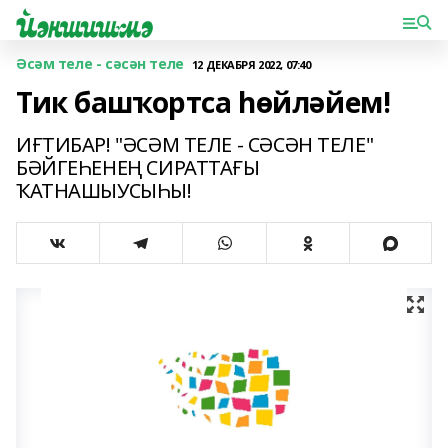
Әсәм теле - сәсән теле
12 ДЕКАБРЯ 2022, 07:40
Тик башҡортса һөйләйем!
ИҒТИБАР! "ӘСӘМ ТЕЛЕ - СӘСӘН ТЕЛЕ"
БӘЙГЕҺЕНЕҢ СИРАТТАҒЫ
ҠАТНАШЫУСЫҺЫ!