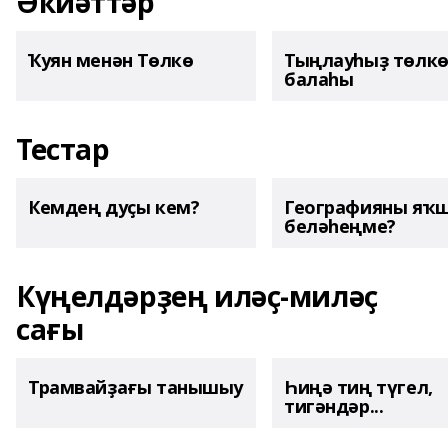
Әкиәттәр
Ҡуян менән Төлкө
Тыңлауһыҙ төлк
балаһы
Тестар
Кемдең дуҫы кем?
Географияны яҡ
беләһеңме?
Күңелдәрҙең иләҫ-миләҫ
сағы
Трамвайҙағы танышыу
Һиңә тиң түгел,
тигәндәр...