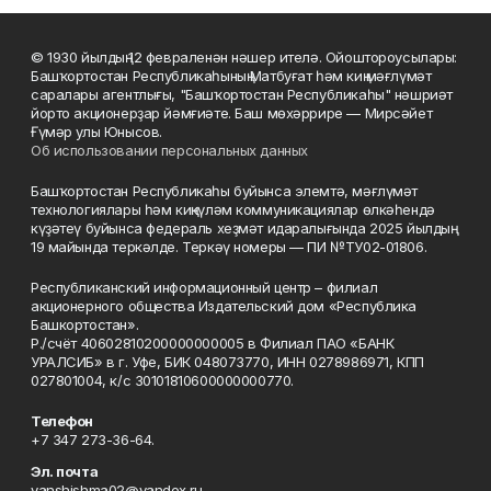
© 1930 йылдың 12 февраленән нәшер ителә. Ойоштороусылары:
Башҡортостан Республикаһының Матбуғат һәм киң мәғлүмәт
саралары агентлығы, "Башҡортостан Республикаһы" нәшриәт
йорто акционерҙар йәмғиәте. Баш мөхәррире — Мирсәйет
Ғүмәр улы Юнысов.
Об использовании персональных данных
Башҡортостан Республикаһы буйынса элемтә, мәғлүмәт
технологиялары һәм киңкүләм коммуникациялар өлкәһендә
күҙәтеү буйынса федераль хеҙмәт идаралығында 2025 йылдың
19 майында теркәлде. Теркәү номеры — ПИ №ТУ02-01806.
Республиканский информационный центр – филиал
акционерного общества Издательский дом «Республика
Башкортостан».
Р./счёт 40602810200000000005 в Филиал ПАО «БАНК
УРАЛСИБ» в г. Уфе, БИК 048073770, ИНН 0278986971, КПП
027801004, к/с 30101810600000000770.
Телефон
+7 347 273-36-64.
Эл. почта
yanshishma02@yandex.ru