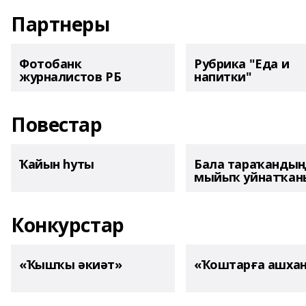
Партнеры
Фотобанк
Рубрика "Еда и
журналистов РБ
напитки"
Повестар
Ҡайын һуты
Бала тараҡанды
мыйыҡ уйнатҡаны
Конкурстар
«Ҡышҡы әкиәт»
«Ҡоштарға ашха