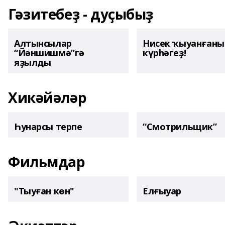
Гәзитебеҙ - дуҫыбыҙ
Алтынсылар
Нисек ҡыуанған
“Йәншишмә”гә
күрһәгеҙ!
яҙылды
Хикәйәләр
Һунарсы терпе
“Смотрильщик”
Фильмдар
"Тыуған көн"
Елғыуар