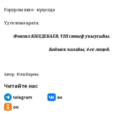
Ғорурлыҡ хисе - күңелдә
Үҙ телемә ҡарата.
Фәнзил КИЛДЕБАЕВ, VIII синыф уҡыусыһы.
Баймаҡ ҡалаһы, 4-се лицей.
Автор:
Юлиә Кирәева
Читайте нас