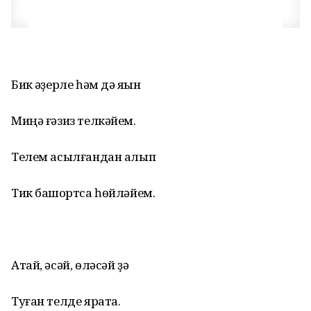
Бик ҡәҙерле һәм дә яҡын
Миңә ғәзиз телкәйем.
Телем асылғандан алып
Тик башҡортса һөйләйем.
Атай, әсәй, өләсәй ҙә
Туған телде ярата.