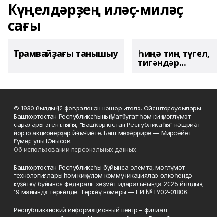
Күңелдәрҙең иләҫ-миләҫ
сағы
Трамвайҙағы танышыу
Һиңә тиң түгел,
тигәндәр...
© 1930 йылдың 12 февраленән нәшер ителә. Ойоштороусылары:
Башҡортостан Республикаһының Матбуғат һәм киң мәғлүмәт
саралары агентлығы, "Башҡортостан Республикаһы" нәшриәт
йорто акционерҙар йәмғиәте. Баш мөхәррире — Мирсәйет
Ғүмәр улы Юнысов.
Об использовании персональных данных
Башҡортостан Республикаһы буйынса элемтә, мәғлүмәт
технологиялары һәм киңкүләм коммуникациялар өлкәһендә
күҙәтеү буйынса федераль хеҙмәт идаралығында 2025 йылдың
19 майында теркәлде. Теркәү номеры — ПИ №ТУ02-01806.
Республиканский информационный центр – филиал