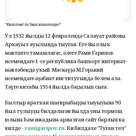
"Киләсәгем! Ас һин ишегеңде!"
Ул 1932 йылдың 12 февралендә Салауат районы
Арҡауыл ауылында тыуған. Ете йыллыҡ
мәктәпте тамамлағас, әлеге Рәми Ғарипов
исемендәге 1-се республика башҡорт интернат-
мәктәбендә уҡый. Мәскәүҙә М.Горький
исемендәге әҙәбиәт институтында белем ала.
Тәүге китабы 1954 йылда баҫылып сыға.
Былтыр яратҡан шағирыбыҙҙың тыуыуына 90
йыл тулыуҙы билдәләгән йылда уның тормош
юлына һәм ижадына арналған сайт барлыҡҡа
килде -
ramigaripov.ru
. Киң билдәле "Туған тел"