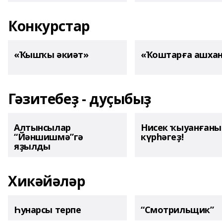
Конкурстар
«Ҡышҡы әкиәт»
«Ҡоштарға ашха
Гәзитебеҙ - дуҫыбыҙ
Алтынсылар
Нисек ҡыуанған
“Йәншишмә”гә
күрһәгеҙ!
яҙылды
Хикәйәләр
Һунарсы терпе
“Смотрильщик”