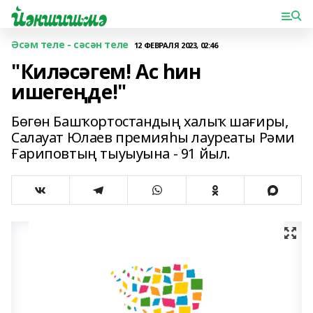
Әсәм теле - сәсән теле
12 ФЕВРАЛЯ 2023, 02:46
"Киләсәгем! Ас һин
ишегеңде!"
Бөгөн Башҡортостандың халыҡ шағиры,
Салауат Юлаев премияһы лауреаты Рәми
Ғариповтың тыуыуына - 91 йыл.