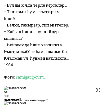
− Булды юлда төрлө кәртәләр...
− Танырмы һуң ул-ҡыҙҙарым
һине?
− Бәлки, танырҙар, тип әйттеләр.
− Ҡайҙан һиндә шундай ҙур
ышаныс?
− Һөйөүемдә һине, хаҡлыҡта.
Өмөт, мөхәббәт һәм ышаныс бит
Юғалмай ул, һүнмәй ваҡлыҡта...
1964.
Фото:
ramigaripov.ru
.
"Киләсәгем! Ас һин ишегеңде!"