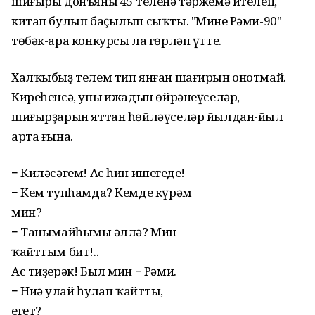
шиғыры донъяның 45 теленә тәржемә ителеп,
китап булып баҫылып сыҡты. "Минең Рәми-90"
төбәк-ара конкурсы ла гөрләп үтте.
Халҡыбыҙ телем тип янған шағирын онотмай.
Киреһенсә, уның ижадын өйрәнеүселәр,
шиғырҙарын яттан һөйләүселәр йылдан-йыл
арта ғына.
− Киләсәгем! Ас һин ишегеңде!
− Кем тупһамда? Кемде күрәм
мин?
− Танымайһыңмы әллә? Мин
ҡайттым бит!..
Ас тиҙерәк! Был мин − Рәми.
− Ниңә улай һуңлап ҡайттың,
егет?