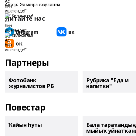
Автор:
Эльвира Әсәҙуллина
Читайте нас
Партнеры
Фотобанк
Рубрика "Еда и
журналистов РБ
напитки"
Повестар
Ҡайын һуты
Бала тараҡанды
мыйыҡ уйнатҡаны