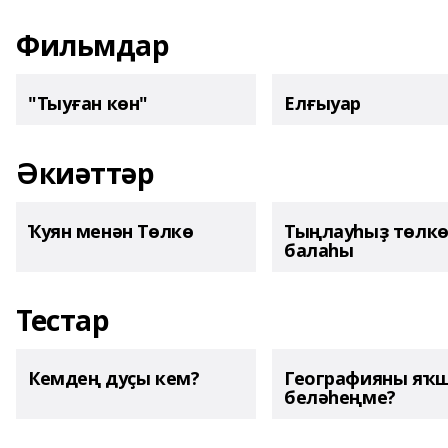
Фильмдар
"Тыуған көн"
Елғыуар
Әкиәттәр
Ҡуян менән Төлкө
Тыңлауһыҙ төлк
балаһы
Тестар
Кемдең дуҫы кем?
Географияны яҡ
беләһеңме?