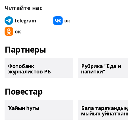
Читайте нас
Партнеры
Фотобанк
Рубрика "Еда и
журналистов РБ
напитки"
Повестар
Ҡайын һуты
Бала тараҡанды
мыйыҡ уйнатҡаны