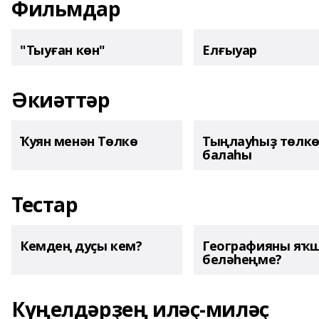
Фильмдар
"Тыуған көн"
Елғыуар
Әкиәттәр
Ҡуян менән Төлкө
Тыңлауһыҙ төлк
балаһы
Тестар
Кемдең дуҫы кем?
Географияны яҡ
беләһеңме?
Күңелдәрҙең иләҫ-миләҫ