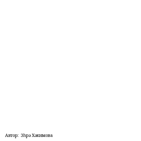
Автор:
Зөһрә Хәкимова