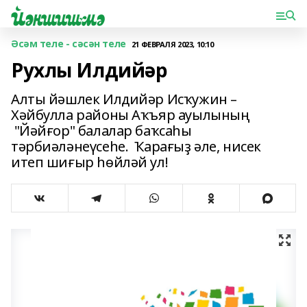
Әсәм теле - сәсән теле
21 ФЕВРАЛЯ 2023, 10:10
Рухлы Илдийәр
Алты йәшлек Илдийәр Исҡужин –
Хәйбулла районы Аҡъяр ауылының
"Йәйғор" балалар баҡсаһы
тәрбиәләнеүсеһе. Ҡарағыҙ әле, нисек
итеп шиғыр һөйләй ул!