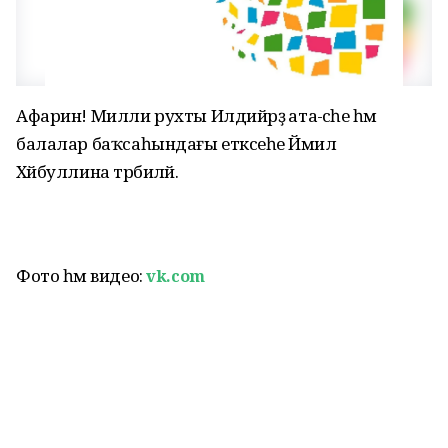
Афарин! Милли рухты Илдийәрҙә ата-әсәһе һәм
балалар баҡсаһындағы етәксеһе Йәмилә
Хәйбуллина тәрбиәләй.
Фото һәм видео:
vk.com