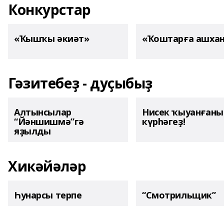
Конкурстар
«Ҡышҡы әкиәт»
«Ҡоштарға ашха
Гәзитебеҙ - дуҫыбыҙ
Алтынсылар
Нисек ҡыуанған
“Йәншишмә”гә
күрһәгеҙ!
яҙылды
Хикәйәләр
Һунарсы терпе
“Смотрильщик”