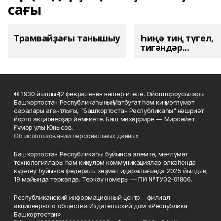
сағы
Трамвайҙағы танышыу
Һиңә тиң түгел,
тигәндәр...
© 1930 йылдың 12 февраленән нәшер ителә. Ойоштороусылары:
Башҡортостан Республикаһының Матбуғат һәм киң мәғлүмәт
саралары агентлығы, "Башҡортостан Республикаһы" нәшриәт
йорто акционерҙар йәмғиәте. Баш мөхәррире — Мирсәйет
Ғүмәр улы Юнысов.
Об использовании персональных данных
Башҡортостан Республикаһы буйынса элемтә, мәғлүмәт
технологиялары һәм киңкүләм коммуникациялар өлкәһендә
күҙәтеү буйынса федераль хеҙмәт идаралығында 2025 йылдың
19 майында теркәлде. Теркәү номеры — ПИ №ТУ02-01806.
Республиканский информационный центр – филиал
акционерного общества Издательский дом «Республика
Башкортостан».