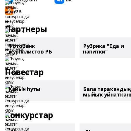
Партнеры
Фотобанк
Рубрика "Еда и
журналистов РБ
напитки"
Повестар
Ҡайын һуты
Бала тараҡанды
мыйыҡ уйнатҡаны
Конкурстар