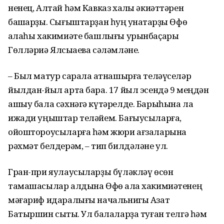
ненец, Алтай һәм Кавказ халҡы әкиәттәрен
башҡарҙы. Сығыштарҙан һуң ҡунаҡтарҙы Өфө
ҡалаһы хакимиәте башлығы урынбаҫары
Гөлләриә Ялсыҡаева сәләмләне.
– Был матур сарала ҡатнашырға теләүселәр
йылдан-йыл арта бара. 17 йыл эсендә 9 меңдән
ашыу бала сәхнәгә күтәрелде. Барыһына ла
ижади уңыштар теләйем. Бағыусыларға,
ойоштороусыларға һәм жюри ағзаларына
рәхмәт белдерәм, – тип билдәләне ул.
Гран-при яулаусыларҙы бүләкләү өсөн
тамашасылар алдына Өфө ҡала хакимиәтенең
мәғариф идаралығы начальнигы Азат
Батыршин сыҡты. Ул балаларҙа туған телгә һәм