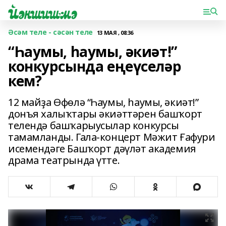
Әсәм теле - сәсән теле
13 МАЯ , 08:36
“Һаумы, һаумы, әкиәт!”
конкурсында еңеүселәр
кем?
12 майҙа Өфөлә “Һаумы, һаумы, әкиәт!”
донъя халыҡтары әкиәттәрен башҡорт
телендә башҡарыусылар конкурсы
тамамланды. Гала-концерт Мәжит Ғафури
исемендәге Башҡорт дәүләт академия
драма театрында үтте.