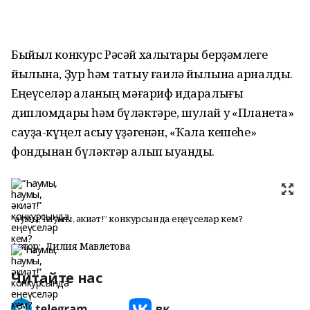
Быйыл конкурс Рәсәй халыҡтары берҙәмлеге
йылына, Ҙур һәм татыу ғаилә йылына арналды.
Еңеүселәр ҡаланың мәғариф идаралығы
дипломдары һәм бүләктәре, шулай уҡ «Планета»
сауҙа-күңел асыу үҙәгенән, «Ҡала кешеһе»
фондынан бүләктәр алып ҡыуанды.
“Һаумы, һаумы, әкиәт!” конкурсында еңеүселәр кем?
Автор:
Лилия Мавлетова
Читайте нас