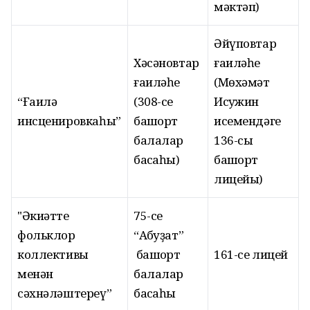
мәктәп)
Әйүповтар
Хәсәновтар
ғаиләһе
ғаиләһе
(Мөхәмәт
“Ғаилә
(308-се
Исҡужин
инсценировкаһы”
башҡорт
исемендәге
балалар
136-сы
баҡсаһы)
башҡорт
лицейы)
"Әкиәтте
75-се
фольклор
“Аҡбуҙат”
коллективы
башҡорт
161-се лицей
менән
балалар
сәхнәләштереү”
баҡсаһы