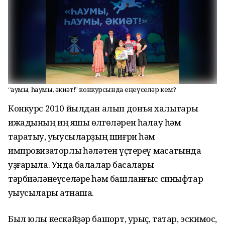
“Һаумы, һаумы, әкиәт!” конкурсында еңеүселәр кем?
Конкурс 2010 йылдан алып донъя халыҡтары
ижадының иң яҡшы өлгөләрен һаҡлау һәм
таратыу, уҡыусыларҙың шиғри һәм
импровизаторлыҡ һәләтен үҫтереү маҡсатында
уҙғарыла. Унда балалар баҡсалары
тәрбиәләнеүселәре һәм башланғыс синыфтар
уҡыусылары ҡатнаша.
Был юлы кескәйҙәр башҡорт, урыҫ, татар, эскимос,