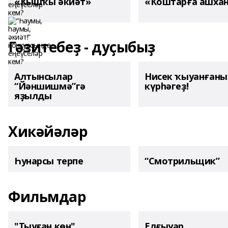
«Ҡышҡы әкиәт»
«Ҡоштарға ашха
Гәзитебеҙ - дуҫыбыҙ
Алтынсылар
Нисек ҡыуанған
“Йәншишмә”гә
күрһәгеҙ!
яҙылды
Хикәйәләр
Һунарсы терпе
“Смотрильщик”
Фильмдар
"Тыуған көн"
Елғыуар