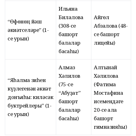
Ильяна
Билалова
Айгөл
“Өфөнөң йәш
(308-се
Абзалова (48-
әкиәтселәре” (1-
башҡорт
се башҡорт
се урын)
балалар
лицейы)
баҡсаһы)
Алмаз
Алтынай
Хәлилов
Хәлилова
“Яһалма зиһен
(75-се
(Фатима
күҙлегенән әкиәт
“Аҡбуҙат”
Мостафина
донъяһы: киләсәк
башҡорт
исемендәге
буктрейлеры” (1-
балалар
20-се ҡала
се урын)
баҡсаһы)
башҡорт
гимназияһы)