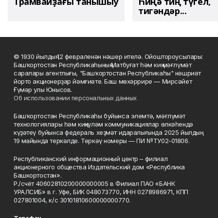
Трамвайҙағы танышыу
Һиңә тиң түгел,
тигәндәр...
© 1930 йылдың 12 февраленән нәшер ителә. Ойоштороусылары:
Башҡортостан Республикаһының Матбуғат һәм киң мәғлүмәт
саралары агентлығы, "Башҡортостан Республикаһы" нәшриәт
йорто акционерҙар йәмғиәте. Баш мөхәррире — Мирсәйет
Ғүмәр улы Юнысов.
Об использовании персональных данных
Башҡортостан Республикаһы буйынса элемтә, мәғлүмәт
технологиялары һәм киңкүләм коммуникациялар өлкәһендә
күҙәтеү буйынса федераль хеҙмәт идаралығында 2025 йылдың
19 майында теркәлде. Теркәү номеры — ПИ №ТУ02-01806.
Республиканский информационный центр – филиал
акционерного общества Издательский дом «Республика
Башкортостан».
Р./счёт 40602810200000000005 в Филиал ПАО «БАНК
УРАЛСИБ» в г. Уфе, БИК 048073770, ИНН 0278986971, КПП
027801004, к/с 30101810600000000770.