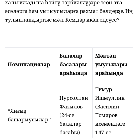
халыҡ ижадына һөйөү тәрбиәләүҙәре өсөн ата-
әсәләргә һәм уҡытыусыларға рәхмәт белдерҙе. Иң
тулҡынландырғыс мәл. Кемдәр икән еңеүсе?
Балалар
Мәктәп
Номинациялар
баҡсалары
уҡыусылары
араһында
араһында
Тимур
Нурсолтан
Ишмуллин
Фазылов
(Василий
“Яңғыҙ
(24-се
Томаров
башҡарыусылар”
балалар
исемендәге
баҡсаһы)
147-се