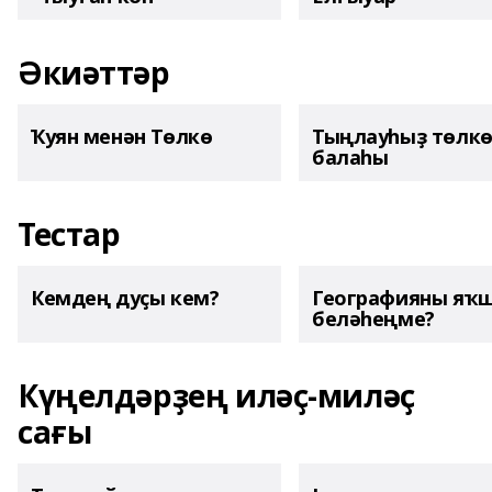
Әкиәттәр
Ҡуян менән Төлкө
Тыңлауһыҙ төлк
балаһы
Тестар
Кемдең дуҫы кем?
Географияны яҡ
беләһеңме?
Күңелдәрҙең иләҫ-миләҫ
сағы