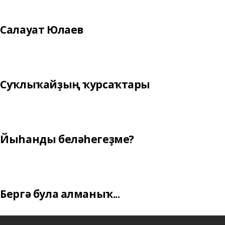
Салауат Юлаев
Суҡлыҡайҙың ҡурсаҡтары
Йыһанды беләһегеҙме?
Бергә була алманыҡ...