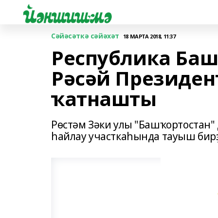
Сәйәсәткә сәйәхәт
18 МАРТА 2018, 11:37
Республика Баш
Рәсәй Президен
ҡатнашты
Рөстәм Зәки улы "Башҡортостан"
һайлау участкаһында тауыш бирҙ