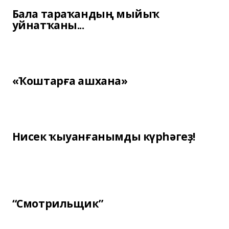
Бала тараҡандың мыйыҡ
уйнатҡаны...
«Ҡоштарға ашхана»
Нисек ҡыуанғанымды күрһәгеҙ!
“Смотрильщик”