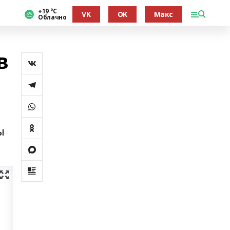
+19 °С
VK
OK
Макс
Облачно
в
ы