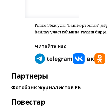
Рөстәм Зәки улы "Башҡортостан" д
һайлау участкаһында тауыш бирҙе
Читайте нас
Партнеры
Фотобанк журналистов РБ
Повестар