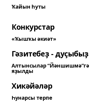
Ҡайын һуты
Конкурстар
«Ҡышҡы әкиәт»
Гәзитебеҙ - дуҫыбыҙ
Алтынсылар “Йәншишмә”гә
яҙылды
Хикәйәләр
Һунарсы терпе