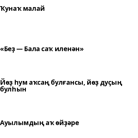
Ҡунаҡ малай
«Беҙ — Бала саҡ иленән»
Йөҙ һум аҡсаң булғансы, йөҙ дуҫың
булһын
Ауылымдың аҡ өйҙәре