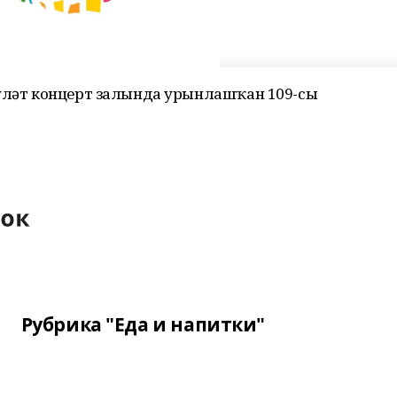
әүләт концерт залында урынлашҡан 109-сы
.
Рубрика "Еда и напитки"