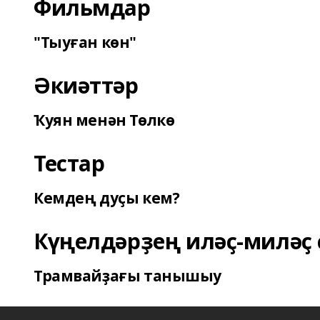
Фильмдар
"Тыуған көн"
Әкиәттәр
Ҡуян менән Төлкө
Тестар
Кемдең дуҫы кем?
Күңелдәрҙең иләҫ-миләҫ 
Трамвайҙағы танышыу