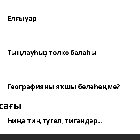
Елғыуар
Тыңлауһыҙ төлкө балаһы
Географияны яҡшы беләһеңме?
сағы
Һиңә тиң түгел, тигәндәр...