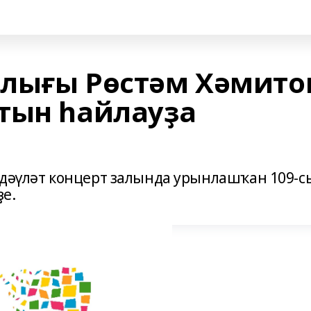
лығы Рөстәм Хәмито
тын һайлауҙа
 дәүләт концерт залында урынлашҡан 109-с
е.