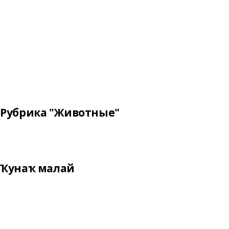
Рубрика "Животные"
Ҡунаҡ малай