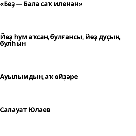
«Беҙ — Бала саҡ иленән»
Йөҙ һум аҡсаң булғансы, йөҙ дуҫың
булһын
Ауылымдың аҡ өйҙәре
Салауат Юлаев