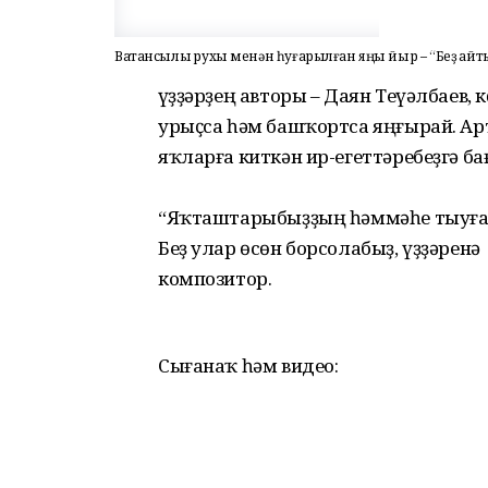
Ватансылыҡ рухы менән һуғарылған яңы йыр – “Беҙ ҡайт
Һүҙҙәрҙең авторы – Даян Теүәлбаев, 
урыҫса һәм башҡортса яңғырай. Арт
яҡларға киткән ир-егеттәребеҙгә б
“Яҡташтарыбыҙҙың һәммәһе тыуған
Беҙ улар өсөн борсолабыҙ, үҙҙәренә
композитор.
Сығанаҡ һәм видео: