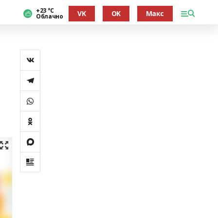
+23 °С
VK
OK
Макс
Облачно