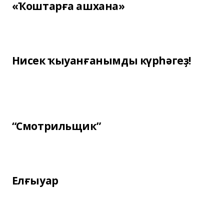
«Ҡоштарға ашхана»
Нисек ҡыуанғанымды күрһәгеҙ!
“Смотрильщик”
Елғыуар