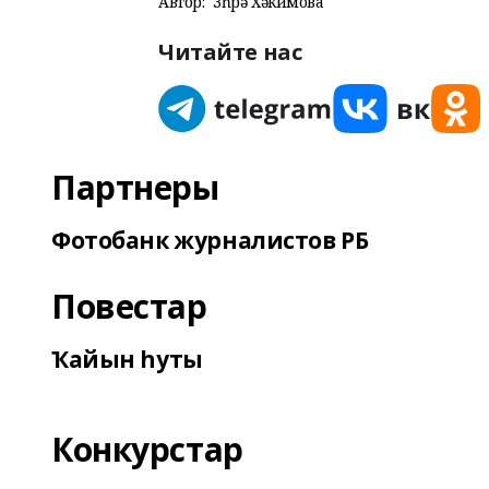
Автор:
Зөһрә Хәкимова
Читайте нас
Партнеры
Фотобанк журналистов РБ
Повестар
Ҡайын һуты
Конкурстар