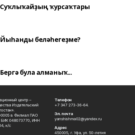
Суҡлыҡайҙың ҡурсаҡтары
Йыһанды беләһегеҙме?
Бергә була алманыҡ...
ционный центр –
Телефон
щества Издательский
+7 347 273-36-64.
остан».
Эл. почта
00005 в Филиал ПАО
yanshishma02@yandex.ru
, БИК 048073770, ИНН
4, к/с
Адрес
450005, г. Уфа, ул. 50-летия