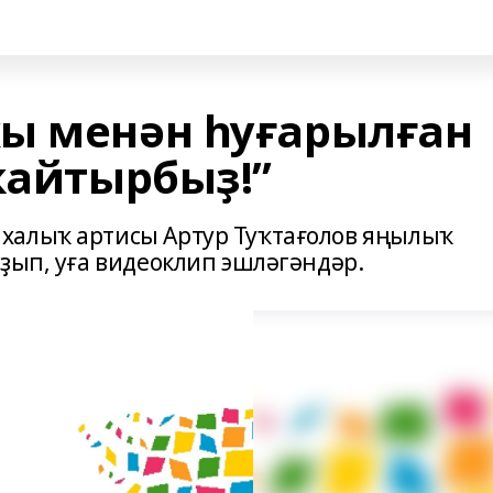
ы менән һуғарылған
ҡайтырбыҙ!”
халыҡ артисы Артур Туҡтағолов яңылыҡ
ҙып, уға видеоклип эшләгәндәр.