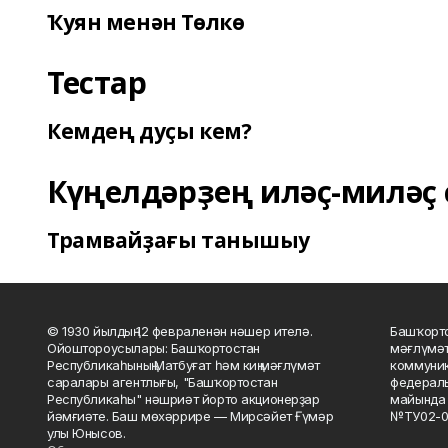
Ҡуян менән Төлкө
Тестар
Кемдең дуҫы кем?
Күңелдәрҙең иләҫ-миләҫ 
Трамвайҙағы танышыу
© 1930 йылдың 12 февраленән нәшер ителә.
Башҡорто
Ойоштороусылары: Башҡортостан
мәғлүмәт
Республикаһының Матбуғат һәм киң мәғлүмәт
коммуник
саралары агентлығы, "Башҡортостан
федераль
Республикаһы" нәшриәт йорто акционерҙар
майында 
йәмғиәте. Баш мөхәррире — Мирсәйет Ғүмәр
№ТУ02-0
улы Юнысов.