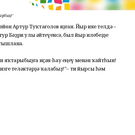
ырбыҙ!”
көйөн Артур Туҡтағолов яҙған. Йыр ике телдә –
ур Бәҙри улы әйтеүенсә, был йыр илебеҙҙе
ағышлана.
 яҡтарыбыҙға иҫән-hау еңеү менән ҡайтһын!
 изге теләктәрҙә ҡалабыҙ!”– ти йырсы һәм