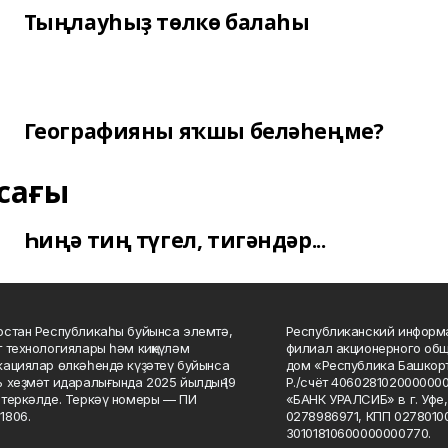
Тыңлауһыҙ төлкө балаһы
Географияны яҡшы беләһеңме?
сағы
Һиңә тиң түгел, тигәндәр...
стан Республикаһы буйынса элемтә,
Республиканский информа
 технологиялары һәм киңкүләм
филиал акционерного об
ациялар өлкәһендә күҙәтеү буйынса
дом «Республика Башкорт
 хеҙмәт идаралығында 2025 йылдың 19
Р./счёт 406028102000000
теркәлде. Теркәү номеры — ПИ
«БАНК УРАЛСИБ» в г. Уфе
1806.
0278986971, КПП 02780100
30101810600000000770.