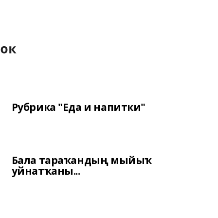
Рубрика "Еда и напитки"
Бала тараҡандың мыйыҡ
уйнатҡаны...