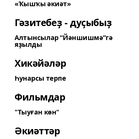
«Ҡышҡы әкиәт»
Гәзитебеҙ - дуҫыбыҙ
Алтынсылар “Йәншишмә”гә
яҙылды
Хикәйәләр
Һунарсы терпе
Фильмдар
"Тыуған көн"
Әкиәттәр