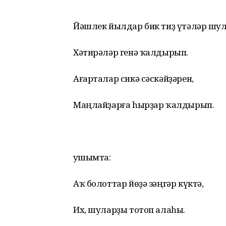
Йәшлек йылдар бик тиҙ үтәләр шул
Хәтирәләр генә ҡалдырып.
Ағарталар сикә сәскәйҙәрен,
Маңлайҙарға hырҙар ҡалдырып.
Ҡушымта:
Аҡ болоттар йөҙә зәңгәр күктә,
Их, шуларҙы тотоп алаhы.