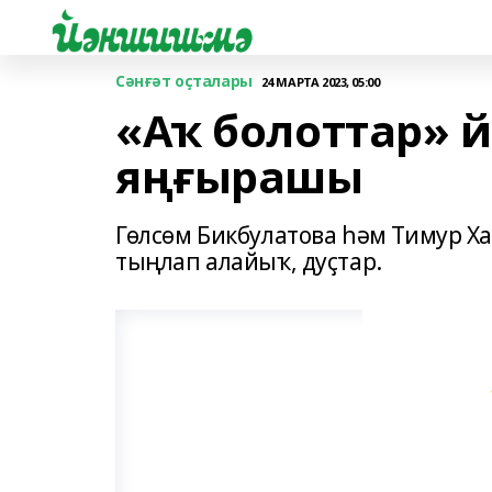
Сәнғәт оҫталары
24 МАРТА 2023, 05:00
«Аҡ болоттар»
яңғырашы
Гөлсөм Бикбулатова һәм Тимур 
тыңлап алайыҡ, дуҫтар.