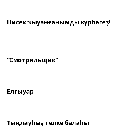
Нисек ҡыуанғанымды күрһәгеҙ!
“Смотрильщик”
Елғыуар
Тыңлауһыҙ төлкө балаһы