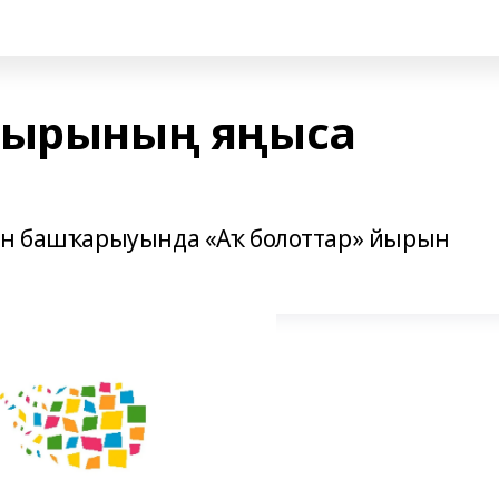
 йырының яңыса
Хан башҡарыуында «Аҡ болоттар» йырын