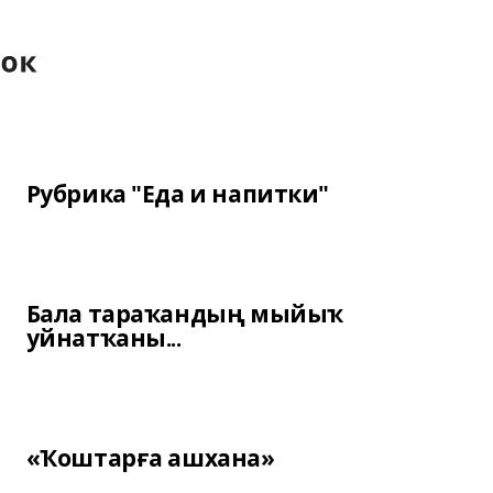
Рубрика "Еда и напитки"
Бала тараҡандың мыйыҡ
уйнатҡаны...
«Ҡоштарға ашхана»