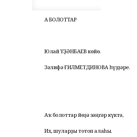
АҠ БОЛОТТАР
Юлай ҮҘӘНБАЕВ көйө.
Зәлифә ҒИЛМЕТДИНОВА һүҙҙәре.
Аҡ болоттар йөҙә зәңгәр күктә,
Их, шуларҙы тотоп алаhы.