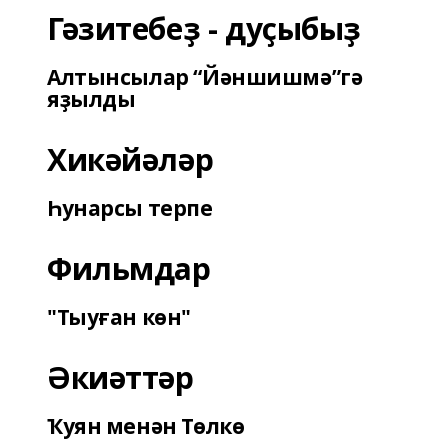
Гәзитебеҙ - дуҫыбыҙ
Алтынсылар “Йәншишмә”гә
яҙылды
Хикәйәләр
Һунарсы терпе
Фильмдар
"Тыуған көн"
Әкиәттәр
Ҡуян менән Төлкө