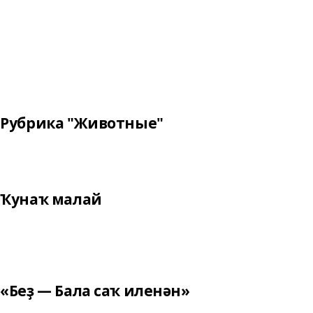
Рубрика "Животные"
Ҡунаҡ малай
«Беҙ — Бала саҡ иленән»