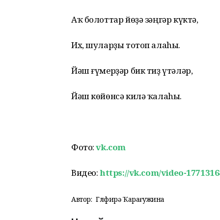
Аҡ болоттар йөҙә зәңгәр күктә,
Их, шуларҙы тотоп алаhы.
Йәш ғүмерҙәр бик тиҙ үтәләр,
Йәш көйөнсә килә ҡалаhы.
Фото:
vk.com
Видео:
https://vk.com/video-177131
Автор:
Гөлфирә Ҡарағужина