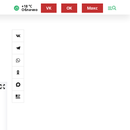
+18 °С
VK
OK
Макс
Облачно