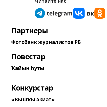
Читайте нас
Партнеры
Фотобанк журналистов РБ
Повестар
Ҡайын һуты
Конкурстар
«Ҡышҡы әкиәт»