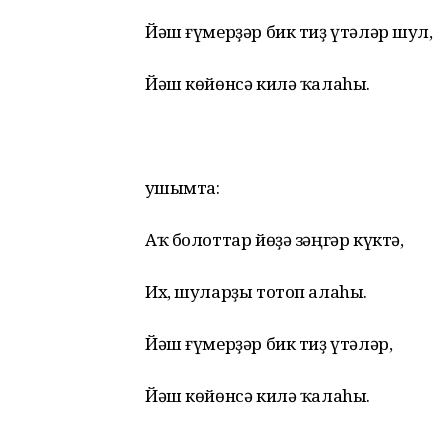
Йәш ғүмерҙәр бик тиҙ үтәләр шул,
Йәш көйөнсә килә ҡалаhы.
Ҡушымта:
Аҡ болоттар йөҙә зәңгәр күктә,
Их, шуларҙы тотоп алаhы.
Йәш ғүмерҙәр бик тиҙ үтәләр,
Йәш көйөнсә килә ҡалаhы.