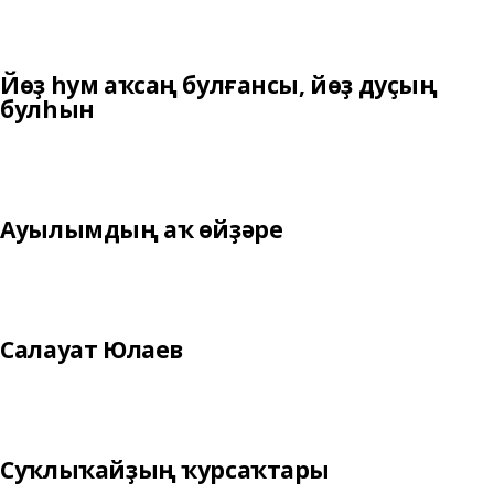
Йөҙ һум аҡсаң булғансы, йөҙ дуҫың
булһын
Ауылымдың аҡ өйҙәре
Салауат Юлаев
Суҡлыҡайҙың ҡурсаҡтары