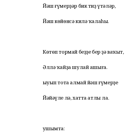
Йәш ғүмерҙәр бик тиҙ үтәләр,
Йәш көйөнсә килә ҡалаhы.
Көтөп тормай беҙҙе бер ҙә ваҡыт,
Әллә ҡайҙа шулай ашыға.
Ҡыуып тота алмай йәш ғүмерҙе
Йәйәүле лә, хатта атлы ла.
Ҡушымта: