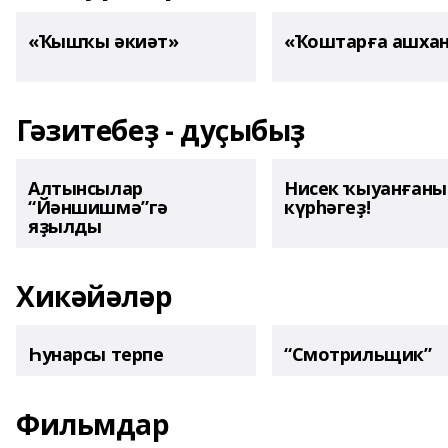
«Ҡышҡы әкиәт»
«Ҡоштарға ашха
Гәзитебеҙ - дуҫыбыҙ
Алтынсылар
Нисек ҡыуанған
“Йәншишмә”гә
күрһәгеҙ!
яҙылды
Хикәйәләр
Һунарсы терпе
“Смотрильщик”
Фильмдар