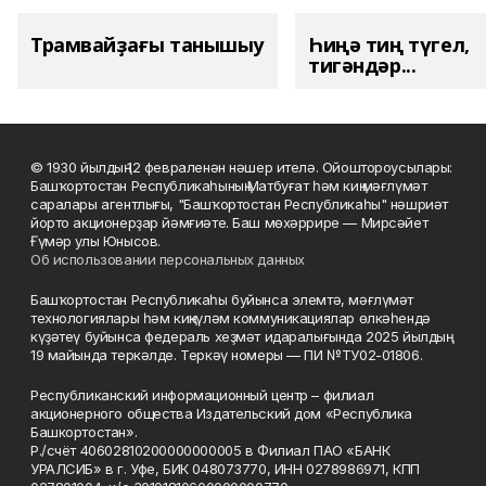
Трамвайҙағы танышыу
Һиңә тиң түгел,
тигәндәр...
© 1930 йылдың 12 февраленән нәшер ителә. Ойоштороусылары:
Башҡортостан Республикаһының Матбуғат һәм киң мәғлүмәт
саралары агентлығы, "Башҡортостан Республикаһы" нәшриәт
йорто акционерҙар йәмғиәте. Баш мөхәррире — Мирсәйет
Ғүмәр улы Юнысов.
Об использовании персональных данных
Башҡортостан Республикаһы буйынса элемтә, мәғлүмәт
технологиялары һәм киңкүләм коммуникациялар өлкәһендә
күҙәтеү буйынса федераль хеҙмәт идаралығында 2025 йылдың
19 майында теркәлде. Теркәү номеры — ПИ №ТУ02-01806.
Республиканский информационный центр – филиал
акционерного общества Издательский дом «Республика
Башкортостан».
Р./счёт 40602810200000000005 в Филиал ПАО «БАНК
УРАЛСИБ» в г. Уфе, БИК 048073770, ИНН 0278986971, КПП