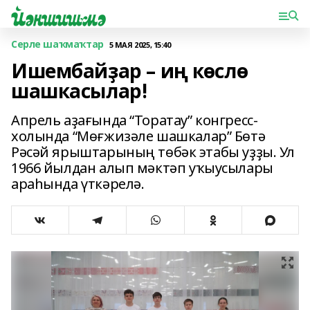
Серле шаҡмаҡтар
5 МАЯ 2025, 15:40
Ишембайҙар – иң көслө
шашкасылар!
Апрель аҙағында “Торатау” конгресс-
холында “Мөғжизәле шашкалар” Бөтә
Рәсәй ярыштарының төбәк этабы уҙҙы. Ул
1966 йылдан алып мәктәп уҡыусылары
араһында үткәрелә.