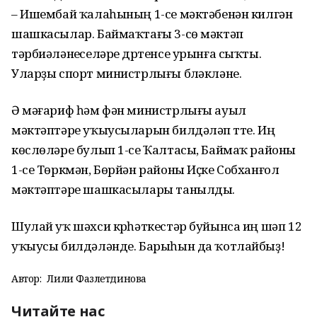
– Ишембай ҡалаһының 1-се мәктәбенән килгән
шашкасылар. Баймаҡтағы 3-сө мәктәп
тәрбиәләнеүселәре дүртенсе урынға сыҡты.
Уларҙы спорт министрлығы бүләкләне.
Ә мәғариф һәм фән министрлығы ауыл
мәктәптәре уҡыусыларын билдәләп үтте. Иң
көслөләре булып 1-се Ҡалтасы, Баймаҡ районы
1-се Төркмән, Бөрйән районы Иҫке Собханғол
мәктәптәре шашкасылары танылды.
Шулай уҡ шәхси күрһәткестәр буйынса иң шәп 12
уҡыусы билдәләнде. Барыһын да ҡотлайбыҙ!
Автор:
Лилиә Фазлетдинова
Читайте нас