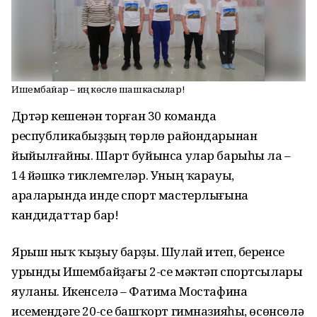
Ишембайҙар – иң көслө шашкасылар!
Дүртәр кешенән торған 30 команда
республикабыҙҙың төрлө райондарынан
йыйылғайны. Шарт буйынса улар барыһы ла –
14 йәшкә тиклемгеләр. Уның ҡарауы,
араларында инде спорт мастерлығына
кандидаттар бар!
Ярыш ныҡ ҡыҙыу барҙы. Шулай итеп, беренсе
урынды Ишембайҙағы 2-се мәктәп спортсылары
яуланы. Икенселә – Фатима Мостафина
исемендәге 20-се башҡорт гимназияһы, өсөнсөлә