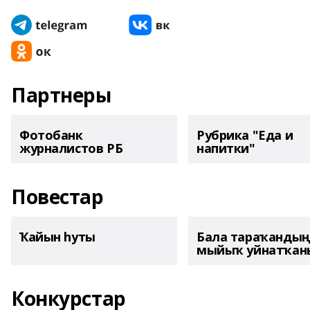
Партнеры
Фотобанк
Рубрика "Еда и
журналистов РБ
напитки"
Повестар
Ҡайын һуты
Бала тараҡанды
мыйыҡ уйнатҡаны
Конкурстар