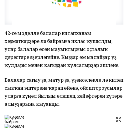
42-се моделле балалар китапханаһы
хеҙмәткәрҙәре лә байрамға ихлас ҡушылды,
улар балалар өсөн мауыҡтырғыс оҫталыҡ
дәрестәре әҙерләгәйне. Ҡыҙҙар һәм малайҙар үҙ
ҡулдары менән ҡағыҙҙан ҡулсатырҙар эшләне.
Балалар сағыу ҙа, матур ҙа, үҙенсәлекле лә килеп
сыҡҡан эштәренә ҡарап һөйөнһә, ойоштороусылар
уларға күңел йылыһы өләшеп, кәйефтәрен күтәрә
алыуҙарына ҡыуанды.