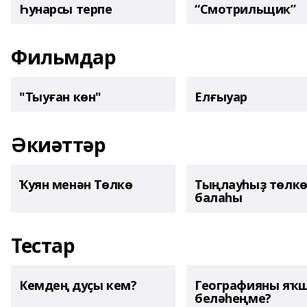
Һунарсы терпе
“Смотрильщик”
Фильмдар
"Тыуған көн"
Елғыуар
Әкиәттәр
Ҡуян менән Төлкө
Тыңлауһыҙ төлк
балаһы
Тестар
Кемдең дуҫы кем?
Географияны яҡ
беләһеңме?