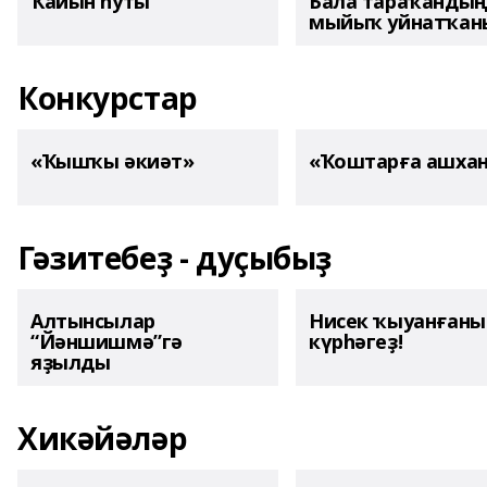
Ҡайын һуты
Бала тараҡанды
мыйыҡ уйнатҡаны
Конкурстар
«Ҡышҡы әкиәт»
«Ҡоштарға ашха
Гәзитебеҙ - дуҫыбыҙ
Алтынсылар
Нисек ҡыуанған
“Йәншишмә”гә
күрһәгеҙ!
яҙылды
Хикәйәләр