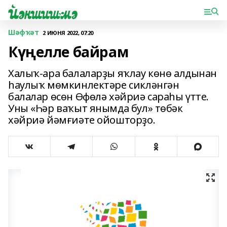
Шәфҡәт
2 ИЮНЯ 2022, 07:20
Күңелле байрам
Халыҡ-ара балаларҙы яҡлау көнө алдынан
һаулыҡ мөмкинлектәре сикләнгән
балалар өсөн Өфөлә хәйриә сараһы үтте.
Уны «Һәр ваҡыт янымда бул» төбәк
хәйриә йәмғиәте ойошторҙо.