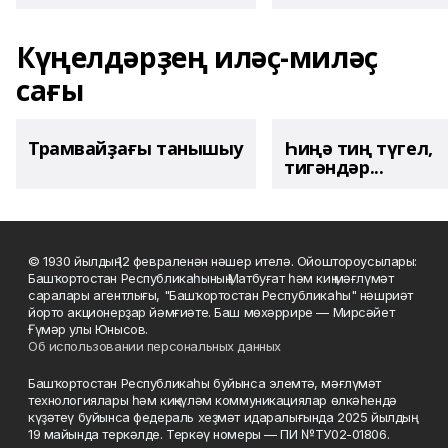
Күңелдәрҙең иләҫ-миләҫ
сағы
Трамвайҙағы танышыу
Һиңә тиң түгел,
тигәндәр...
© 1930 йылдың 12 февраленән нәшер ителә. Ойоштороусылары:
Башҡортостан Республикаһының Матбуғат һәм киң мәғлүмәт
саралары агентлығы, "Башҡортостан Республикаһы" нәшриәт
йорто акционерҙар йәмғиәте. Баш мөхәррире — Мирсәйет
Ғүмәр улы Юнысов.
Об использовании персональных данных
Башҡортостан Республикаһы буйынса элемтә, мәғлүмәт
технологиялары һәм киңкүләм коммуникациялар өлкәһендә
күҙәтеү буйынса федераль хеҙмәт идаралығында 2025 йылдың
19 майында теркәлде. Теркәү номеры — ПИ №ТУ02-01806.