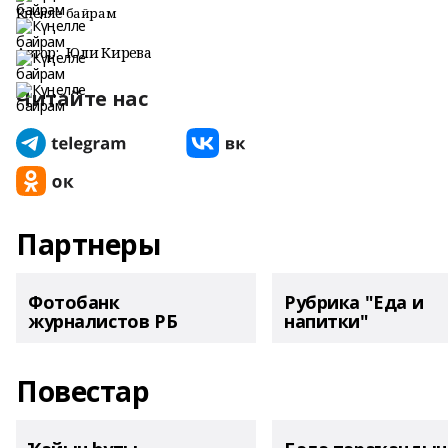
Күңелле байрам
Автор:
Юлиә Кирәева
Читайте нас
Партнеры
Фотобанк
Рубрика "Еда и
журналистов РБ
напитки"
Повестар